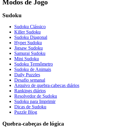
Modos de Jogo
Sudoku
Sudoku Clássico
Killer Sudoku
Sudoku Diagonal
Hyper Sudoku
Jigsaw Sudoku
Samurai Sudoku
Mini Sudoku
Sudoku Termômetro
Sudoku de Animais
Daily Puzzles
Desafio semanal
Arquivo de quebra-cabeças diários
Rankings diários
Resolvedor de Sudoku
Sudoku para Imprimir
Dicas de Sudoku
Puzzle Blog
Quebra-cabeças de lógica