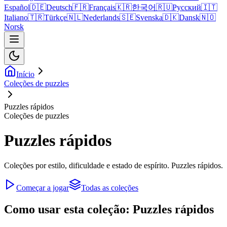
Español
🇩🇪
Deutsch
🇫🇷
Français
🇰🇷
한국어
🇷🇺
Русский
🇮🇹
Italiano
🇹🇷
Türkçe
🇳🇱
Nederlands
🇸🇪
Svenska
🇩🇰
Dansk
🇳🇴
Norsk
Início
Coleções de puzzles
Puzzles rápidos
Coleções de puzzles
Puzzles rápidos
Coleções por estilo, dificuldade e estado de espírito. Puzzles rápidos.
Começar a jogar
Todas as coleções
Como usar esta coleção: Puzzles rápidos