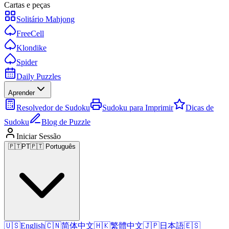
Cartas e peças
Solitário Mahjong
FreeCell
Klondike
Spider
Daily Puzzles
Aprender
Resolvedor de Sudoku
Sudoku para Imprimir
Dicas de
Sudoku
Blog de Puzzle
Iniciar Sessão
🇵🇹
PT
🇵🇹 Português
🇺🇸
English
🇨🇳
简体中文
🇭🇰
繁體中文
🇯🇵
日本語
🇪🇸