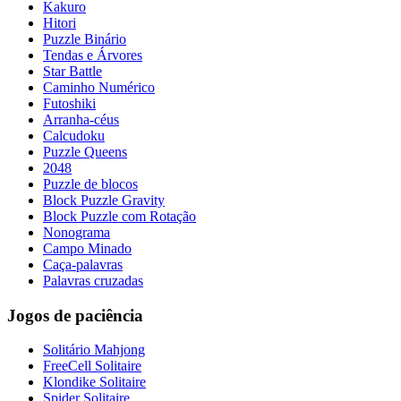
Kakuro
Hitori
Puzzle Binário
Tendas e Árvores
Star Battle
Caminho Numérico
Futoshiki
Arranha-céus
Calcudoku
Puzzle Queens
2048
Puzzle de blocos
Block Puzzle Gravity
Block Puzzle com Rotação
Nonograma
Campo Minado
Caça-palavras
Palavras cruzadas
Jogos de paciência
Solitário Mahjong
FreeCell Solitaire
Klondike Solitaire
Spider Solitaire