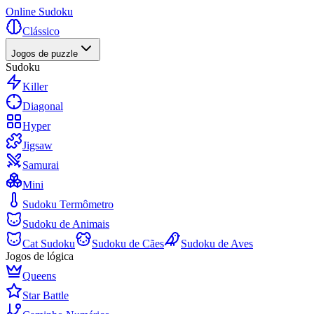
Online Sudoku
Clássico
Jogos de puzzle
Sudoku
Killer
Diagonal
Hyper
Jigsaw
Samurai
Mini
Sudoku Termômetro
Sudoku de Animais
Cat Sudoku
Sudoku de Cães
Sudoku de Aves
Jogos de lógica
Queens
Star Battle