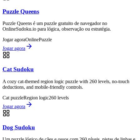
Puzzle Queens
Puzzle Queens é um puzzle gratuito de navegador no
OnlineSudoku.io para lógica, observação ou estratégia.
Jogar agora
Online
Puzzle
Jogar agora
Cat Sudoku
A cozy cat-themed region logic puzzle with 260 levels, no-touch
deductions, and mobile-friendly controls.
Cat puzzle
Region logic
260 levels
Jogar agora
Dog Sudoku
Um puzzle lógico de cães e ossos com 260 níveis, pistas de linhas e