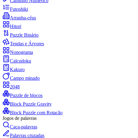
Caminho Numérico
Futoshiki
Arranha-céus
Hitori
Puzzle Binário
Tendas e Árvores
Nonograma
Calcudoku
Kakuro
Campo minado
2048
Puzzle de blocos
Block Puzzle Gravity
Block Puzzle com Rotação
Jogos de palavras
Caça-palavras
Palavras cruzadas