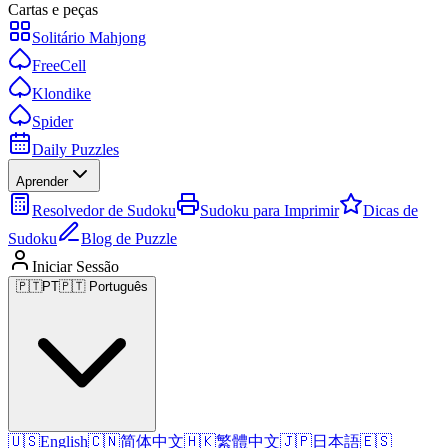
Cartas e peças
Solitário Mahjong
FreeCell
Klondike
Spider
Daily Puzzles
Aprender
Resolvedor de Sudoku
Sudoku para Imprimir
Dicas de
Sudoku
Blog de Puzzle
Iniciar Sessão
🇵🇹
PT
🇵🇹 Português
🇺🇸
English
🇨🇳
简体中文
🇭🇰
繁體中文
🇯🇵
日本語
🇪🇸