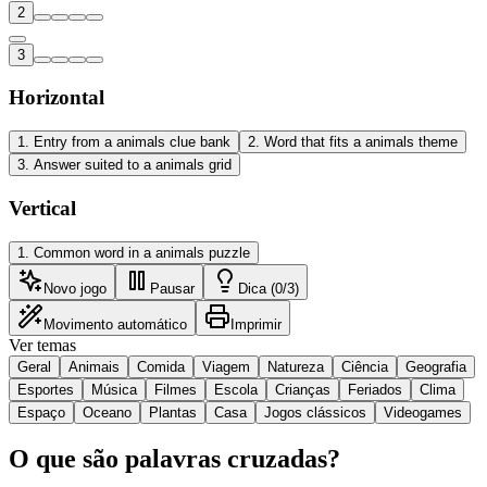
2
3
Horizontal
1
.
Entry from a animals clue bank
2
.
Word that fits a animals theme
3
.
Answer suited to a animals grid
Vertical
1
.
Common word in a animals puzzle
Novo jogo
Pausar
Dica (0/3)
Movimento automático
Imprimir
Ver temas
Geral
Animais
Comida
Viagem
Natureza
Ciência
Geografia
Esportes
Música
Filmes
Escola
Crianças
Feriados
Clima
Espaço
Oceano
Plantas
Casa
Jogos clássicos
Videogames
O que são palavras cruzadas?