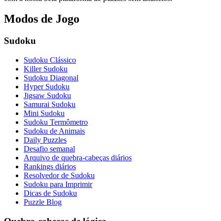
Modos de Jogo
Sudoku
Sudoku Clássico
Killer Sudoku
Sudoku Diagonal
Hyper Sudoku
Jigsaw Sudoku
Samurai Sudoku
Mini Sudoku
Sudoku Termômetro
Sudoku de Animais
Daily Puzzles
Desafio semanal
Arquivo de quebra-cabeças diários
Rankings diários
Resolvedor de Sudoku
Sudoku para Imprimir
Dicas de Sudoku
Puzzle Blog