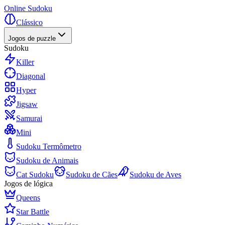
Online Sudoku
Clássico
Jogos de puzzle
Sudoku
Killer
Diagonal
Hyper
Jigsaw
Samurai
Mini
Sudoku Termômetro
Sudoku de Animais
Cat Sudoku
Sudoku de Cães
Sudoku de Aves
Jogos de lógica
Queens
Star Battle