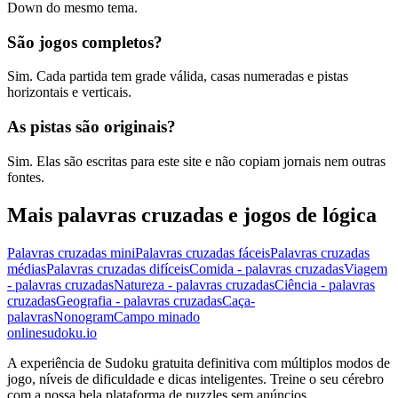
Down do mesmo tema.
São jogos completos?
Sim. Cada partida tem grade válida, casas numeradas e pistas
horizontais e verticais.
As pistas são originais?
Sim. Elas são escritas para este site e não copiam jornais nem outras
fontes.
Mais palavras cruzadas e jogos de lógica
Palavras cruzadas mini
Palavras cruzadas fáceis
Palavras cruzadas
médias
Palavras cruzadas difíceis
Comida - palavras cruzadas
Viagem
- palavras cruzadas
Natureza - palavras cruzadas
Ciência - palavras
cruzadas
Geografia - palavras cruzadas
Caça-
palavras
Nonogram
Campo minado
onlinesudoku.io
A experiência de Sudoku gratuita definitiva com múltiplos modos de
jogo, níveis de dificuldade e dicas inteligentes. Treine o seu cérebro
com a nossa bela plataforma de puzzles sem anúncios.