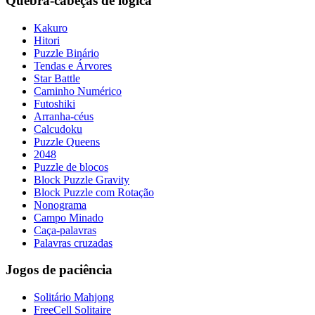
Quebra-cabeças de lógica
Kakuro
Hitori
Puzzle Binário
Tendas e Árvores
Star Battle
Caminho Numérico
Futoshiki
Arranha-céus
Calcudoku
Puzzle Queens
2048
Puzzle de blocos
Block Puzzle Gravity
Block Puzzle com Rotação
Nonograma
Campo Minado
Caça-palavras
Palavras cruzadas
Jogos de paciência
Solitário Mahjong
FreeCell Solitaire