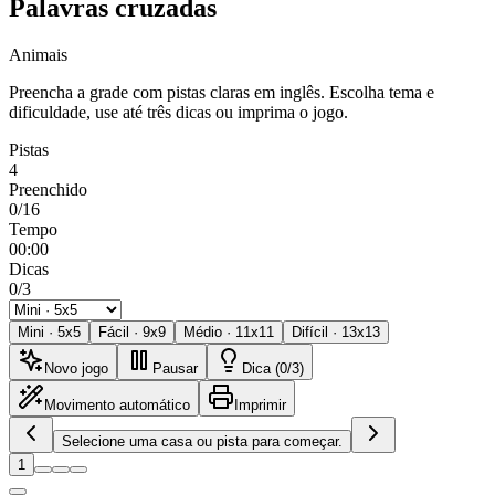
Palavras cruzadas
Animais
Preencha a grade com pistas claras em inglês. Escolha tema e
dificuldade, use até três dicas ou imprima o jogo.
Pistas
4
Preenchido
0/16
Tempo
00:00
Dicas
0/3
Mini
·
5
x
5
Fácil
·
9
x
9
Médio
·
11
x
11
Difícil
·
13
x
13
Novo jogo
Pausar
Dica (0/3)
Movimento automático
Imprimir
Selecione uma casa ou pista para começar.
1