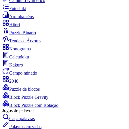
Caminho Numérico
Futoshiki
Arranha-céus
Hitori
Puzzle Binário
Tendas e Árvores
Nonograma
Calcudoku
Kakuro
Campo minado
2048
Puzzle de blocos
Block Puzzle Gravity
Block Puzzle com Rotação
Jogos de palavras
Caça-palavras
Palavras cruzadas