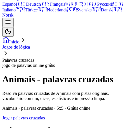
Español
🇩🇪
Deutsch
🇫🇷
Français
🇰🇷
한국어
🇷🇺
Русский
🇮🇹
Italiano
🇹🇷
Türkçe
🇳🇱
Nederlands
🇸🇪
Svenska
🇩🇰
Dansk
🇳🇴
Norsk
Início
Jogos de lógica
Palavras cruzadas
jogo de palavras online grátis
Animais - palavras cruzadas
Resolva palavras cruzadas de Animais com pistas originais,
vocabulário comum, dicas, estatísticas e impressão limpa.
Animais - palavras cruzadas · 5x5 · Grátis online
Jogar palavras cruzadas