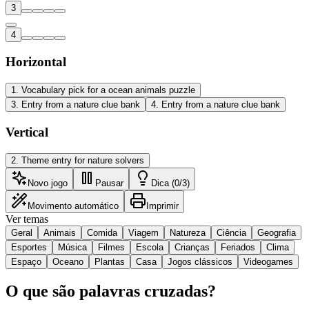
3
4
Horizontal
1
.
Vocabulary pick for a ocean animals puzzle
3
.
Entry from a nature clue bank
4
.
Entry from a nature clue bank
Vertical
2
.
Theme entry for nature solvers
Novo jogo
Pausar
Dica (0/3)
Movimento automático
Imprimir
Ver temas
Geral
Animais
Comida
Viagem
Natureza
Ciência
Geografia
Esportes
Música
Filmes
Escola
Crianças
Feriados
Clima
Espaço
Oceano
Plantas
Casa
Jogos clássicos
Videogames
O que são palavras cruzadas?