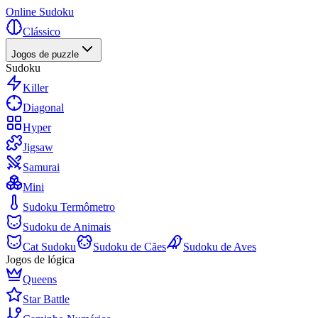
Online Sudoku
Clássico
Jogos de puzzle
Sudoku
Killer
Diagonal
Hyper
Jigsaw
Samurai
Mini
Sudoku Termômetro
Sudoku de Animais
Cat Sudoku
Sudoku de Cães
Sudoku de Aves
Jogos de lógica
Queens
Star Battle