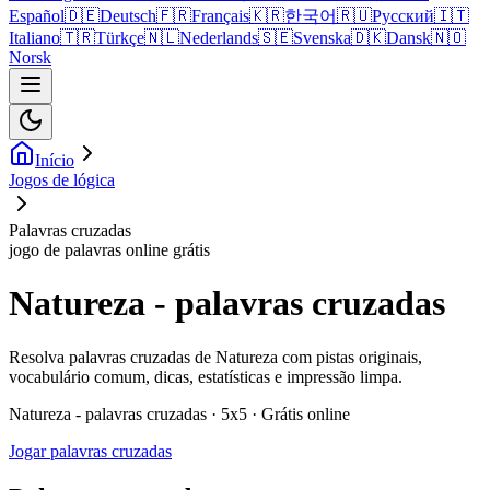
Español
🇩🇪
Deutsch
🇫🇷
Français
🇰🇷
한국어
🇷🇺
Русский
🇮🇹
Italiano
🇹🇷
Türkçe
🇳🇱
Nederlands
🇸🇪
Svenska
🇩🇰
Dansk
🇳🇴
Norsk
Início
Jogos de lógica
Palavras cruzadas
jogo de palavras online grátis
Natureza - palavras cruzadas
Resolva palavras cruzadas de Natureza com pistas originais,
vocabulário comum, dicas, estatísticas e impressão limpa.
Natureza - palavras cruzadas · 5x5 · Grátis online
Jogar palavras cruzadas