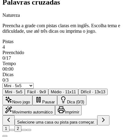
Palavras cruzadas
Natureza
Preencha a grade com pistas claras em inglês. Escolha tema e
dificuldade, use até três dicas ou imprima o jogo.
Pistas
4
Preenchido
0/17
Tempo
00:00
Dicas
0/3
Mini
·
5
x
5
Fácil
·
9
x
9
Médio
·
11
x
11
Difícil
·
13
x
13
Novo jogo
Pausar
Dica (0/3)
Movimento automático
Imprimir
Selecione uma casa ou pista para começar.
1
2