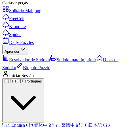
Cartas e peças
Solitário Mahjong
FreeCell
Klondike
Spider
Daily Puzzles
Aprender
Resolvedor de Sudoku
Sudoku para Imprimir
Dicas de
Sudoku
Blog de Puzzle
Iniciar Sessão
🇵🇹
PT
🇵🇹 Português
🇺🇸
English
🇨🇳
简体中文
🇭🇰
繁體中文
🇯🇵
日本語
🇪🇸