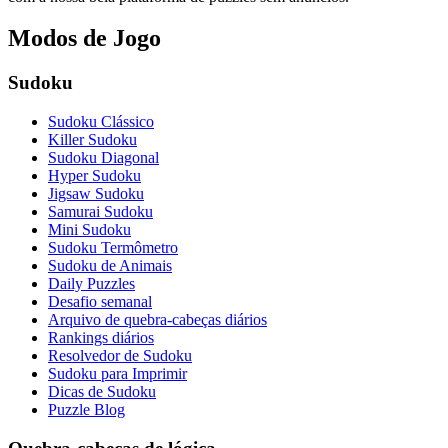
Modos de Jogo
Sudoku
Sudoku Clássico
Killer Sudoku
Sudoku Diagonal
Hyper Sudoku
Jigsaw Sudoku
Samurai Sudoku
Mini Sudoku
Sudoku Termômetro
Sudoku de Animais
Daily Puzzles
Desafio semanal
Arquivo de quebra-cabeças diários
Rankings diários
Resolvedor de Sudoku
Sudoku para Imprimir
Dicas de Sudoku
Puzzle Blog