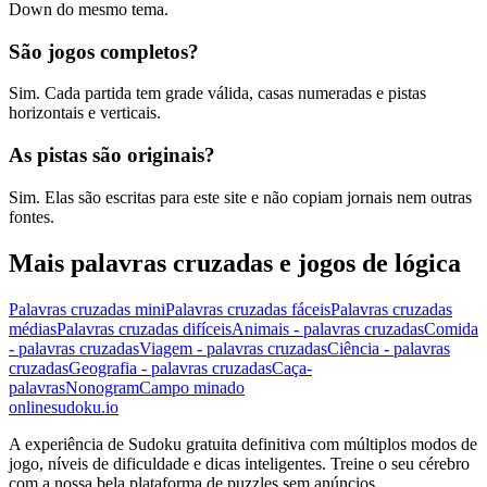
Down do mesmo tema.
São jogos completos?
Sim. Cada partida tem grade válida, casas numeradas e pistas
horizontais e verticais.
As pistas são originais?
Sim. Elas são escritas para este site e não copiam jornais nem outras
fontes.
Mais palavras cruzadas e jogos de lógica
Palavras cruzadas mini
Palavras cruzadas fáceis
Palavras cruzadas
médias
Palavras cruzadas difíceis
Animais - palavras cruzadas
Comida
- palavras cruzadas
Viagem - palavras cruzadas
Ciência - palavras
cruzadas
Geografia - palavras cruzadas
Caça-
palavras
Nonogram
Campo minado
onlinesudoku.io
A experiência de Sudoku gratuita definitiva com múltiplos modos de
jogo, níveis de dificuldade e dicas inteligentes. Treine o seu cérebro
com a nossa bela plataforma de puzzles sem anúncios.