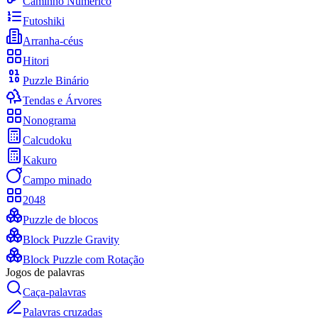
Caminho Numérico
Futoshiki
Arranha-céus
Hitori
Puzzle Binário
Tendas e Árvores
Nonograma
Calcudoku
Kakuro
Campo minado
2048
Puzzle de blocos
Block Puzzle Gravity
Block Puzzle com Rotação
Jogos de palavras
Caça-palavras
Palavras cruzadas