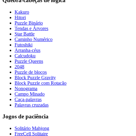
Quebra-cabeças de lógica
Kakuro
Hitori
Puzzle Binário
Tendas e Árvores
Star Battle
Caminho Numérico
Futoshiki
Arranha-céus
Calcudoku
Puzzle Queens
2048
Puzzle de blocos
Block Puzzle Gravity
Block Puzzle com Rotação
Nonograma
Campo Minado
Caça-palavras
Palavras cruzadas
Jogos de paciência
Solitário Mahjong
FreeCell Solitaire