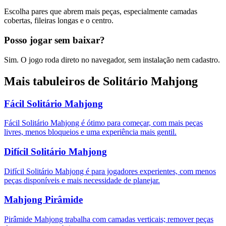
Escolha pares que abrem mais peças, especialmente camadas
cobertas, fileiras longas e o centro.
Posso jogar sem baixar?
Sim. O jogo roda direto no navegador, sem instalação nem cadastro.
Mais tabuleiros de Solitário Mahjong
Fácil Solitário Mahjong
Fácil Solitário Mahjong é ótimo para começar, com mais peças
livres, menos bloqueios e uma experiência mais gentil.
Difícil Solitário Mahjong
Difícil Solitário Mahjong é para jogadores experientes, com menos
peças disponíveis e mais necessidade de planejar.
Mahjong Pirâmide
Pirâmide Mahjong trabalha com camadas verticais; remover peças