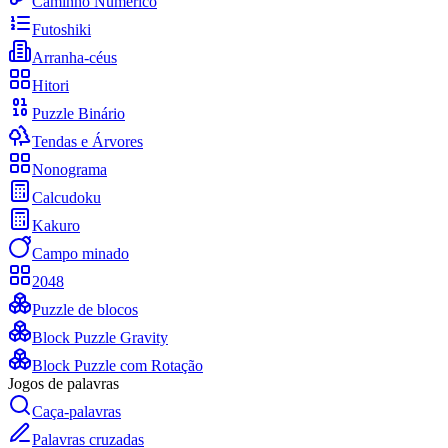
Caminho Numérico
Futoshiki
Arranha-céus
Hitori
Puzzle Binário
Tendas e Árvores
Nonograma
Calcudoku
Kakuro
Campo minado
2048
Puzzle de blocos
Block Puzzle Gravity
Block Puzzle com Rotação
Jogos de palavras
Caça-palavras
Palavras cruzadas