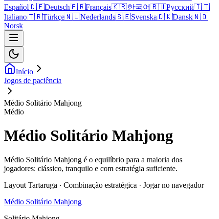
Español
🇩🇪
Deutsch
🇫🇷
Français
🇰🇷
한국어
🇷🇺
Русский
🇮🇹
Italiano
🇹🇷
Türkçe
🇳🇱
Nederlands
🇸🇪
Svenska
🇩🇰
Dansk
🇳🇴
Norsk
Início
Jogos de paciência
Médio Solitário Mahjong
Médio
Médio Solitário Mahjong
Médio Solitário Mahjong é o equilíbrio para a maioria dos
jogadores: clássico, tranquilo e com estratégia suficiente.
Layout Tartaruga · Combinação estratégica · Jogar no navegador
Médio Solitário Mahjong
Solitário Mahjong