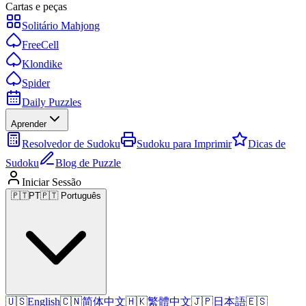
Cartas e peças
Solitário Mahjong
FreeCell
Klondike
Spider
Daily Puzzles
Aprender
Resolvedor de Sudoku
Sudoku para Imprimir
Dicas de
Sudoku
Blog de Puzzle
Iniciar Sessão
🇵🇹
PT
🇵🇹 Português
🇺🇸
English
🇨🇳
简体中文
🇭🇰
繁體中文
🇯🇵
日本語
🇪🇸