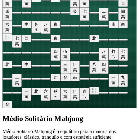
♧
萬
萬
萬
萬
四
發
七
二
四
萬
萬
萬
萬
六
中
冬
八
東
南
西
❄
萬
萬
七
西
東
北
萬
四
伍
八
竹
七
〽
萬
萬
萬
萬
北
中
三
伍
八
四
萬
萬
萬
萬
二
西
發
南
一
九
萬
萬
萬
一
北
六
秋
六
伍
春
❧
〽
萬
萬
萬
萬
發
Médio Solitário Mahjong
Médio Solitário Mahjong é o equilíbrio para a maioria dos
jogadores: clássico, tranquilo e com estratégia suficiente.