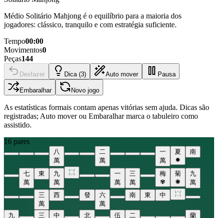
Médio Solitário Mahjong é o equilíbrio para a maioria dos
jogadores: clássico, tranquilo e com estratégia suficiente.
Tempo
00:00
Movimentos
0
Peças
144
Desfazer
Dica (3)
Auto mover
Pausa
Embaralhar
Novo jogo
As estatísticas formais contam apenas vitórias sem ajuda. Dicas são
registradas; Auto mover ou Embaralhar marca o tabuleiro como
assistido.
16 pares
八
二
一
夏
南
✹
萬
萬
萬
七
東
九
一
三
梅
菊
九
✾
✺
萬
萬
萬
萬
萬
三
西
發
六
南
東
中
萬
萬
九
三
中
北
伍
二
蘭