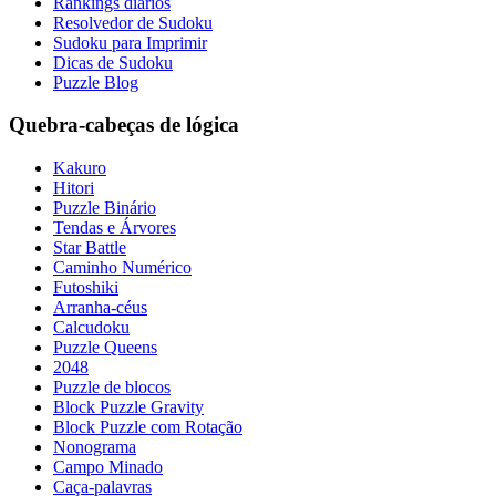
Rankings diários
Resolvedor de Sudoku
Sudoku para Imprimir
Dicas de Sudoku
Puzzle Blog
Quebra-cabeças de lógica
Kakuro
Hitori
Puzzle Binário
Tendas e Árvores
Star Battle
Caminho Numérico
Futoshiki
Arranha-céus
Calcudoku
Puzzle Queens
2048
Puzzle de blocos
Block Puzzle Gravity
Block Puzzle com Rotação
Nonograma
Campo Minado
Caça-palavras