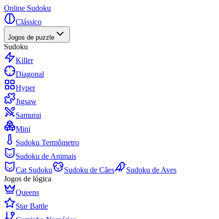
Online Sudoku
Clássico
Jogos de puzzle
Sudoku
Killer
Diagonal
Hyper
Jigsaw
Samurai
Mini
Sudoku Termômetro
Sudoku de Animais
Cat Sudoku
Sudoku de Cães
Sudoku de Aves
Jogos de lógica
Queens
Star Battle