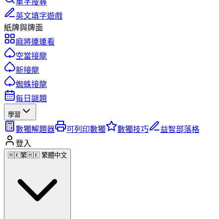
單字搜尋
英文填字遊戲
紙牌與牌面
麻將連連看
空當接龍
新接龍
蜘蛛接龍
每日謎題
學習
數獨解題器
可列印數獨
數獨技巧
益智部落格
登入
🇭🇰
繁
🇭🇰 繁體中文