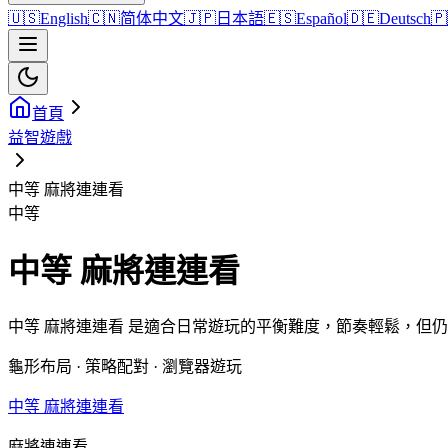
🇺🇸
English
🇨🇳
简体中文
🇯🇵
日本語
🇪🇸
Español
🇩🇪
Deutsch
🇵
首頁
益智遊戲
中等 麻將連連看
中等
中等 麻將連連看
中等 麻將連連看 是適合日常遊玩的平衡難度，節奏輕鬆，但
龜形布局 · 策略配對 · 瀏覽器遊玩
中等 麻將連連看
麻將連連看