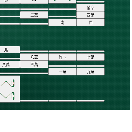
東
中
蘭
♧
二
萬
四
萬
南
西
北
八
萬
竹
〽
七
萬
八
萬
四
萬
一
萬
九
萬