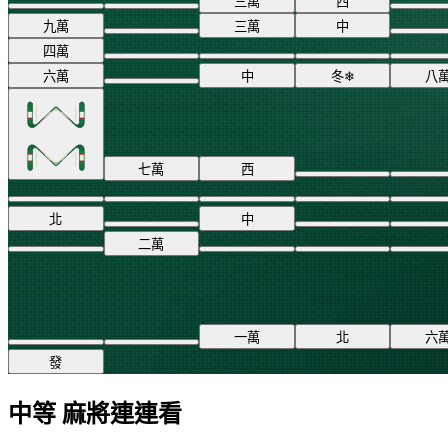
三
萬
西
九
萬
三
萬
中
四
萬
六
萬
中
冬
❄
八
七
萬
西
北
中
二
萬
一
萬
北
六
發
中等 麻將連連看