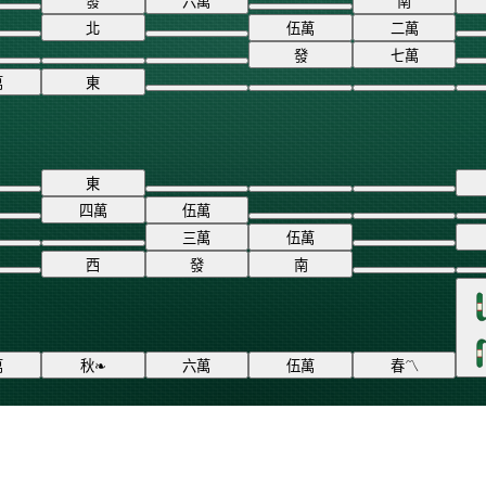
發
六
萬
南
北
伍
萬
二
萬
發
七
萬
萬
東
東
四
萬
伍
萬
三
萬
伍
萬
西
發
南
萬
秋
❧
六
萬
伍
萬
春
〽