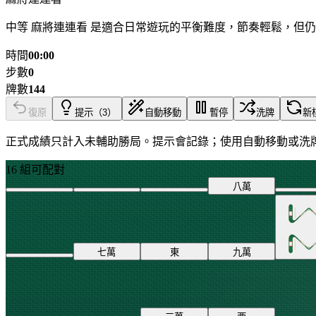
中等 麻將連連看 是適合日常遊玩的平衡難度，節奏輕鬆，但
時間
00:00
步數
0
牌數
144
復原
提示（3）
自動移動
暫停
洗牌
新
正式成績只計入未輔助勝局。提示會記錄；使用自動移動或洗
16 組可配對
八
萬
七
萬
東
九
萬