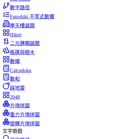
數字路徑
Futoshiki 不等式數獨
摩天樓謎題
Hitori
二元邏輯謎題
帳篷與樹木
數織
Calcudoku
數和
踩地雷
2048
方塊拼圖
重力方塊拼圖
旋轉方塊拼圖
文字遊戲