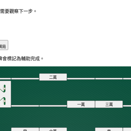
仍需要觀察下一步。
棋局
牌會標記為輔助完成。
二
萬
一
萬
三
萬