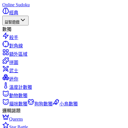
Online Sudoku
經典
益智遊戲
數獨
殺手
對角線
額外區域
拼圖
武士
迷你
溫度計數獨
動物數獨
貓咪數獨
狗狗數獨
小鳥數獨
邏輯謎題
Queens
Star Battle