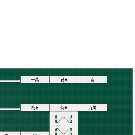
一
萬
夏
✹
南
梅
✾
菊
✺
九
萬