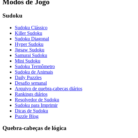
Modos de Jogo
Sudoku
Sudoku Clássico
Killer Sudoku
Sudoku Diagonal
Hyper Sudoku
Jigsaw Sudoku
Samurai Sudoku
Mini Sudoku
Sudoku Termômetro
Sudoku de Animais
Daily Puzzles
Desafio semanal
Arquivo de quebra-cabeças diários
Rankings diários
Resolvedor de Sudoku
Sudoku para Imprimir
Dicas de Sudoku
Puzzle Blog
Quebra-cabeças de lógica