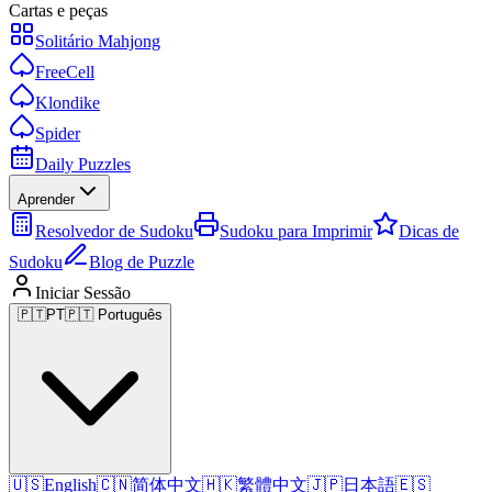
Cartas e peças
Solitário Mahjong
FreeCell
Klondike
Spider
Daily Puzzles
Aprender
Resolvedor de Sudoku
Sudoku para Imprimir
Dicas de
Sudoku
Blog de Puzzle
Iniciar Sessão
🇵🇹
PT
🇵🇹 Português
🇺🇸
English
🇨🇳
简体中文
🇭🇰
繁體中文
🇯🇵
日本語
🇪🇸