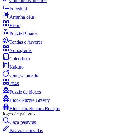
Caminho Numérico
Futoshiki
Arranha-céus
Hitori
Puzzle Binário
Tendas e Árvores
Nonograma
Calcudoku
Kakuro
Campo minado
2048
Puzzle de blocos
Block Puzzle Gravity
Block Puzzle com Rotação
Jogos de palavras
Caça-palavras
Palavras cruzadas