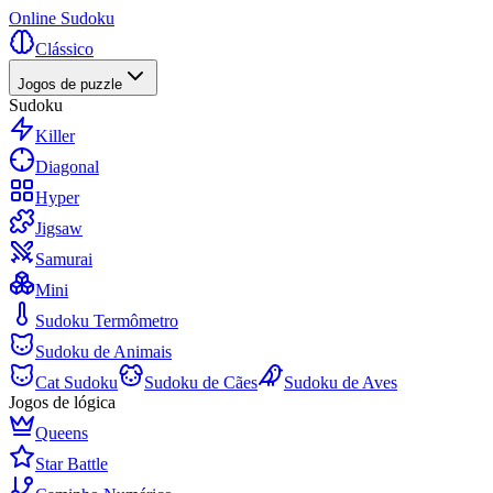
Online Sudoku
Clássico
Jogos de puzzle
Sudoku
Killer
Diagonal
Hyper
Jigsaw
Samurai
Mini
Sudoku Termômetro
Sudoku de Animais
Cat Sudoku
Sudoku de Cães
Sudoku de Aves
Jogos de lógica
Queens
Star Battle