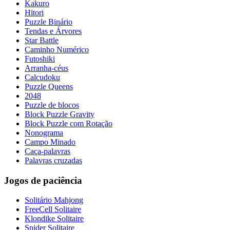
Kakuro
Hitori
Puzzle Binário
Tendas e Árvores
Star Battle
Caminho Numérico
Futoshiki
Arranha-céus
Calcudoku
Puzzle Queens
2048
Puzzle de blocos
Block Puzzle Gravity
Block Puzzle com Rotação
Nonograma
Campo Minado
Caça-palavras
Palavras cruzadas
Jogos de paciência
Solitário Mahjong
FreeCell Solitaire
Klondike Solitaire
Spider Solitaire