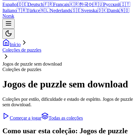
Español
🇩🇪
Deutsch
🇫🇷
Français
🇰🇷
한국어
🇷🇺
Русский
🇮🇹
Italiano
🇹🇷
Türkçe
🇳🇱
Nederlands
🇸🇪
Svenska
🇩🇰
Dansk
🇳🇴
Norsk
Início
Coleções de puzzles
Jogos de puzzle sem download
Coleções de puzzles
Jogos de puzzle sem download
Coleções por estilo, dificuldade e estado de espírito. Jogos de puzzle
sem download.
Começar a jogar
Todas as coleções
Como usar esta coleção: Jogos de puzzle