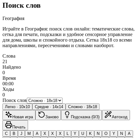
Поиск слов
География
Играйте в География: поиск слов онлайн: тематические слова,
сетка для печати, подсказки и удобное сенсорное управление
для дома, школы и спокойного отдыха.
Сетка 18x18 со всеми
направлениями, пересечениями и словами наоборот.
Слова
21
Найдено
0
Время
00:00
Ходы
0
Поиск слов
Легко
·
10
x
10
Средне
·
14
x
14
Сложно
·
18
x
18
Новая игра
Заново
Подсказка (0/3)
Автоход
Печать
C
B
J
M
A
X
X
X
L
Y
U
K
N
O
Y
N
A