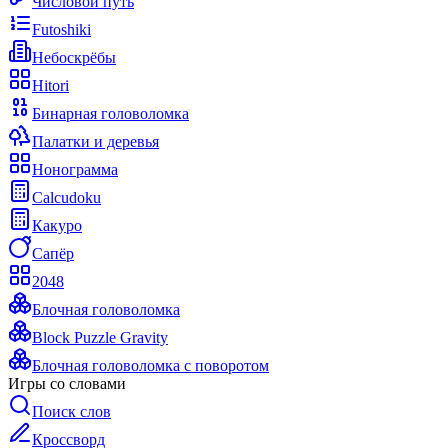
Числовой путь
Futoshiki
Небоскрёбы
Hitori
Бинарная головоломка
Палатки и деревья
Нонограмма
Calcudoku
Какуро
Сапёр
2048
Блочная головоломка
Block Puzzle Gravity
Блочная головоломка с поворотом
Игры со словами
Поиск слов
Кроссворд