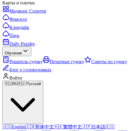
Карты и плитки
Маджонг Солитер
Фриселл
Клондайк
Паук
Daily Puzzles
Обучение
Решатель судоку
Печатные судоку
Советы по судоку
Блог о головоломках
Войти
🇷🇺
RU
🇷🇺 Русский
🇺🇸
English
🇨🇳
简体中文
🇭🇰
繁體中文
🇯🇵
日本語
🇪🇸