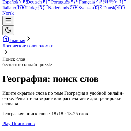
Español
🇩🇪
Deutsch
🇵🇹
Português
🇫🇷
Français
🇰🇷
한국어
🇮🇹
Italiano
🇹🇷
Türkçe
🇳🇱
Nederlands
🇸🇪
Svenska
🇩🇰
Dansk
🇳🇴
Norsk
Главная
Логические головоломки
Поиск слов
бесплатно онлайн puzzle
География: поиск слов
Ищите скрытые слова по теме География в удобной онлайн-
сетке. Решайте на экране или распечатайте для тренировки
словаря.
География: поиск слов · 18x18 · 18-25 слов
Play Поиск слов