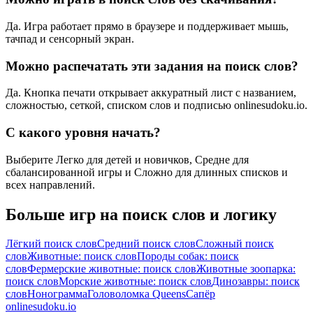
Да. Игра работает прямо в браузере и поддерживает мышь,
тачпад и сенсорный экран.
Можно распечатать эти задания на поиск слов?
Да. Кнопка печати открывает аккуратный лист с названием,
сложностью, сеткой, списком слов и подписью onlinesudoku.io.
С какого уровня начать?
Выберите Легко для детей и новичков, Средне для
сбалансированной игры и Сложно для длинных списков и
всех направлений.
Больше игр на поиск слов и логику
Лёгкий поиск слов
Средний поиск слов
Сложный поиск
слов
Животные: поиск слов
Породы собак: поиск
слов
Фермерские животные: поиск слов
Животные зоопарка:
поиск слов
Морские животные: поиск слов
Динозавры: поиск
слов
Нонограмма
Головоломка Queens
Сапёр
onlinesudoku.io