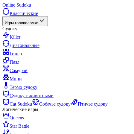
Online Sudoku
Классические
Игры-головоломки
Судоку
Killer
Диагональные
Гипер
Пазл
Самурай
Мини
Термо-судоку
Судоку с животными
Cat Sudoku
Собачье судоку
Птичье судоку
Логические игры
Queens
Star Battle