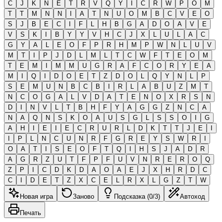
C
J
K
N
E
T
R
V
Q
Y
I
C
R
W
P
O
M
T
T
M
N
N
I
A
T
N
U
O
M
B
C
V
E
O
S
J
B
E
C
I
F
L
H
B
G
A
D
O
A
V
E
V
S
K
I
B
Y
Y
V
H
C
J
X
L
U
L
A
C
G
Y
A
L
E
O
F
P
R
H
M
P
W
N
L
U
V
M
T
I
P
J
D
L
M
L
T
C
W
F
T
E
O
M
T
E
M
I
M
M
U
G
R
A
F
C
O
R
Y
E
A
M
I
Q
I
D
O
E
T
Z
D
O
L
Q
Y
N
L
P
S
E
M
U
N
B
C
B
I
R
L
A
B
U
Z
M
T
N
C
O
G
A
L
V
D
A
T
E
N
O
X
R
S
N
D
I
N
V
L
T
B
H
F
Y
A
G
G
Z
N
C
A
N
A
Q
N
S
K
O
A
U
S
G
L
S
S
O
I
G
A
H
I
E
I
E
C
R
U
R
L
D
K
T
T
J
E
I
I
P
L
N
C
U
N
R
F
G
R
E
Y
S
W
R
I
O
A
T
I
S
E
O
F
T
Q
I
H
S
J
A
D
R
A
G
R
Z
U
T
F
P
F
U
V
N
R
E
R
O
Q
Z
P
I
C
D
K
D
A
O
A
E
J
X
H
R
D
C
C
I
D
E
T
Z
X
C
E
L
R
X
L
G
Z
T
W
Новая игра
Заново
Подсказка (0/3)
Автоход
Печать