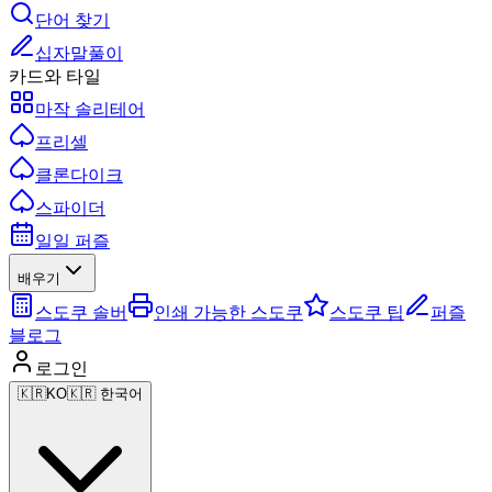
단어 찾기
십자말풀이
카드와 타일
마작 솔리테어
프리셀
클론다이크
스파이더
일일 퍼즐
배우기
스도쿠 솔버
인쇄 가능한 스도쿠
스도쿠 팁
퍼즐
블로그
로그인
🇰🇷
KO
🇰🇷 한국어