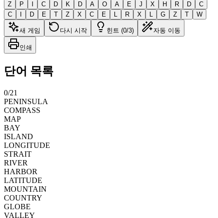
Z
P
I
C
D
K
D
A
O
A
E
J
X
H
R
D
C
C
I
D
E
T
Z
X
C
E
L
R
X
L
G
Z
T
W
새 게임
다시 시작
힌트 (0/3)
자동 이동
인쇄
단어 목록
0
/
21
PENINSULA
COMPASS
MAP
BAY
ISLAND
LONGITUDE
STRAIT
RIVER
HARBOR
LATITUDE
MOUNTAIN
COUNTRY
GLOBE
VALLEY