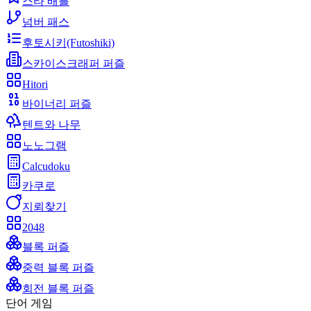
스타 배틀
넘버 패스
후토시키(Futoshiki)
스카이스크래퍼 퍼즐
Hitori
바이너리 퍼즐
텐트와 나무
노노그램
Calcudoku
카쿠로
지뢰찾기
2048
블록 퍼즐
중력 블록 퍼즐
회전 블록 퍼즐
단어 게임