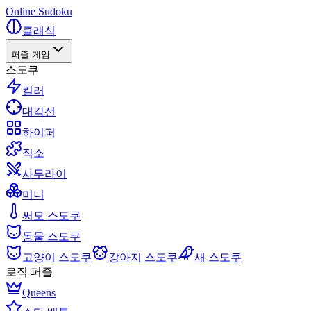
Online Sudoku
클래식
퍼즐 게임
스도쿠
킬러
대각선
하이퍼
직소
사무라이
미니
써모 스도쿠
동물 스도쿠
고양이 스도쿠
강아지 스도쿠
새 스도쿠
로직 퍼즐
Queens