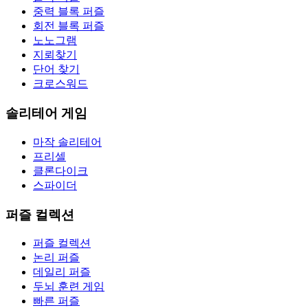
중력 블록 퍼즐
회전 블록 퍼즐
노노그램
지뢰찾기
단어 찾기
크로스워드
솔리테어 게임
마작 솔리테어
프리셀
클론다이크
스파이더
퍼즐 컬렉션
퍼즐 컬렉션
논리 퍼즐
데일리 퍼즐
두뇌 훈련 게임
빠른 퍼즐