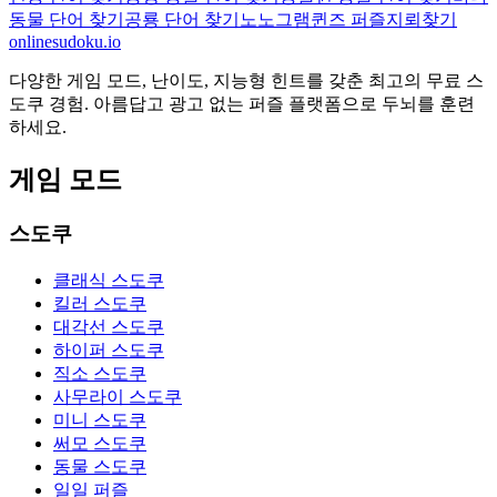
동물 단어 찾기
공룡 단어 찾기
노노그램
퀸즈 퍼즐
지뢰찾기
onlinesudoku.io
다양한 게임 모드, 난이도, 지능형 힌트를 갖춘 최고의 무료 스
도쿠 경험. 아름답고 광고 없는 퍼즐 플랫폼으로 두뇌를 훈련
하세요.
게임 모드
스도쿠
클래식 스도쿠
킬러 스도쿠
대각선 스도쿠
하이퍼 스도쿠
직소 스도쿠
사무라이 스도쿠
미니 스도쿠
써모 스도쿠
동물 스도쿠
일일 퍼즐