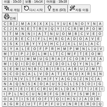
쉬움
·
10
x
10
보통
·
14
x
14
어려움
·
18
x
18
새 게임
다시 시작
힌트 (0/3)
자동 이동
인쇄
C
B
J
M
A
X
X
X
L
Y
U
K
N
O
Y
N
A
C
J
K
N
E
T
R
V
Q
Y
I
C
R
W
P
O
M
T
T
M
N
N
I
A
T
N
U
O
M
B
C
V
E
O
S
J
B
E
C
I
F
L
H
B
G
A
D
O
A
V
E
V
S
K
I
B
Y
Y
V
H
C
J
X
L
U
L
A
C
G
Y
A
L
E
O
F
P
R
H
M
P
W
N
L
U
V
M
T
I
P
J
D
L
M
L
T
C
W
F
T
E
O
M
T
E
M
I
M
M
U
G
R
A
F
C
O
R
Y
E
A
M
I
Q
I
D
O
E
T
Z
D
O
L
Q
Y
N
L
P
S
E
M
U
N
B
C
B
I
R
L
A
B
U
Z
M
T
N
C
O
G
A
L
V
D
A
T
E
N
O
X
R
S
N
D
I
N
V
L
T
B
H
F
Y
A
G
G
Z
N
C
A
N
A
Q
N
S
K
O
A
U
S
G
L
S
S
O
I
G
A
H
I
E
I
E
C
R
U
R
L
D
K
T
T
J
E
I
I
P
L
N
C
U
N
R
F
G
R
E
Y
S
W
R
I
O
A
T
I
S
E
O
F
T
Q
I
H
S
J
A
D
R
A
G
R
Z
U
T
F
P
F
U
V
N
R
E
R
O
Q