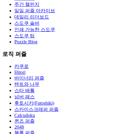
주간 챌린지
일일 퍼즐 아카이브
데일리 리더보드
스도쿠 솔버
인쇄 가능한 스도쿠
스도쿠 팁
Puzzle Blog
로직 퍼즐
카쿠로
Hitori
바이너리 퍼즐
텐트와 나무
스타 배틀
넘버 패스
후토시키(Futoshiki)
스카이스크래퍼 퍼즐
Calcudoku
퀸즈 퍼즐
2048
블록 퍼즐