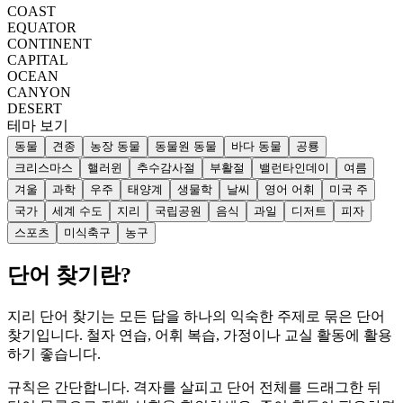
COAST
EQUATOR
CONTINENT
CAPITAL
OCEAN
CANYON
DESERT
테마 보기
동물
견종
농장 동물
동물원 동물
바다 동물
공룡
크리스마스
핼러윈
추수감사절
부활절
밸런타인데이
여름
겨울
과학
우주
태양계
생물학
날씨
영어 어휘
미국 주
국가
세계 수도
지리
국립공원
음식
과일
디저트
피자
스포츠
미식축구
농구
단어 찾기란?
지리 단어 찾기는 모든 답을 하나의 익숙한 주제로 묶은 단어
찾기입니다. 철자 연습, 어휘 복습, 가정이나 교실 활동에 활용
하기 좋습니다.
규칙은 간단합니다. 격자를 살피고 단어 전체를 드래그한 뒤