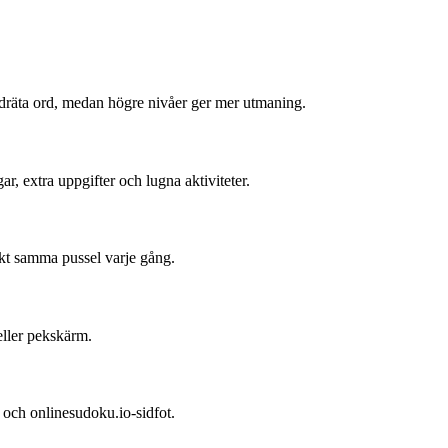
odräta ord, medan högre nivåer ger mer utmaning.
r, extra uppgifter och lugna aktiviteter.
akt samma pussel varje gång.
eller pekskärm.
ta och onlinesudoku.io-sidfot.