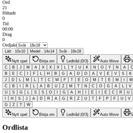
Ord
21
Hittade
0
Tid
00:00
Drag
0
Ordjakt
Lätt
·
10
x
10
Medel
·
14
x
14
Svår
·
18
x
18
Nytt spel
Börja om
Ledtråd (0/3)
Auto Move
S
C
B
J
M
A
X
X
X
L
Y
U
K
N
O
Y
N
A
B
E
C
I
F
L
H
B
G
A
D
O
A
V
E
V
S
K
J
D
L
M
L
T
C
W
F
T
E
O
M
T
E
M
I
M
C
B
I
R
L
A
B
U
Z
M
T
N
C
O
G
A
L
V
U
S
G
L
S
S
O
I
G
A
H
I
E
I
E
C
R
U
I
H
S
J
A
D
R
A
G
R
Z
U
T
F
P
F
U
V
G
Z
T
W
Nytt spel
Börja om
Ledtråd (0/3)
Auto Move
S
Ordlista