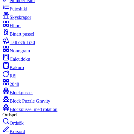
Number Path
Futoshiki
Skyskrapor
Hitori
Binärt pussel
Tält och Träd
Nonogram
Calcudoku
Kakuro
Röj
2048
Blockpussel
Block Puzzle Gravity
Blockpussel med rotation
Ordspel
Ordsök
Korsord