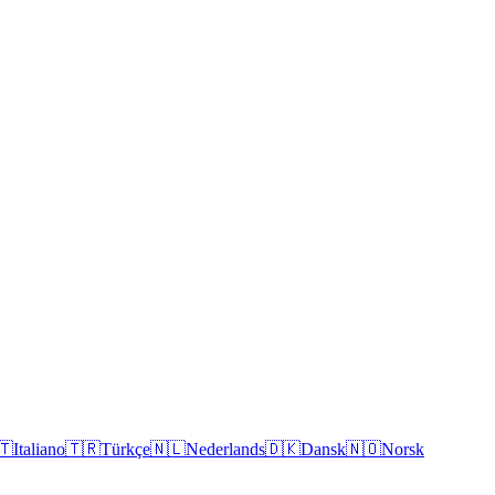
🇹
Italiano
🇹🇷
Türkçe
🇳🇱
Nederlands
🇩🇰
Dansk
🇳🇴
Norsk