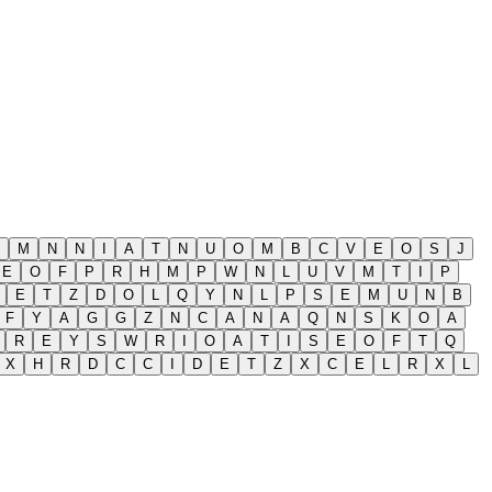
M
N
N
I
A
T
N
U
O
M
B
C
V
E
O
S
J
E
O
F
P
R
H
M
P
W
N
L
U
V
M
T
I
P
E
T
Z
D
O
L
Q
Y
N
L
P
S
E
M
U
N
B
F
Y
A
G
G
Z
N
C
A
N
A
Q
N
S
K
O
A
R
E
Y
S
W
R
I
O
A
T
I
S
E
O
F
T
Q
X
H
R
D
C
C
I
D
E
T
Z
X
C
E
L
R
X
L