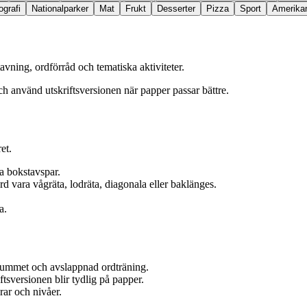
grafi
Nationalparker
Mat
Frukt
Desserter
Pizza
Sport
Amerikan
tavning, ordförråd och tematiska aktiviteter.
och använd utskriftsversionen när papper passar bättre.
et.
ga bokstavspar.
rd vara vågräta, lodräta, diagonala eller baklänges.
a.
ssrummet och avslappnad ordträning.
ftsversionen blir tydlig på papper.
ar och nivåer.