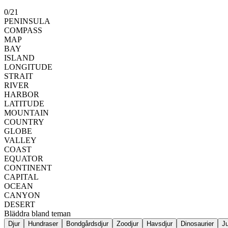
0
/
21
PENINSULA
COMPASS
MAP
BAY
ISLAND
LONGITUDE
STRAIT
RIVER
HARBOR
LATITUDE
MOUNTAIN
COUNTRY
GLOBE
VALLEY
COAST
EQUATOR
CONTINENT
CAPITAL
OCEAN
CANYON
DESERT
Bläddra bland teman
Djur
Hundraser
Bondgårdsdjur
Zoodjur
Havsdjur
Dinosaurier
Ju