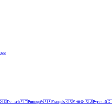
logg
🇩🇪
Deutsch
🇵🇹
Português
🇫🇷
Français
🇰🇷
한국어
🇷🇺
Русский
🇮