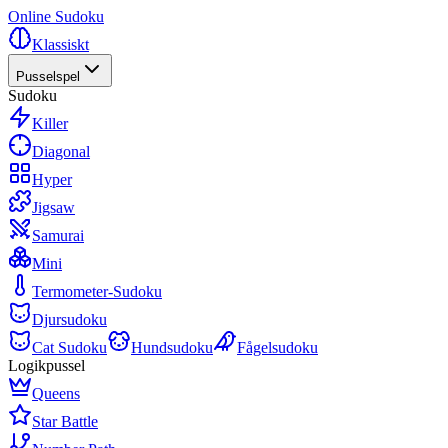
Online Sudoku
Klassiskt
Pusselspel
Sudoku
Killer
Diagonal
Hyper
Jigsaw
Samurai
Mini
Termometer-Sudoku
Djursudoku
Cat Sudoku
Hundsudoku
Fågelsudoku
Logikpussel
Queens
Star Battle