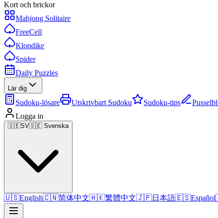
Kort och brickor
Mahjong Solitaire
FreeCell
Klondike
Spider
Daily Puzzles
Lär dig
Sudoku-lösare
Utskrivbart Sudoku
Sudoku-tips
Pusselb
Logga in
🇸🇪
SV
🇸🇪 Svenska
🇺🇸
English
🇨🇳
简体中文
🇭🇰
繁體中文
🇯🇵
日本語
🇪🇸
Español