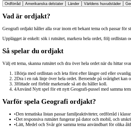
Ordförråd
Amerikanska delstater
Länder
Världens huvudstäder
Geo
Vad är ordjakt?
Geografi ordjakt håller alla svar inom ett bekant tema och passar för s
Upplägget är enkelt: sök i rutnätet, markera hela ordet, följ ordlistan 
Så spelar du ordjakt
Välj ett tema, skanna rutnätet och dra över hela ordet när du hittar svar
1
Börja med ordlistan och leta först efter längre ord eller ovanli
2
Dra i en rak linje över hela ordet. Beroende på svårighet kan o
3
Hittade ord förblir markerade så att du håller koll.
4
Använd Nytt spel för ett nytt Geografi-pussel med samma tem
Varför spela Geografi ordjakt?
•
Den tematiska listan passar familjeaktiviteter, ordförråd i kla
•
Det responsiva rutnätet fungerar på dator och mobil, och utskri
•
Lätt, Medel och Svår gör samma tema användbart för olika åldr