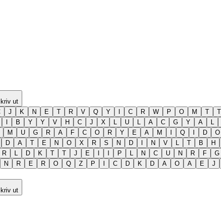
kriv ut
C
J
K
N
E
T
R
V
Q
Y
I
C
R
W
P
O
M
T
T
I
B
Y
Y
V
H
C
J
X
L
U
L
A
C
G
Y
A
L
M
U
G
R
A
F
C
O
R
Y
E
A
M
I
Q
I
D
O
D
A
T
E
N
O
X
R
S
N
D
I
N
V
L
T
B
H
R
L
D
K
T
T
J
E
I
I
P
L
N
C
U
N
R
F
G
N
R
E
R
O
Q
Z
P
I
C
D
K
D
A
O
A
E
J
kriv ut