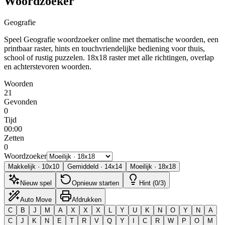
Woordzoeker
Geografie
Speel Geografie woordzoeker online met thematische woorden, een
printbaar raster, hints en touchvriendelijke bediening voor thuis,
school of rustig puzzelen.
18x18 raster met alle richtingen, overlap
en achterstevoren woorden.
Woorden
21
Gevonden
0
Tijd
00:00
Zetten
0
Woordzoeker
Makkelijk
·
10
x
10
Gemiddeld
·
14
x
14
Moeilijk
·
18
x
18
Nieuw spel
Opnieuw starten
Hint (0/3)
Auto Move
Afdrukken
C
B
J
M
A
X
X
X
L
Y
U
K
N
O
Y
N
A
C
J
K
N
E
T
R
V
Q
Y
I
C
R
W
P
O
M