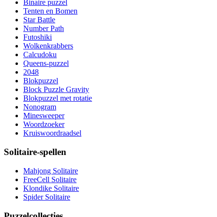
Binaire puzzel
Tenten en Bomen
Star Battle
Number Path
Futoshiki
Wolkenkrabbers
Calcudoku
Queens-puzzel
2048
Blokpuzzel
Block Puzzle Gravity
Blokpuzzel met rotatie
Nonogram
Minesweeper
Woordzoeker
Kruiswoordraadsel
Solitaire-spellen
Mahjong Solitaire
FreeCell Solitaire
Klondike Solitaire
Spider Solitaire
Puzzelcollecties