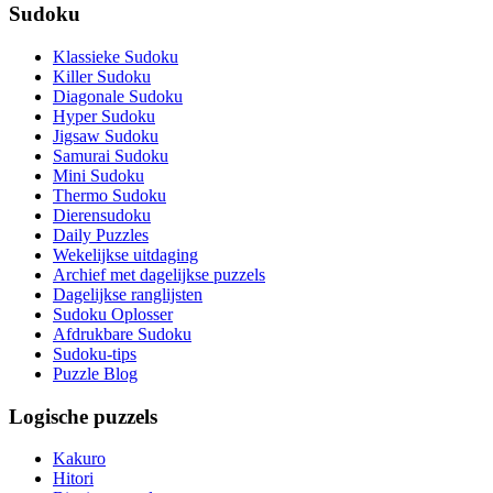
Sudoku
Klassieke Sudoku
Killer Sudoku
Diagonale Sudoku
Hyper Sudoku
Jigsaw Sudoku
Samurai Sudoku
Mini Sudoku
Thermo Sudoku
Dierensudoku
Daily Puzzles
Wekelijkse uitdaging
Archief met dagelijkse puzzels
Dagelijkse ranglijsten
Sudoku Oplosser
Afdrukbare Sudoku
Sudoku-tips
Puzzle Blog
Logische puzzels
Kakuro
Hitori