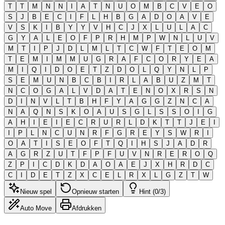
T
T
M
N
N
I
A
T
N
U
O
M
B
C
V
E
O
S
J
B
E
C
I
F
L
H
B
G
A
D
O
A
V
E
V
S
K
I
B
Y
Y
V
H
C
J
X
L
U
L
A
C
G
Y
A
L
E
O
F
P
R
H
M
P
W
N
L
U
V
M
T
I
P
J
D
L
M
L
T
C
W
F
T
E
O
M
T
E
M
I
M
M
U
G
R
A
F
C
O
R
Y
E
A
M
I
Q
I
D
O
E
T
Z
D
O
L
Q
Y
N
L
P
S
E
M
U
N
B
C
B
I
R
L
A
B
U
Z
M
T
N
C
O
G
A
L
V
D
A
T
E
N
O
X
R
S
N
D
I
N
V
L
T
B
H
F
Y
A
G
G
Z
N
C
A
N
A
Q
N
S
K
O
A
U
S
G
L
S
S
O
I
G
A
H
I
E
I
E
C
R
U
R
L
D
K
T
T
J
E
I
I
P
L
N
C
U
N
R
F
G
R
E
Y
S
W
R
I
O
A
T
I
S
E
O
F
T
Q
I
H
S
J
A
D
R
A
G
R
Z
U
T
F
P
F
U
V
N
R
E
R
O
Q
Z
P
I
C
D
K
D
A
O
A
E
J
X
H
R
D
C
C
I
D
E
T
Z
X
C
E
L
R
X
L
G
Z
T
W
Nieuw spel
Opnieuw starten
Hint (0/3)
Auto Move
Afdrukken