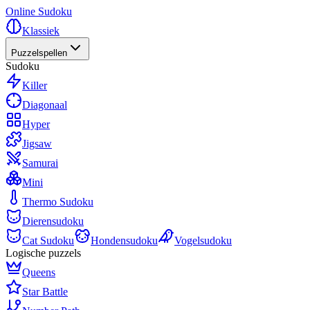
Online Sudoku
Klassiek
Puzzelspellen
Sudoku
Killer
Diagonaal
Hyper
Jigsaw
Samurai
Mini
Thermo Sudoku
Dierensudoku
Cat Sudoku
Hondensudoku
Vogelsudoku
Logische puzzels
Queens
Star Battle