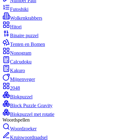
Number Path
Futoshiki
Wolkenkrabbers
Hitori
Binaire puzzel
Tenten en Bomen
Nonogram
Calcudoku
Kakuro
Mijnenveger
2048
Blokpuzzel
Block Puzzle Gravity
Blokpuzzel met rotatie
Woordspellen
Woordzoeker
Kruiswoordraadsel