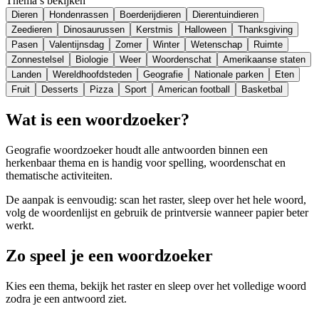
Thema’s bekijken
Dieren
Hondenrassen
Boerderijdieren
Dierentuindieren
Zeedieren
Dinosaurussen
Kerstmis
Halloween
Thanksgiving
Pasen
Valentijnsdag
Zomer
Winter
Wetenschap
Ruimte
Zonnestelsel
Biologie
Weer
Woordenschat
Amerikaanse staten
Landen
Wereldhoofdsteden
Geografie
Nationale parken
Eten
Fruit
Desserts
Pizza
Sport
American football
Basketbal
Wat is een woordzoeker?
Geografie woordzoeker houdt alle antwoorden binnen een
herkenbaar thema en is handig voor spelling, woordenschat en
thematische activiteiten.
De aanpak is eenvoudig: scan het raster, sleep over het hele woord,
volg de woordenlijst en gebruik de printversie wanneer papier beter
werkt.
Zo speel je een woordzoeker
Kies een thema, bekijk het raster en sleep over het volledige woord
zodra je een antwoord ziet.