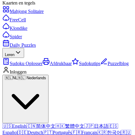
Kaarten en tegels
Mahjong Solitaire
FreeCell
Klondike
Spider
Daily Puzzles
Leren
Sudoku Oplosser
Afdrukbaar
Sudokutips
Puzzelblog
Inloggen
🇳🇱
NL
🇳🇱 Nederlands
🇺🇸
English
🇨🇳
简体中文
🇭🇰
繁體中文
🇯🇵
日本語
🇪🇸
Español
🇩🇪
Deutsch
🇵🇹
Português
🇫🇷
Français
🇰🇷
한국어
🇷🇺