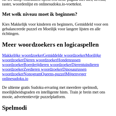
raster, woordenlijst en onlinesudoku.io-voettekst.
Met welk niveau moet ik beginnen?
Kies Makkelijk voor kinderen en beginners, Gemiddeld voor een
gebalanceerde puzzel en Moeilijk voor langere lijsten en alle
richtingen.
Meer woordzoekers en logicaspellen
Makkelijke woordzoeker
Gemiddelde woordzoeker
Moeilijke
woordzoeker
Dieren woordzoeker
Hondenrassen
woordzoeker
Boerderijdieren woordzoeker
Dierentuindieren
woordzoeker
Zeedieren woordzoeker
Dinosaurussen
woordzoeker
Nonogram
Queens-puzzel
Mijnenveger
onlinesudoku.io
De ultieme gratis Sudoku-ervaring met meerdere spelmodi,
moeilijkheidsgraden en intelligente hints. Train je brein met ons
mooie, advertentievrije puzzelplatform.
Spelmodi