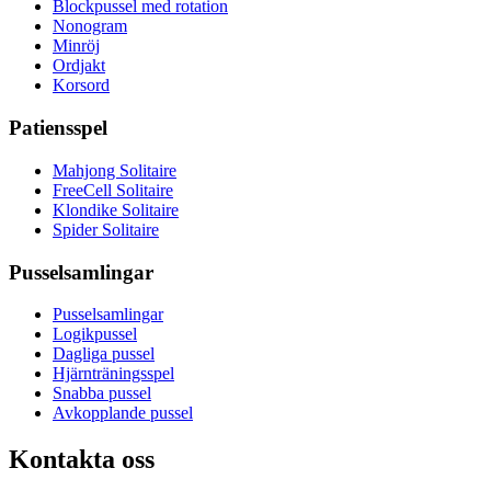
Blockpussel med rotation
Nonogram
Minröj
Ordjakt
Korsord
Patiensspel
Mahjong Solitaire
FreeCell Solitaire
Klondike Solitaire
Spider Solitaire
Pusselsamlingar
Pusselsamlingar
Logikpussel
Dagliga pussel
Hjärnträningsspel
Snabba pussel
Avkopplande pussel
Kontakta oss