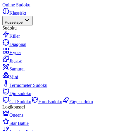
Online Sudoku
Klassiskt
Pusselspel
Sudoku
Killer
Diagonal
Hyper
Jigsaw
Samurai
Mini
Termometer-Sudoku
Djursudoku
Cat Sudoku
Hundsudoku
Fågelsudoku
Logikpussel
Queens
Star Battle