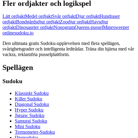
Fler ordjakter och logikspel
Lätt ordjakt
Medel ordjakt
Svår ordjakt
Djur ordjakt
Hundraser
ordjakt
Bondgårdsdjur ordjakt
Zoodjur ordjakt
Havsdjur
ordjakt
Dinosaurier ordjakt
Nonogram
Queens-pussel
Minesweeper
onlinesudoku.io
Den ultimata gratis Sudoku-upplevelsen med flera spellägen,
svårighetsgrader och intelligenta ledtrådar. Träna din hjärna med vår
vackra, reklamfria pusselplattform.
Spellägen
Sudoku
Klassiskt Sudoku
Killer Sudoku
Diagonal Sudoku
Hyper Sudoku
Jigsaw Sudoku
Samurai Sudoku
Mini Sudoku
Termometer-Sudoku
Djursudoku