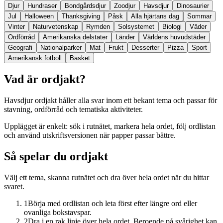
Djur
Hundraser
Bondgårdsdjur
Zoodjur
Havsdjur
Dinosaurier
Jul
Halloween
Thanksgiving
Påsk
Alla hjärtans dag
Sommar
Vinter
Naturvetenskap
Rymden
Solsystemet
Biologi
Väder
Ordförråd
Amerikanska delstater
Länder
Världens huvudstäder
Geografi
Nationalparker
Mat
Frukt
Desserter
Pizza
Sport
Amerikansk fotboll
Basket
Vad är ordjakt?
Havsdjur ordjakt håller alla svar inom ett bekant tema och passar för
stavning, ordförråd och tematiska aktiviteter.
Upplägget är enkelt: sök i rutnätet, markera hela ordet, följ ordlistan
och använd utskriftsversionen när papper passar bättre.
Så spelar du ordjakt
Välj ett tema, skanna rutnätet och dra över hela ordet när du hittar
svaret.
1
Börja med ordlistan och leta först efter längre ord eller
ovanliga bokstavspar.
2
Dra i en rak linje över hela ordet. Beroende på svårighet kan