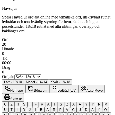
Havsdjur
Spela Havsdjur ordjakt online med tematiska ord, utskrivbart rutnät,
ledtrådar och touchvänlig styrning för hem, skola och lugna
pusselstunder.
18x18 rutnät med alla riktningar, överlapp och
baklänges ord.
Ord
20
Hittade
0
Tid
00:00
Drag
0
Ordjakt
Lätt
·
10
x
10
Medel
·
14
x
14
Svår
·
18
x
18
Nytt spel
Börja om
Ledtråd (0/3)
Auto Move
Skriv ut
C
Z
H
S
I
F
R
A
T
S
Z
A
A
Y
Y
N
M
U
T
L
D
J
I
B
A
R
R
A
C
U
D
A
Y
Q