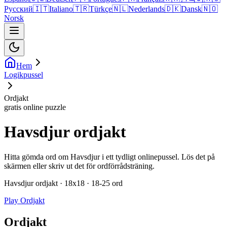
Русский
🇮🇹
Italiano
🇹🇷
Türkçe
🇳🇱
Nederlands
🇩🇰
Dansk
🇳🇴
Norsk
Hem
Logikpussel
Ordjakt
gratis online puzzle
Havsdjur ordjakt
Hitta gömda ord om Havsdjur i ett tydligt onlinepussel. Lös det på
skärmen eller skriv ut det för ordförrådsträning.
Havsdjur ordjakt · 18x18 · 18-25 ord
Play Ordjakt
Ordjakt