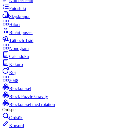
Number Path
Futoshiki
Skyskrapor
Hitori
Binärt pussel
Tält och Träd
Nonogram
Calcudoku
Kakuro
Röj
2048
Blockpussel
Block Puzzle Gravity
Blockpussel med rotation
Ordspel
Ordsök
Korsord