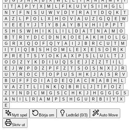
D
G
S
N
A
B
X
W
E
E
T
A
N
A
M
V
I
I
T
A
P
Y
X
M
L
F
K
U
V
S
I
H
G
L
N
Y
F
N
S
U
W
V
D
Y
R
A
Y
D
Q
K
T
A
Z
L
P
O
L
X
H
O
V
A
U
Z
G
Q
E
W
Y
E
E
Y
J
T
Y
B
A
Y
B
V
H
I
P
P
T
S
H
S
W
H
I
K
L
I
L
D
A
T
N
A
M
O
B
T
R
Y
D
C
D
N
K
O
E
A
K
H
O
L
G
G
R
X
Q
O
F
Q
Y
A
I
J
B
R
C
U
T
M
I
Y
I
Q
B
S
H
O
M
L
E
X
E
S
O
R
K
P
R
E
T
S
Y
O
K
A
X
P
S
L
U
L
T
J
O
O
Z
Y
K
D
I
U
Q
S
E
J
Z
Z
T
I
L
E
J
W
P
D
Z
P
F
Z
T
S
O
S
N
X
J
R
U
Y
R
O
C
T
O
P
U
S
H
K
J
A
S
R
V
B
U
F
F
O
I
A
D
E
Q
A
C
R
A
B
H
L
V
A
Z
T
L
I
N
K
Q
B
R
L
J
T
F
O
Z
Z
Y
N
D
C
M
G
S
C
H
K
J
H
G
G
G
S
A
N
I
L
R
A
M
P
S
H
G
U
R
B
I
Y
X
E
Nytt spel
Börja om
Ledtråd (0/3)
Auto Move
Skriv ut