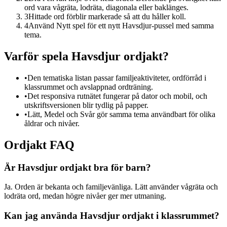
ord vara vågräta, lodräta, diagonala eller baklänges.
3
Hittade ord förblir markerade så att du håller koll.
4
Använd Nytt spel för ett nytt Havsdjur-pussel med samma
tema.
Varför spela Havsdjur ordjakt?
•
Den tematiska listan passar familjeaktiviteter, ordförråd i
klassrummet och avslappnad ordträning.
•
Det responsiva rutnätet fungerar på dator och mobil, och
utskriftsversionen blir tydlig på papper.
•
Lätt, Medel och Svår gör samma tema användbart för olika
åldrar och nivåer.
Ordjakt FAQ
Är Havsdjur ordjakt bra för barn?
Ja. Orden är bekanta och familjevänliga. Lätt använder vågräta och
lodräta ord, medan högre nivåer ger mer utmaning.
Kan jag använda Havsdjur ordjakt i klassrummet?