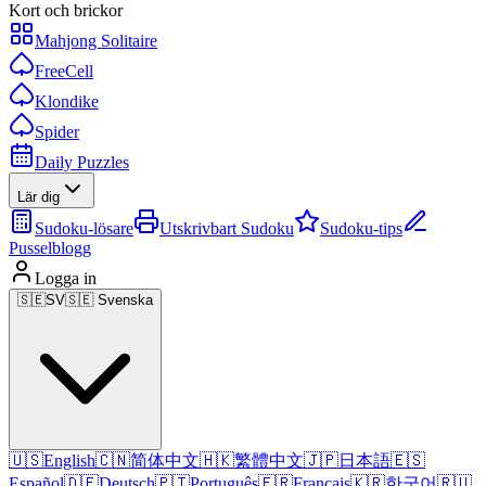
Kort och brickor
Mahjong Solitaire
FreeCell
Klondike
Spider
Daily Puzzles
Lär dig
Sudoku-lösare
Utskrivbart Sudoku
Sudoku-tips
Pusselblogg
Logga in
🇸🇪
SV
🇸🇪 Svenska
🇺🇸
English
🇨🇳
简体中文
🇭🇰
繁體中文
🇯🇵
日本語
🇪🇸
Español
🇩🇪
Deutsch
🇵🇹
Português
🇫🇷
Français
🇰🇷
한국어
🇷🇺