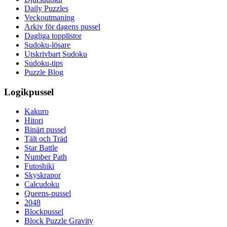
Daily Puzzles
Veckoutmaning
Arkiv för dagens pussel
Dagliga topplistor
Sudoku-lösare
Utskrivbart Sudoku
Sudoku-tips
Puzzle Blog
Logikpussel
Kakuro
Hitori
Binärt pussel
Tält och Träd
Star Battle
Number Path
Futoshiki
Skyskrapor
Calcudoku
Queens-pussel
2048
Blockpussel
Block Puzzle Gravity