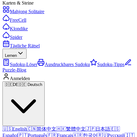
Karten & Steine
Mahjong Solitaire
FreeCell
Klondike
Spider
Tägliche Rätsel
Lernen
Sudoku-Löser
Ausdruckbares Sudoku
Sudoku-Tipps
Puzzle-Blog
Anmelden
🇩🇪
DE
🇩🇪 Deutsch
🇺🇸
English
🇨🇳
简体中文
🇭🇰
繁體中文
🇯🇵
日本語
🇪🇸
Español
🇵🇹
Português
🇫🇷
Français
🇰🇷
한국어
🇷🇺
Русский
🇮🇹