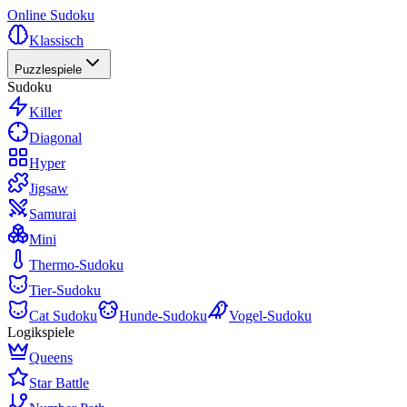
Online Sudoku
Klassisch
Puzzlespiele
Sudoku
Killer
Diagonal
Hyper
Jigsaw
Samurai
Mini
Thermo-Sudoku
Tier-Sudoku
Cat Sudoku
Hunde-Sudoku
Vogel-Sudoku
Logikspiele
Queens
Star Battle