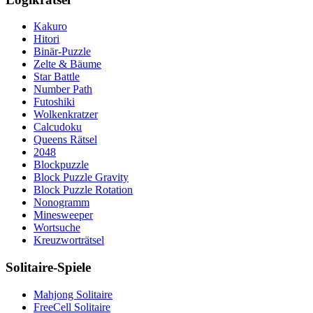
Kakuro
Hitori
Binär-Puzzle
Zelte & Bäume
Star Battle
Number Path
Futoshiki
Wolkenkratzer
Calcudoku
Queens Rätsel
2048
Blockpuzzle
Block Puzzle Gravity
Block Puzzle Rotation
Nonogramm
Minesweeper
Wortsuche
Kreuzworträtsel
Solitaire-Spiele
Mahjong Solitaire
FreeCell Solitaire