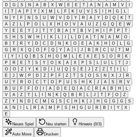
D
G
S
N
A
B
X
W
E
E
T
A
N
A
M
V
I
I
T
A
P
Y
X
M
L
F
K
U
V
S
I
H
G
L
N
Y
F
N
S
U
W
V
D
Y
R
A
Y
D
Q
K
T
A
Z
L
P
O
L
X
H
O
V
A
U
Z
G
Q
E
W
Y
E
E
Y
J
T
Y
B
A
Y
B
V
H
I
P
P
T
S
H
S
W
H
I
K
L
I
L
D
A
T
N
A
M
O
B
T
R
Y
D
C
D
N
K
O
E
A
K
H
O
L
G
G
R
X
Q
O
F
Q
Y
A
I
J
B
R
C
U
T
M
I
Y
I
Q
B
S
H
O
M
L
E
X
E
S
O
R
K
P
R
E
T
S
Y
O
K
A
X
P
S
L
U
L
T
J
O
O
Z
Y
K
D
I
U
Q
S
E
J
Z
Z
T
I
L
E
J
W
P
D
Z
P
F
Z
T
S
O
S
N
X
J
R
U
Y
R
O
C
T
O
P
U
S
H
K
J
A
S
R
V
B
U
F
F
O
I
A
D
E
Q
A
C
R
A
B
H
L
V
A
Z
T
L
I
N
K
Q
B
R
L
J
T
F
O
Z
Z
Y
N
D
C
M
G
S
C
H
K
J
H
G
G
G
S
A
N
I
L
R
A
M
P
S
H
G
U
R
B
I
Y
X
E
Neues Spiel
Neu starten
Hinweis (0/3)
Auto Move
Drucken