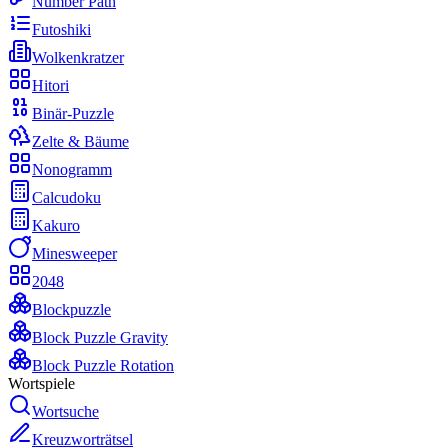
Number Path
Futoshiki
Wolkenkratzer
Hitori
Binär-Puzzle
Zelte & Bäume
Nonogramm
Calcudoku
Kakuro
Minesweeper
2048
Blockpuzzle
Block Puzzle Gravity
Block Puzzle Rotation
Wortspiele
Wortsuche
Kreuzworträtsel