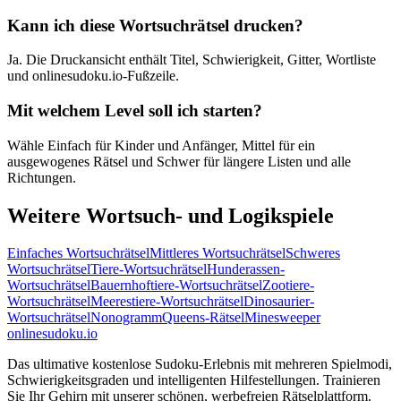
Kann ich diese Wortsuchrätsel drucken?
Ja. Die Druckansicht enthält Titel, Schwierigkeit, Gitter, Wortliste
und onlinesudoku.io-Fußzeile.
Mit welchem Level soll ich starten?
Wähle Einfach für Kinder und Anfänger, Mittel für ein
ausgewogenes Rätsel und Schwer für längere Listen und alle
Richtungen.
Weitere Wortsuch- und Logikspiele
Einfaches Wortsuchrätsel
Mittleres Wortsuchrätsel
Schweres
Wortsuchrätsel
Tiere-Wortsuchrätsel
Hunderassen-
Wortsuchrätsel
Bauernhoftiere-Wortsuchrätsel
Zootiere-
Wortsuchrätsel
Meerestiere-Wortsuchrätsel
Dinosaurier-
Wortsuchrätsel
Nonogramm
Queens-Rätsel
Minesweeper
onlinesudoku.io
Das ultimative kostenlose Sudoku-Erlebnis mit mehreren Spielmodi,
Schwierigkeitsgraden und intelligenten Hilfestellungen. Trainieren
Sie Ihr Gehirn mit unserer schönen, werbefreien Rätselplattform.