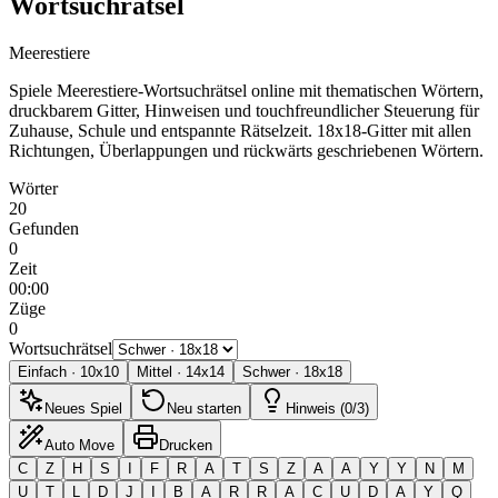
Wortsuchrätsel
Meerestiere
Spiele Meerestiere-Wortsuchrätsel online mit thematischen Wörtern,
druckbarem Gitter, Hinweisen und touchfreundlicher Steuerung für
Zuhause, Schule und entspannte Rätselzeit.
18x18-Gitter mit allen
Richtungen, Überlappungen und rückwärts geschriebenen Wörtern.
Wörter
20
Gefunden
0
Zeit
00:00
Züge
0
Wortsuchrätsel
Einfach
·
10
x
10
Mittel
·
14
x
14
Schwer
·
18
x
18
Neues Spiel
Neu starten
Hinweis (0/3)
Auto Move
Drucken
C
Z
H
S
I
F
R
A
T
S
Z
A
A
Y
Y
N
M
U
T
L
D
J
I
B
A
R
R
A
C
U
D
A
Y
Q