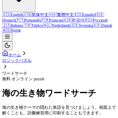
🇺🇸
English
🇨🇳
简体中文
🇭🇰
繁體中文
🇪🇸
Español
🇩🇪
Deutsch
🇵🇹
Português
🇫🇷
Français
🇰🇷
한국어
🇷🇺
Русский
🇮🇹
Italiano
🇹🇷
Türkçe
🇳🇱
Nederlands
🇸🇪
Svenska
🇩🇰
Dansk
🇳🇴
Norsk
ホーム
ロジックパズル
ワードサーチ
無料 オンライン puzzle
海の生き物ワードサーチ
海の生き物テーマの隠れた単語を見つけましょう。画面上で
解くことも、語彙練習用に印刷することもできます。