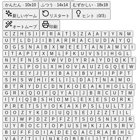
かんたん
·
10
x
10
ふつう
·
14
x
14
むずかしい
·
18
x
18
新しいゲーム
リスタート
ヒント（0/3）
オートムーブ
印刷
C
Z
H
S
I
F
R
A
T
S
Z
A
A
Y
Y
N
M
U
T
L
D
J
I
B
A
R
R
A
C
U
D
A
Y
Q
D
G
S
N
A
B
X
W
E
E
T
A
N
A
M
V
I
I
T
A
P
Y
X
M
L
F
K
U
V
S
I
H
G
L
N
Y
F
N
S
U
W
V
D
Y
R
A
Y
D
Q
K
T
A
Z
L
P
O
L
X
H
O
V
A
U
Z
G
Q
E
W
Y
E
E
Y
J
T
Y
B
A
Y
B
V
H
I
P
P
T
S
H
S
W
H
I
K
L
I
L
D
A
T
N
A
M
O
B
T
R
Y
D
C
D
N
K
O
E
A
K
H
O
L
G
G
R
X
Q
O
F
Q
Y
A
I
J
B
R
C
U
T
M
I
Y
I
Q
B
S
H
O
M
L
E
X
E
S
O
R
K
P
R
E
T
S
Y
O
K
A
X
P
S
L
U
L
T
J
O
O
Z
Y
K
D
I
U
Q
S
E
J
Z
Z
T
I
L
E
J
W
P
D
Z
P
F
Z
T
S
O
S
N
X
J
R
U
Y
R
O
C
T
O
P
U
S
H
K
J
A
S
R
V
B
U
F
F
O
I
A
D
E
Q
A
C
R
A
B
H
L
V
A
Z
T
L
I
N
K
Q
B
R
L
J
T
F
O
Z