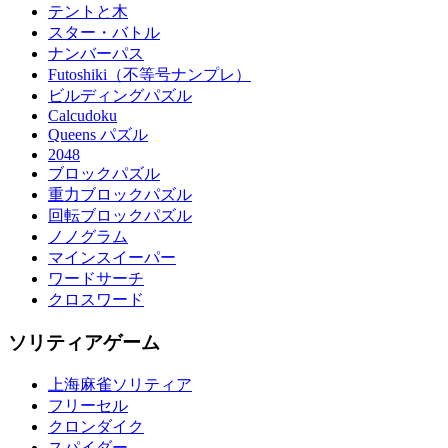
テントと木
スター・バトル
ナンバーパス
Futoshiki（不等号ナンプレ）
ビルディングパズル
Calcudoku
Queens パズル
2048
ブロックパズル
重力ブロックパズル
回転ブロックパズル
ノノグラム
マインスイーパー
ワードサーチ
クロスワード
ソリティアゲーム
上海麻雀ソリティア
フリーセル
クロンダイク
スパイダー