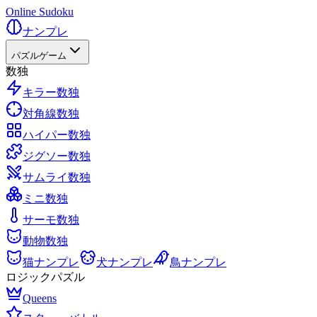
Online Sudoku
ナンプレ
パズルゲーム
数独
キラー数独
対角線数独
ハイパー数独
ジグソー数独
サムライ数独
ミニ数独
サーモ数独
動物数独
猫ナンプレ
犬ナンプレ
鳥ナンプレ
ロジックパズル
Queens