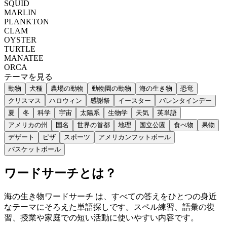
SQUID
MARLIN
PLANKTON
CLAM
OYSTER
TURTLE
MANATEE
ORCA
テーマを見る
動物
犬種
農場の動物
動物園の動物
海の生き物
恐竜
クリスマス
ハロウィン
感謝祭
イースター
バレンタインデー
夏
冬
科学
宇宙
太陽系
生物学
天気
英単語
アメリカの州
国名
世界の首都
地理
国立公園
食べ物
果物
デザート
ピザ
スポーツ
アメリカンフットボール
バスケットボール
ワードサーチとは？
海の生き物ワードサーチ は、すべての答えをひとつの身近
なテーマにそろえた単語探しです。スペル練習、語彙の復
習、授業や家庭での短い活動に使いやすい内容です。