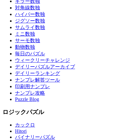
キラー数独
対角線数独
ハイパー数独
ジグソー数独
サムライ数独
ミニ数独
サーモ数独
動物数独
毎日のパズル
ウィークリーチャレンジ
デイリーパズルアーカイブ
デイリーランキング
ナンプレ解答ツール
印刷用ナンプレ
ナンプレ攻略
Puzzle Blog
ロジックパズル
カックロ
Hitori
バイナリーパズル