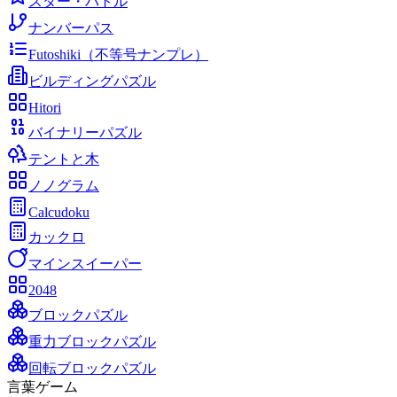
スター・バトル
ナンバーパス
Futoshiki（不等号ナンプレ）
ビルディングパズル
Hitori
バイナリーパズル
テントと木
ノノグラム
Calcudoku
カックロ
マインスイーパー
2048
ブロックパズル
重力ブロックパズル
回転ブロックパズル
言葉ゲーム