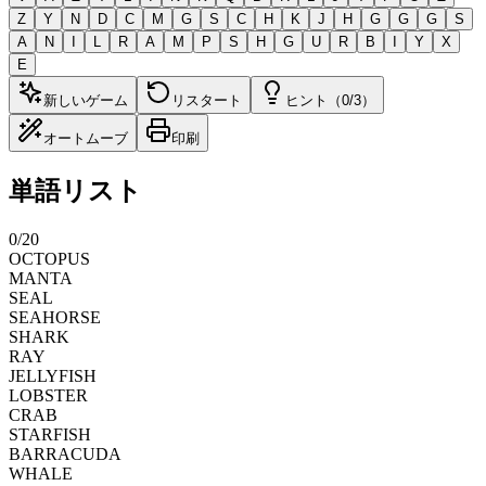
Z
Y
N
D
C
M
G
S
C
H
K
J
H
G
G
G
S
A
N
I
L
R
A
M
P
S
H
G
U
R
B
I
Y
X
E
新しいゲーム
リスタート
ヒント（0/3）
オートムーブ
印刷
単語リスト
0
/
20
OCTOPUS
MANTA
SEAL
SEAHORSE
SHARK
RAY
JELLYFISH
LOBSTER
CRAB
STARFISH
BARRACUDA
WHALE