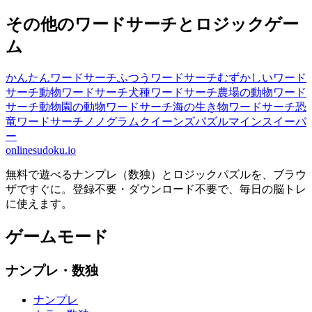
その他のワードサーチとロジックゲー
ム
かんたんワードサーチ
ふつうワードサーチ
むずかしいワード
サーチ
動物ワードサーチ
犬種ワードサーチ
農場の動物ワード
サーチ
動物園の動物ワードサーチ
海の生き物ワードサーチ
恐
竜ワードサーチ
ノノグラム
クイーンズパズル
マインスイーパ
ー
onlinesudoku.io
無料で遊べるナンプレ（数独）とロジックパズルを、ブラウ
ザですぐに。登録不要・ダウンロード不要で、毎日の脳トレ
に使えます。
ゲームモード
ナンプレ・数独
ナンプレ