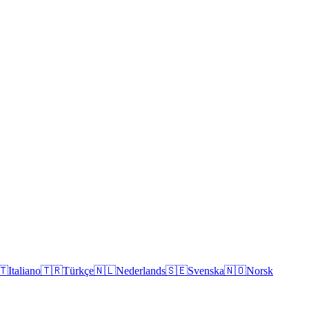
🇹
Italiano
🇹🇷
Türkçe
🇳🇱
Nederlands
🇸🇪
Svenska
🇳🇴
Norsk