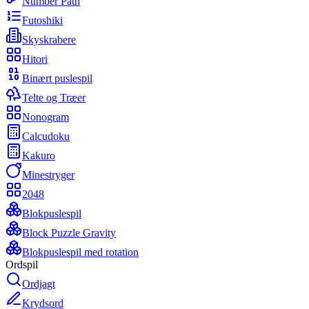
Number Path
Futoshiki
Skyskrabere
Hitori
Binært puslespil
Telte og Træer
Nonogram
Calcudoku
Kakuro
Minestryger
2048
Blokpuslespil
Block Puzzle Gravity
Blokpuslespil med rotation
Ordspil
Ordjagt
Krydsord