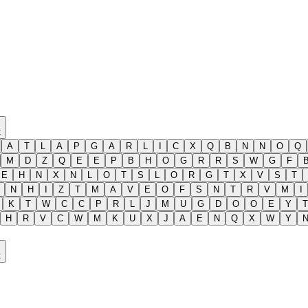
t
A
T
L
A
P
G
A
R
L
I
C
X
Q
B
N
N
O
Q
M
D
Z
Q
E
E
P
B
H
O
G
R
R
S
W
G
F
E
H
N
X
N
L
O
T
S
L
O
R
G
T
X
V
S
T
N
H
I
Z
T
M
A
V
E
O
F
S
N
T
R
V
M
I
K
T
W
C
C
P
R
L
J
M
U
G
D
O
O
E
Y
T
H
R
V
C
W
M
K
U
X
J
A
E
N
Q
X
W
Y
t