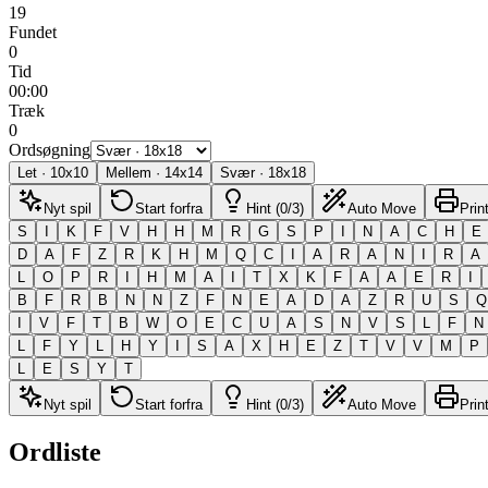
19
Fundet
0
Tid
00:00
Træk
0
Ordsøgning
Let
·
10
x
10
Mellem
·
14
x
14
Svær
·
18
x
18
Nyt spil
Start forfra
Hint (0/3)
Auto Move
Prin
S
I
K
F
V
H
H
M
R
G
S
P
I
N
A
C
H
E
D
A
F
Z
R
K
H
M
Q
C
I
A
R
A
N
I
R
A
L
O
P
R
I
H
M
A
I
T
X
K
F
A
A
E
R
I
B
F
R
B
N
N
Z
F
N
E
A
D
A
Z
R
U
S
Q
I
V
F
T
B
W
O
E
C
U
A
S
N
V
S
L
F
N
L
F
Y
L
H
Y
I
S
A
X
H
E
Z
T
V
V
M
P
L
E
S
Y
T
Nyt spil
Start forfra
Hint (0/3)
Auto Move
Prin
Ordliste