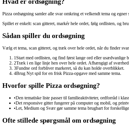
Hvad er ordsøgning?
Pizza ordsøgning samler alle svar omkring et velkendt tema og egner sig
Spillet er enkelt: scan gitteret, markér hele ordet, følg ordlisten, og b
Sådan spiller du ordsøgning
Vælg et tema, scan gitteret, og træk over hele ordet, når du finder svar
1
Start med ordlisten, og find først lange ord eller usædvanlige 
2
Træk i en lige linje hen over hele ordet. Afhængigt af sværhed
3
Fundne ord forbliver markeret, så du kan holde overblikket.
4
Brug Nyt spil for en frisk Pizza-opgave med samme tema.
Hvorfor spille Pizza ordsøgning?
•
Den tematiske liste passer til familieaktiviteter, ordforråd i kl
•
Det responsive gitter fungerer på computer og mobil, og printve
•
Let, Medium og Svær gør samme tema brugbart for forskellige 
Ofte stillede spørgsmål om ordsøgning