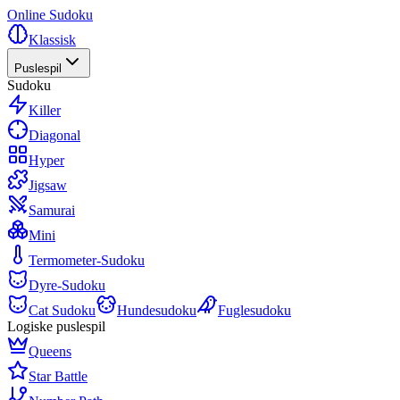
Online Sudoku
Klassisk
Puslespil
Sudoku
Killer
Diagonal
Hyper
Jigsaw
Samurai
Mini
Termometer-Sudoku
Dyre-Sudoku
Cat Sudoku
Hundesudoku
Fuglesudoku
Logiske puslespil
Queens
Star Battle