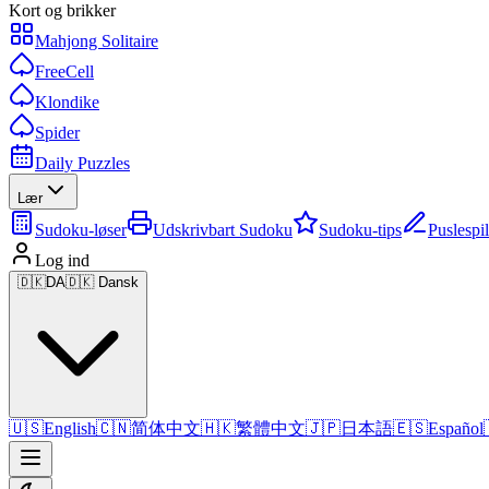
Kort og brikker
Mahjong Solitaire
FreeCell
Klondike
Spider
Daily Puzzles
Lær
Sudoku-løser
Udskrivbart Sudoku
Sudoku-tips
Puslespi
Log ind
🇩🇰
DA
🇩🇰 Dansk
🇺🇸
English
🇨🇳
简体中文
🇭🇰
繁體中文
🇯🇵
日本語
🇪🇸
Español