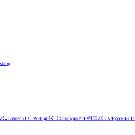
lsblog
🇩🇪
Deutsch
🇵🇹
Português
🇫🇷
Français
🇰🇷
한국어
🇷🇺
Русский
🇮