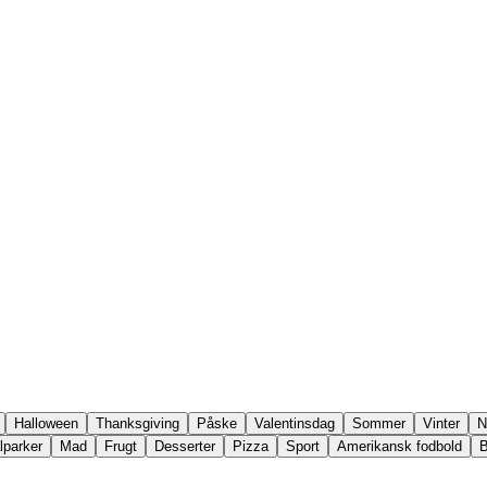
Halloween
Thanksgiving
Påske
Valentinsdag
Sommer
Vinter
N
lparker
Mad
Frugt
Desserter
Pizza
Sport
Amerikansk fodbold
B