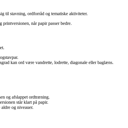
 til stavning, ordforråd og tematiske aktiviteter.
rug printversionen, når papir passer bedre.
et.
bogstavpar.
sgrad kan ord være vandrette, lodrette, diagonale eller baglæns.
assen og afslappet ordtræning.
rsionen står klart på papir.
aldre og niveauer.