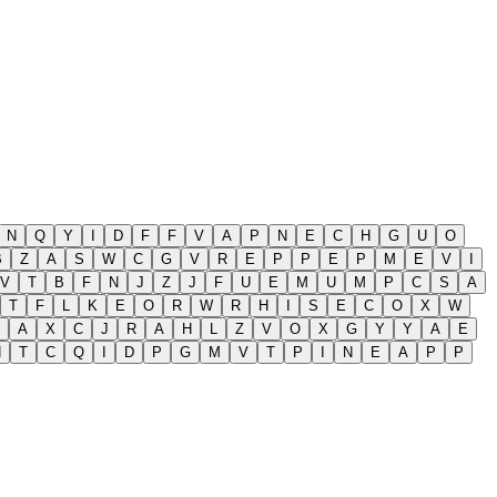
N
Q
Y
I
D
F
F
V
A
P
N
E
C
H
G
U
O
B
Z
A
S
W
C
G
V
R
E
P
P
E
P
M
E
V
I
V
T
B
F
N
J
Z
J
F
U
E
M
U
M
P
C
S
A
T
F
L
K
E
O
R
W
R
H
I
S
E
C
O
X
W
A
X
C
J
R
A
H
L
Z
V
O
X
G
Y
Y
A
E
N
T
C
Q
I
D
P
G
M
V
T
P
I
N
E
A
P
P