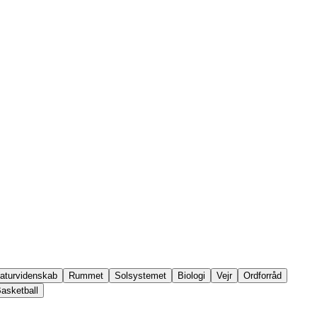
aturvidenskab
Rummet
Solsystemet
Biologi
Vejr
Ordforråd
asketball