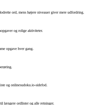
 lodrette ord, mens højere niveauer giver mere udfordring.
opgaver og rolige aktiviteter.
samme opgave hver gang.
berøring.
dliste og onlinesudoku.io-sidefod.
l længere ordlister og alle retninger.