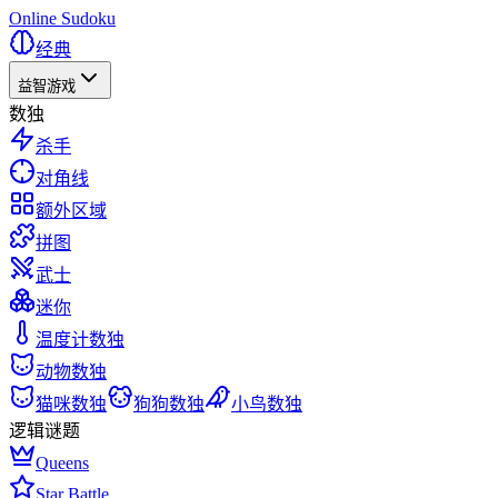
Online Sudoku
经典
益智游戏
数独
杀手
对角线
额外区域
拼图
武士
迷你
温度计数独
动物数独
猫咪数独
狗狗数独
小鸟数独
逻辑谜题
Queens
Star Battle