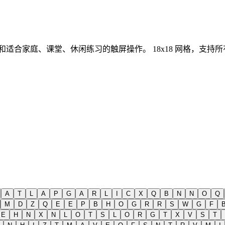
示和适合家庭、课堂、休闲练习的触屏操作。
18x18 网格，支
A
T
L
A
P
G
A
R
L
I
C
X
Q
B
N
N
O
Q
M
D
Z
Q
E
E
P
B
H
O
G
R
R
S
W
G
F
E
H
N
X
N
L
O
T
S
L
O
R
G
T
X
V
S
T