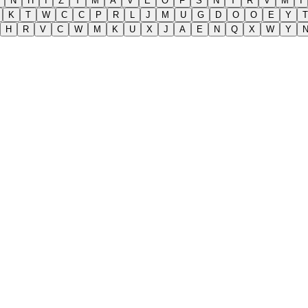
N
H
I
Z
T
M
A
V
E
O
F
S
N
T
R
V
M
I
K
T
W
C
C
P
R
L
J
M
U
G
D
O
O
E
Y
T
H
R
V
C
W
M
K
U
X
J
A
E
N
Q
X
W
Y