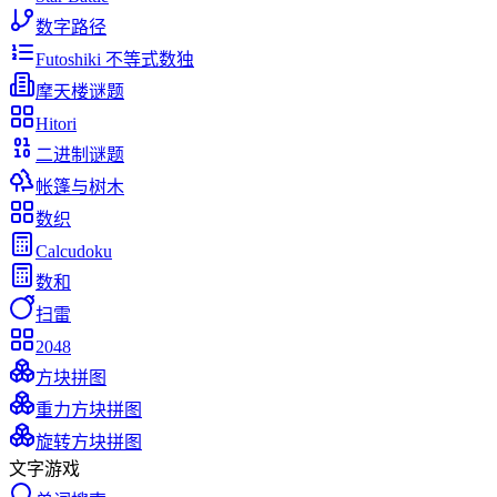
数字路径
Futoshiki 不等式数独
摩天楼谜题
Hitori
二进制谜题
帐篷与树木
数织
Calcudoku
数和
扫雷
2048
方块拼图
重力方块拼图
旋转方块拼图
文字游戏