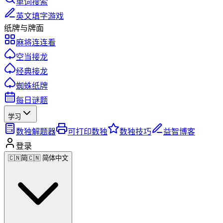
单词搜索
英文填字游戏
纸牌与牌面
麻将连连看
空当接龙
经典接龙
蜘蛛纸牌
每日谜题
学习
数独解题器
可打印数独
数独技巧
益智博客
登录
🇨🇳
简
🇨🇳 简体中文