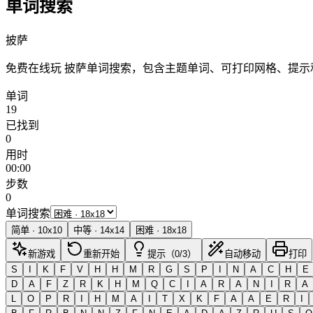
单词搜索
披萨
免费在线玩 披萨单词搜索，包含主题单词、可打印网格、提
单词
19
已找到
0
用时
00:00
步数
0
单词搜索
简单
·
10
x
10
中等
·
14
x
14
困难
·
18
x
18
新游戏
重新开始
提示（0/3）
自动移动
打印
S
I
K
F
V
H
H
M
R
G
S
P
I
N
A
C
H
E
D
A
F
Z
R
K
H
M
Q
C
I
A
R
A
N
I
R
A
L
O
P
R
I
H
M
A
I
T
X
K
F
A
A
E
R
I