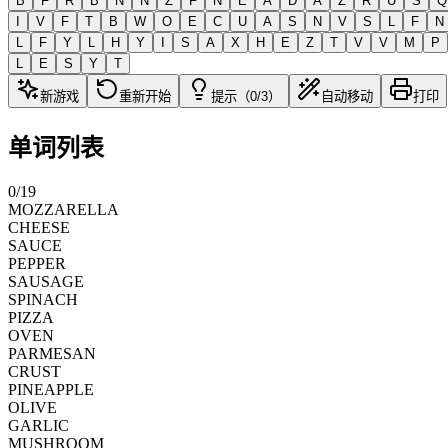
B
F
R
B
N
N
Z
F
N
E
A
D
A
Z
R
U
S
Q
I
V
F
T
B
W
O
E
C
U
A
S
N
V
S
L
F
N
L
F
Y
L
H
Y
I
S
A
X
H
E
Z
T
V
V
M
P
L
E
S
Y
T
新游戏
重新开始
提示（0/3）
自动移动
打印
单词列表
0
/
19
MOZZARELLA
CHEESE
SAUCE
PEPPER
SAUSAGE
SPINACH
PIZZA
OVEN
PARMESAN
CRUST
PINEAPPLE
OLIVE
GARLIC
MUSHROOM