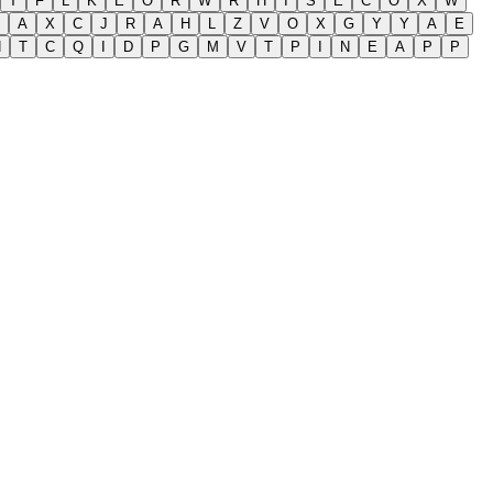
T
F
L
K
E
O
R
W
R
H
I
S
E
C
O
X
W
A
X
C
J
R
A
H
L
Z
V
O
X
G
Y
Y
A
E
N
T
C
Q
I
D
P
G
M
V
T
P
I
N
E
A
P
P