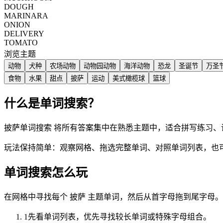
DOUGH
MARINARA
ONION
DELIVERY
TOMATO
浏览主题
动物
犬种
农场动物
动物园动物
海洋动物
恐龙
圣诞节
万圣
食物
水果
甜点
披萨
运动
美式橄榄球
篮球
什么是单词搜索？
披萨单词搜索 将所有答案集中在熟悉主题中，适合拼写练习、
玩法保持简单：观察网格、拖选完整单词、对照单词列表，也
单词搜索怎么玩
在网格中寻找每个 披萨 主题单词，然后从首字母拖到尾字母。
1
先看单词列表，优先寻找较长单词或特殊字母组合。