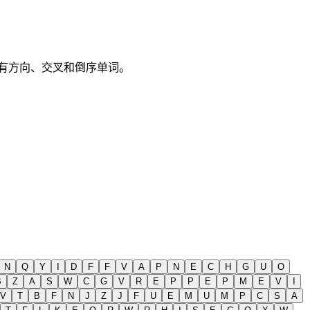
持所有方向、交叉和倒序单词。
N
Q
Y
I
D
F
F
V
A
P
N
E
C
H
G
U
O
B
Z
A
S
W
C
G
V
R
E
P
P
E
P
M
E
V
I
V
T
B
F
N
J
Z
J
F
U
E
M
U
M
P
C
S
A