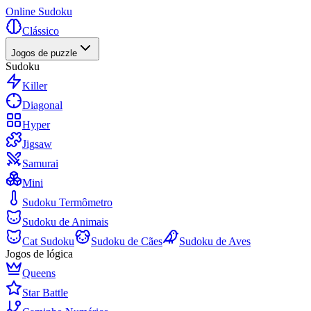
Online Sudoku
Clássico
Jogos de puzzle
Sudoku
Killer
Diagonal
Hyper
Jigsaw
Samurai
Mini
Sudoku Termômetro
Sudoku de Animais
Cat Sudoku
Sudoku de Cães
Sudoku de Aves
Jogos de lógica
Queens
Star Battle