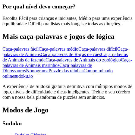
Por qual nível devo começar?
Escolha Fácil para crianças e iniciantes, Médio para uma experiência
equilibrada e Difícil para listas mais longas e todas as direções.
Mais caça-palavras e jogos de lógica
Caça-palavras fácil
Caça-palavras médio
Caça-palavras difícil
Caça-
palavras de Animais
Caça-palavras de Raças de cães
Caça-palavras
de Animais da fazenda
Caça-palavras de Animais do zoológico
Caça-
palavras de Animais marinhos
Caça-palavras de
Dinossauros
Nonograma
Puzzle das rainhas
Campo minado
onlinesudoku.io
A experiência de Sudoku gratuita definitiva com múltiplos modos de
jogo, níveis de dificuldade e dicas inteligentes. Treine o seu cérebro
com a nossa bela plataforma de puzzles sem anúncios.
Modos de Jogo
Sudoku