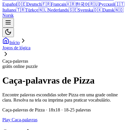
Español
🇩🇪
Deutsch
🇫🇷
Français
🇰🇷
한국어
🇷🇺
Русский
🇮🇹
Italiano
🇹🇷
Türkçe
🇳🇱
Nederlands
🇸🇪
Svenska
🇩🇰
Dansk
🇳🇴
Norsk
Início
Jogos de lógica
Caça-palavras
grátis online puzzle
Caça-palavras de Pizza
Encontre palavras escondidas sobre Pizza em uma grade online
clara. Resolva na tela ou imprima para praticar vocabulário.
Caça-palavras de Pizza · 18x18 · 18-25 palavras
Play Caça-palavras