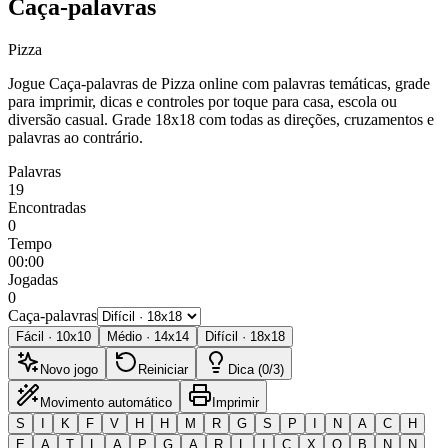
Caça-palavras
Pizza
Jogue Caça-palavras de Pizza online com palavras temáticas, grade
para imprimir, dicas e controles por toque para casa, escola ou
diversão casual.
Grade 18x18 com todas as direções, cruzamentos e
palavras ao contrário.
Palavras
19
Encontradas
0
Tempo
00:00
Jogadas
0
Caça-palavras
Fácil
·
10
x
10
Médio
·
14
x
14
Difícil
·
18
x
18
Novo jogo
Reiniciar
Dica (0/3)
Movimento automático
Imprimir
S
I
K
F
V
H
H
M
R
G
S
P
I
N
A
C
H
E
A
T
L
A
P
G
A
R
L
I
C
X
Q
B
N
N