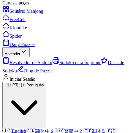
Cartas e peças
Solitário Mahjong
FreeCell
Klondike
Spider
Daily Puzzles
Aprender
Resolvedor de Sudoku
Sudoku para Imprimir
Dicas de
Sudoku
Blog de Puzzle
Iniciar Sessão
🇵🇹
PT
🇵🇹 Português
🇺🇸
English
🇨🇳
简体中文
🇭🇰
繁體中文
🇯🇵
日本語
🇪🇸