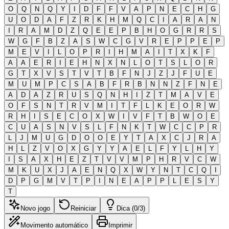
O
Q
N
Q
Y
I
D
F
F
V
A
P
N
E
C
H
G
U
O
D
A
F
Z
R
K
H
M
Q
C
I
A
R
A
N
I
R
A
M
D
Z
Q
E
E
P
B
H
O
G
R
R
S
W
G
F
B
Z
A
S
W
C
G
V
R
E
P
P
E
P
M
E
V
I
L
O
P
R
I
H
M
A
I
T
X
K
F
A
A
E
R
I
E
H
N
X
N
L
O
T
S
L
O
R
G
T
X
V
S
T
V
T
B
F
N
J
Z
J
F
U
E
M
U
M
P
C
S
A
B
F
R
B
N
N
Z
F
N
E
A
D
A
Z
R
U
S
Q
N
H
I
Z
T
M
A
V
E
O
F
S
N
T
R
V
M
I
T
F
L
K
E
O
R
W
R
H
I
S
E
C
O
X
W
I
V
F
T
B
W
O
E
C
U
A
S
N
V
S
L
F
N
K
T
W
C
C
P
R
L
J
M
U
G
D
O
O
E
Y
T
A
X
C
J
R
A
H
L
Z
V
O
X
G
Y
Y
A
E
L
F
Y
L
H
Y
I
S
A
X
H
E
Z
T
V
V
M
P
H
R
V
C
W
M
K
U
X
J
A
E
N
Q
X
W
Y
N
T
C
Q
I
D
P
G
M
V
T
P
I
N
E
A
P
P
L
E
S
Y
T
Novo jogo
Reiniciar
Dica (0/3)
Movimento automático
Imprimir