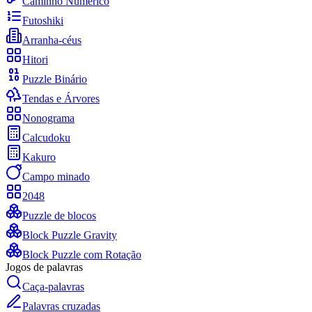
Caminho Numérico
Futoshiki
Arranha-céus
Hitori
Puzzle Binário
Tendas e Árvores
Nonograma
Calcudoku
Kakuro
Campo minado
2048
Puzzle de blocos
Block Puzzle Gravity
Block Puzzle com Rotação
Jogos de palavras
Caça-palavras
Palavras cruzadas