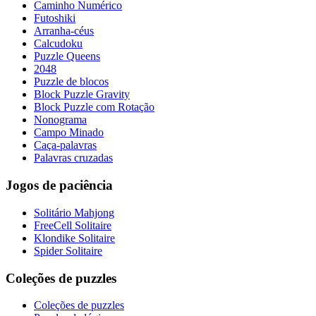
Caminho Numérico
Futoshiki
Arranha-céus
Calcudoku
Puzzle Queens
2048
Puzzle de blocos
Block Puzzle Gravity
Block Puzzle com Rotação
Nonograma
Campo Minado
Caça-palavras
Palavras cruzadas
Jogos de paciência
Solitário Mahjong
FreeCell Solitaire
Klondike Solitaire
Spider Solitaire
Coleções de puzzles
Coleções de puzzles