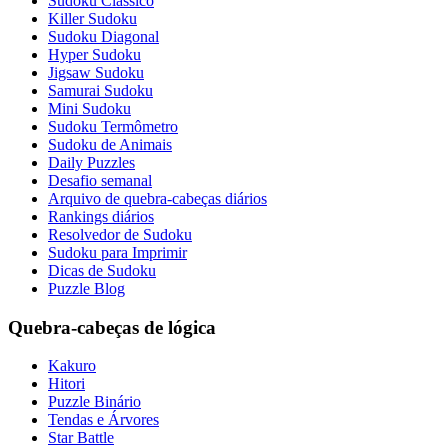
Sudoku Clássico
Killer Sudoku
Sudoku Diagonal
Hyper Sudoku
Jigsaw Sudoku
Samurai Sudoku
Mini Sudoku
Sudoku Termômetro
Sudoku de Animais
Daily Puzzles
Desafio semanal
Arquivo de quebra-cabeças diários
Rankings diários
Resolvedor de Sudoku
Sudoku para Imprimir
Dicas de Sudoku
Puzzle Blog
Quebra-cabeças de lógica
Kakuro
Hitori
Puzzle Binário
Tendas e Árvores
Star Battle