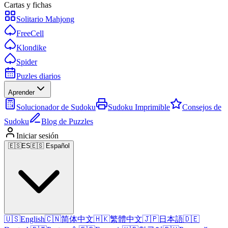
Cartas y fichas
Solitario Mahjong
FreeCell
Klondike
Spider
Puzles diarios
Aprender
Solucionador de Sudoku
Sudoku Imprimible
Consejos de
Sudoku
Blog de Puzzles
Iniciar sesión
🇪🇸
ES
🇪🇸 Español
🇺🇸
English
🇨🇳
简体中文
🇭🇰
繁體中文
🇯🇵
日本語
🇩🇪