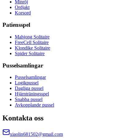
Minröj
Ordjakt
Korsord
Patiensspel
Mahjong Solitaire
FreeCell Solitaire
Klondike Solitaire
Spider Solitaire
Pusselsamlingar
Pusselsamlingar
Logikpussel
Dagliga pussel
Hjärnträningsspel
Snabba pussel
Avkopplande pussel
Kontakta oss
xiaolin681502@gmail.com