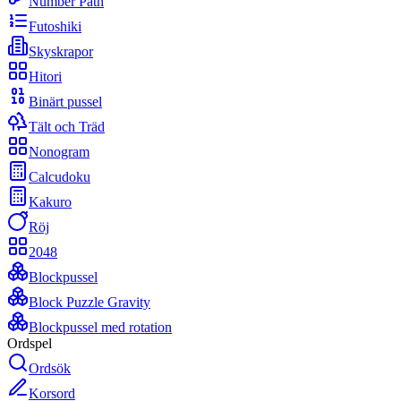
Number Path
Futoshiki
Skyskrapor
Hitori
Binärt pussel
Tält och Träd
Nonogram
Calcudoku
Kakuro
Röj
2048
Blockpussel
Block Puzzle Gravity
Blockpussel med rotation
Ordspel
Ordsök
Korsord