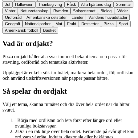
Jul
Halloween
Thanksgiving
Påsk
Alla hjärtans dag
Sommar
Vinter
Naturvetenskap
Rymden
Solsystemet
Biologi
Väder
Ordförråd
Amerikanska delstater
Länder
Världens huvudstäder
Geografi
Nationalparker
Mat
Frukt
Desserter
Pizza
Sport
Amerikansk fotboll
Basket
Vad är ordjakt?
Pizza ordjakt håller alla svar inom ett bekant tema och passar för
stavning, ordförråd och tematiska aktiviteter.
Upplägget är enkelt: sök i rutnätet, markera hela ordet, följ ordlistan
och använd utskriftsversionen när papper passar bättre.
Så spelar du ordjakt
Välj ett tema, skanna rutnätet och dra över hela ordet när du hittar
svaret.
1
Börja med ordlistan och leta först efter längre ord eller
ovanliga bokstavspar.
2
Dra i en rak linje över hela ordet. Beroende på svårighet kan
ord vara vågräta, lodräta, diagonala eller baklänges.