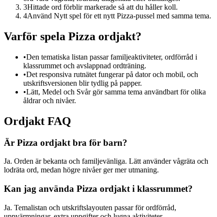
3
Hittade ord förblir markerade så att du håller koll.
4
Använd Nytt spel för ett nytt Pizza-pussel med samma tema.
Varför spela Pizza ordjakt?
•
Den tematiska listan passar familjeaktiviteter, ordförråd i
klassrummet och avslappnad ordträning.
•
Det responsiva rutnätet fungerar på dator och mobil, och
utskriftsversionen blir tydlig på papper.
•
Lätt, Medel och Svår gör samma tema användbart för olika
åldrar och nivåer.
Ordjakt FAQ
Är Pizza ordjakt bra för barn?
Ja. Orden är bekanta och familjevänliga. Lätt använder vågräta och
lodräta ord, medan högre nivåer ger mer utmaning.
Kan jag använda Pizza ordjakt i klassrummet?
Ja. Temalistan och utskriftslayouten passar för ordförråd,
uppvärmningar, extra uppgifter och lugna aktiviteter.