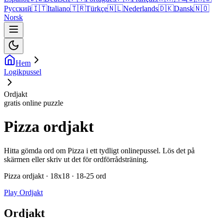
Русский
🇮🇹
Italiano
🇹🇷
Türkçe
🇳🇱
Nederlands
🇩🇰
Dansk
🇳🇴
Norsk
Hem
Logikpussel
Ordjakt
gratis online puzzle
Pizza ordjakt
Hitta gömda ord om Pizza i ett tydligt onlinepussel. Lös det på
skärmen eller skriv ut det för ordförrådsträning.
Pizza ordjakt · 18x18 · 18-25 ord
Play Ordjakt
Ordjakt