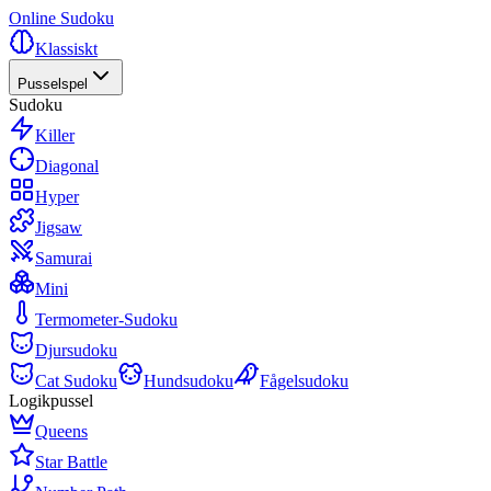
Online Sudoku
Klassiskt
Pusselspel
Sudoku
Killer
Diagonal
Hyper
Jigsaw
Samurai
Mini
Termometer-Sudoku
Djursudoku
Cat Sudoku
Hundsudoku
Fågelsudoku
Logikpussel
Queens
Star Battle