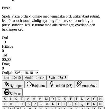
Pizza
Spela Pizza ordjakt online med tematiska ord, utskrivbart rutnät,
ledtrådar och touchvänlig styrning för hem, skola och lugna
pusselstunder.
18x18 rutnät med alla riktningar, överlapp och
baklänges ord.
Ord
19
Hittade
0
Tid
00:00
Drag
0
Ordjakt
Lätt
·
10
x
10
Medel
·
14
x
14
Svår
·
18
x
18
Nytt spel
Börja om
Ledtråd (0/3)
Auto Move
Skriv ut
S
I
K
F
V
H
H
M
R
G
S
P
I
N
A
C
H
E
A
T
L
A
P
G
A
R
L
I
C
X
Q
B
N
N