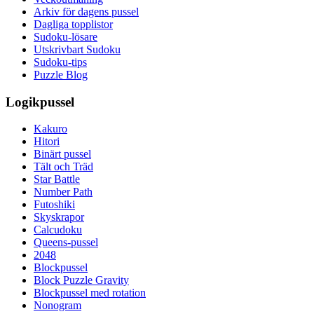
Arkiv för dagens pussel
Dagliga topplistor
Sudoku-lösare
Utskrivbart Sudoku
Sudoku-tips
Puzzle Blog
Logikpussel
Kakuro
Hitori
Binärt pussel
Tält och Träd
Star Battle
Number Path
Futoshiki
Skyskrapor
Calcudoku
Queens-pussel
2048
Blockpussel
Block Puzzle Gravity
Blockpussel med rotation
Nonogram