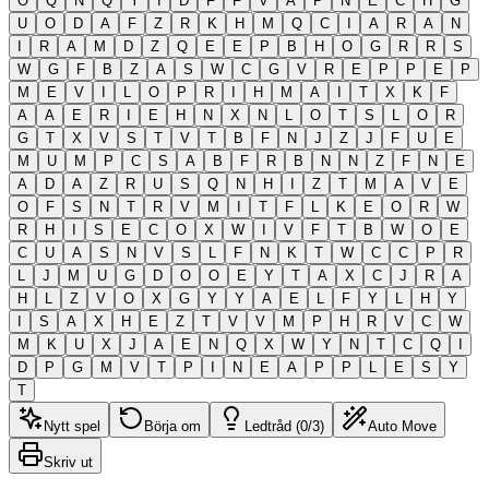
O
Q
N
Q
Y
I
D
F
F
V
A
P
N
E
C
H
G
U
O
D
A
F
Z
R
K
H
M
Q
C
I
A
R
A
N
I
R
A
M
D
Z
Q
E
E
P
B
H
O
G
R
R
S
W
G
F
B
Z
A
S
W
C
G
V
R
E
P
P
E
P
M
E
V
I
L
O
P
R
I
H
M
A
I
T
X
K
F
A
A
E
R
I
E
H
N
X
N
L
O
T
S
L
O
R
G
T
X
V
S
T
V
T
B
F
N
J
Z
J
F
U
E
M
U
M
P
C
S
A
B
F
R
B
N
N
Z
F
N
E
A
D
A
Z
R
U
S
Q
N
H
I
Z
T
M
A
V
E
O
F
S
N
T
R
V
M
I
T
F
L
K
E
O
R
W
R
H
I
S
E
C
O
X
W
I
V
F
T
B
W
O
E
C
U
A
S
N
V
S
L
F
N
K
T
W
C
C
P
R
L
J
M
U
G
D
O
O
E
Y
T
A
X
C
J
R
A
H
L
Z
V
O
X
G
Y
Y
A
E
L
F
Y
L
H
Y
I
S
A
X
H
E
Z
T
V
V
M
P
H
R
V
C
W
M
K
U
X
J
A
E
N
Q
X
W
Y
N
T
C
Q
I
D
P
G
M
V
T
P
I
N
E
A
P
P
L
E
S
Y
T
Nytt spel
Börja om
Ledtråd (0/3)
Auto Move
Skriv ut