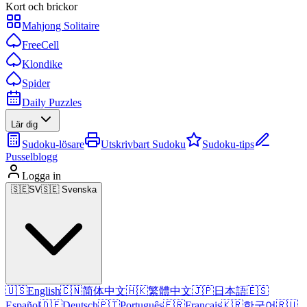
Kort och brickor
Mahjong Solitaire
FreeCell
Klondike
Spider
Daily Puzzles
Lär dig
Sudoku-lösare
Utskrivbart Sudoku
Sudoku-tips
Pusselblogg
Logga in
🇸🇪
SV
🇸🇪 Svenska
🇺🇸
English
🇨🇳
简体中文
🇭🇰
繁體中文
🇯🇵
日本語
🇪🇸
Español
🇩🇪
Deutsch
🇵🇹
Português
🇫🇷
Français
🇰🇷
한국어
🇷🇺