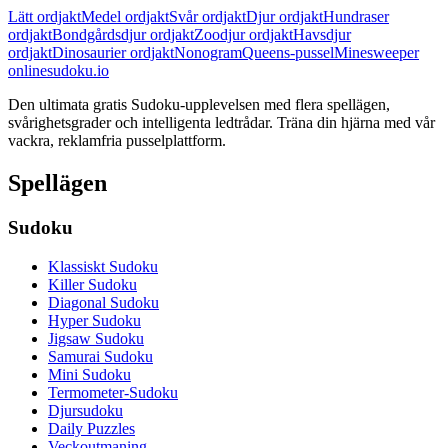
Lätt ordjakt
Medel ordjakt
Svår ordjakt
Djur ordjakt
Hundraser
ordjakt
Bondgårdsdjur ordjakt
Zoodjur ordjakt
Havsdjur
ordjakt
Dinosaurier ordjakt
Nonogram
Queens-pussel
Minesweeper
onlinesudoku.io
Den ultimata gratis Sudoku-upplevelsen med flera spellägen,
svårighetsgrader och intelligenta ledtrådar. Träna din hjärna med vår
vackra, reklamfria pusselplattform.
Spellägen
Sudoku
Klassiskt Sudoku
Killer Sudoku
Diagonal Sudoku
Hyper Sudoku
Jigsaw Sudoku
Samurai Sudoku
Mini Sudoku
Termometer-Sudoku
Djursudoku
Daily Puzzles
Veckoutmaning