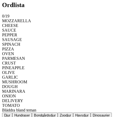
Ordlista
0
/
19
MOZZARELLA
CHEESE
SAUCE
PEPPER
SAUSAGE
SPINACH
PIZZA
OVEN
PARMESAN
CRUST
PINEAPPLE
OLIVE
GARLIC
MUSHROOM
DOUGH
MARINARA
ONION
DELIVERY
TOMATO
Bläddra bland teman
Djur
Hundraser
Bondgårdsdjur
Zoodjur
Havsdjur
Dinosaurier