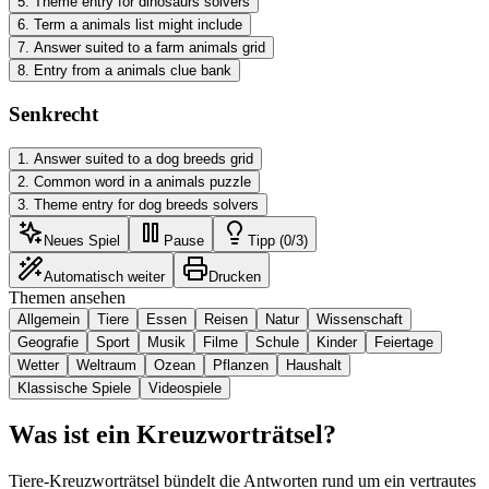
5
.
Theme entry for dinosaurs solvers
6
.
Term a animals list might include
7
.
Answer suited to a farm animals grid
8
.
Entry from a animals clue bank
Senkrecht
1
.
Answer suited to a dog breeds grid
2
.
Common word in a animals puzzle
3
.
Theme entry for dog breeds solvers
Neues Spiel
Pause
Tipp (0/3)
Automatisch weiter
Drucken
Themen ansehen
Allgemein
Tiere
Essen
Reisen
Natur
Wissenschaft
Geografie
Sport
Musik
Filme
Schule
Kinder
Feiertage
Wetter
Weltraum
Ozean
Pflanzen
Haushalt
Klassische Spiele
Videospiele
Was ist ein Kreuzworträtsel?
Tiere-Kreuzworträtsel bündelt die Antworten rund um ein vertrautes