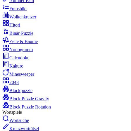
Number Path
Futoshiki
Wolkenkratzer
Hitori
Binär-Puzzle
Zelte & Bäume
Nonogramm
Calcudoku
Kakuro
Minesweeper
2048
Blockpuzzle
Block Puzzle Gravity
Block Puzzle Rotation
Wortspiele
Wortsuche
Kreuzworträtsel