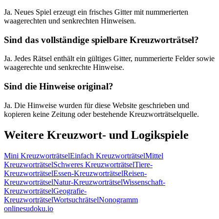
Ja. Neues Spiel erzeugt ein frisches Gitter mit nummerierten
waagerechten und senkrechten Hinweisen.
Sind das vollständige spielbare Kreuzworträtsel?
Ja. Jedes Rätsel enthält ein gültiges Gitter, nummerierte Felder sowie
waagerechte und senkrechte Hinweise.
Sind die Hinweise original?
Ja. Die Hinweise wurden für diese Website geschrieben und
kopieren keine Zeitung oder bestehende Kreuzworträtselquelle.
Weitere Kreuzwort- und Logikspiele
Mini Kreuzworträtsel
Einfach Kreuzworträtsel
Mittel
Kreuzworträtsel
Schweres Kreuzworträtsel
Tiere-
Kreuzworträtsel
Essen-Kreuzworträtsel
Reisen-
Kreuzworträtsel
Natur-Kreuzworträtsel
Wissenschaft-
Kreuzworträtsel
Geografie-
Kreuzworträtsel
Wortsuchrätsel
Nonogramm
onlinesudoku.io