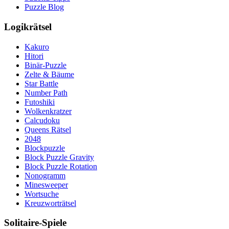
Puzzle Blog
Logikrätsel
Kakuro
Hitori
Binär-Puzzle
Zelte & Bäume
Star Battle
Number Path
Futoshiki
Wolkenkratzer
Calcudoku
Queens Rätsel
2048
Blockpuzzle
Block Puzzle Gravity
Block Puzzle Rotation
Nonogramm
Minesweeper
Wortsuche
Kreuzworträtsel
Solitaire-Spiele