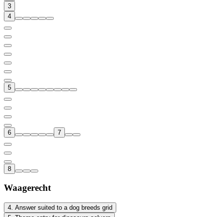
3
4
5
6
7
8
Waagerecht
4
.
Answer suited to a dog breeds grid