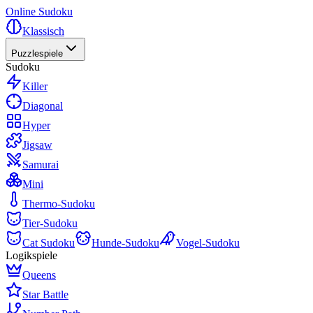
Online Sudoku
Klassisch
Puzzlespiele
Sudoku
Killer
Diagonal
Hyper
Jigsaw
Samurai
Mini
Thermo-Sudoku
Tier-Sudoku
Cat Sudoku
Hunde-Sudoku
Vogel-Sudoku
Logikspiele
Queens
Star Battle