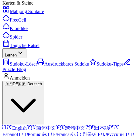
Karten & Steine
Mahjong Solitaire
FreeCell
Klondike
Spider
Tägliche Rätsel
Lernen
Sudoku-Löser
Ausdruckbares Sudoku
Sudoku-Tipps
Puzzle-Blog
Anmelden
🇩🇪
DE
🇩🇪 Deutsch
🇺🇸
English
🇨🇳
简体中文
🇭🇰
繁體中文
🇯🇵
日本語
🇪🇸
Español
🇵🇹
Português
🇫🇷
Français
🇰🇷
한국어
🇷🇺
Русский
🇮🇹