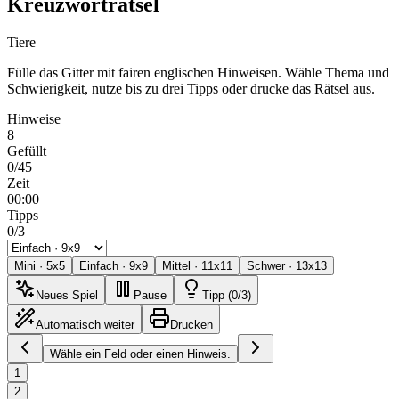
Kreuzworträtsel
Tiere
Fülle das Gitter mit fairen englischen Hinweisen. Wähle Thema und
Schwierigkeit, nutze bis zu drei Tipps oder drucke das Rätsel aus.
Hinweise
8
Gefüllt
0/45
Zeit
00:00
Tipps
0/3
Mini
·
5
x
5
Einfach
·
9
x
9
Mittel
·
11
x
11
Schwer
·
13
x
13
Neues Spiel
Pause
Tipp (0/3)
Automatisch weiter
Drucken
Wähle ein Feld oder einen Hinweis.
1
2