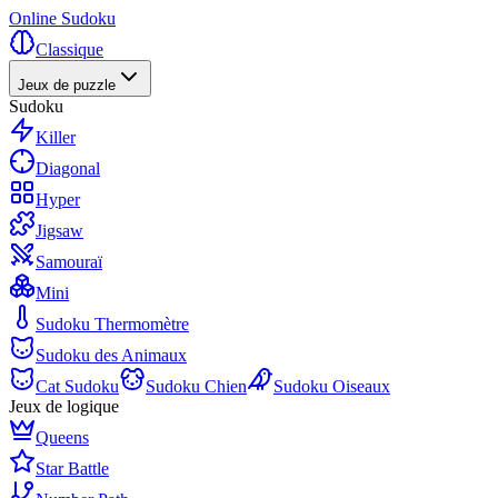
Online Sudoku
Classique
Jeux de puzzle
Sudoku
Killer
Diagonal
Hyper
Jigsaw
Samouraï
Mini
Sudoku Thermomètre
Sudoku des Animaux
Cat Sudoku
Sudoku Chien
Sudoku Oiseaux
Jeux de logique
Queens
Star Battle