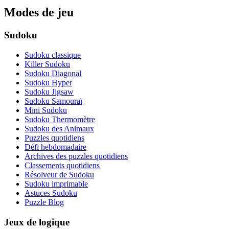
Modes de jeu
Sudoku
Sudoku classique
Killer Sudoku
Sudoku Diagonal
Sudoku Hyper
Sudoku Jigsaw
Sudoku Samouraï
Mini Sudoku
Sudoku Thermomètre
Sudoku des Animaux
Puzzles quotidiens
Défi hebdomadaire
Archives des puzzles quotidiens
Classements quotidiens
Résolveur de Sudoku
Sudoku imprimable
Astuces Sudoku
Puzzle Blog
Jeux de logique