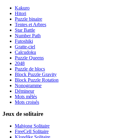
Kakuro
Hitori
Puzzle binaire
Tentes et Arbres
Star Battle
Number Path
Futoshiki
Gratte-ciel
Calcudoku
Puzzle Queens
2048
Puzzle de blocs
Block Puzzle Gravity
Block Puzzle Rotation
Nonogramme
Démineur
Mots mêlés
Mots croisés
Jeux de solitaire
Mahjong Solitaire
FreeCell Solitaire
Klondike Solitaire