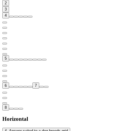
2
3
4
5
6
7
8
Horizontal
4
.
Answer suited to a dog breeds grid