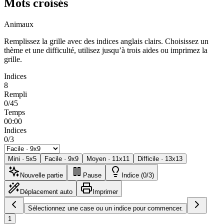
Mots croisés
Animaux
Remplissez la grille avec des indices anglais clairs. Choisissez un
thème et une difficulté, utilisez jusqu’à trois aides ou imprimez la
grille.
Indices
8
Rempli
0/45
Temps
00:00
Indices
0/3
Mini
·
5
x
5
Facile
·
9
x
9
Moyen
·
11
x
11
Difficile
·
13
x
13
Nouvelle partie
Pause
Indice (0/3)
Déplacement auto
Imprimer
Sélectionnez une case ou un indice pour commencer.
1