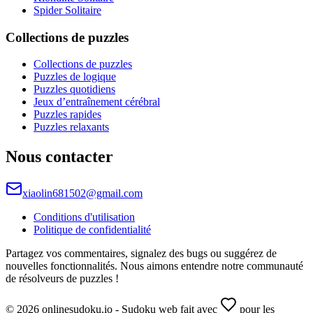
Spider Solitaire
Collections de puzzles
Collections de puzzles
Puzzles de logique
Puzzles quotidiens
Jeux d’entraînement cérébral
Puzzles rapides
Puzzles relaxants
Nous contacter
xiaolin681502@gmail.com
Conditions d'utilisation
Politique de confidentialité
Partagez vos commentaires, signalez des bugs ou suggérez de
nouvelles fonctionnalités. Nous aimons entendre notre communauté
de résolveurs de puzzles !
© 2026 onlinesudoku.io - Sudoku web fait avec
pour les