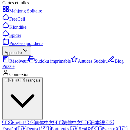
Cartes et tuiles
Mahjong Solitaire
FreeCell
Klondike
Spider
Puzzles quotidiens
Apprendre
Résolveur
Sudoku imprimable
Astuces Sudoku
Blog
Puzzle
Connexion
🇫🇷
FR
🇫🇷 Français
🇺🇸
English
🇨🇳
简体中文
🇭🇰
繁體中文
🇯🇵
日本語
🇪🇸
Español
🇩🇪
Deutsch
🇵🇹
Português
🇰🇷
한국어
🇷🇺
Русский
🇮🇹