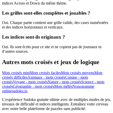
indices Across et Down du même thème.
Les grilles sont-elles complètes et jouables ?
Oui. Chaque partie contient une grille valide, des cases numérotées
et des indices horizontaux et verticaux.
Les indices sont-ils originaux ?
Oui. Ils sont écrits pour ce site et ne copient pas de journaux ni
d’autres sources.
Autres mots croisés et jeux de logique
Mots croisés mini
Mots croisés faciles
Mots croisés moyens
Mots
croisés difficiles
Animaux - mots croisés
Cuisine - mots
croisés
Voyage - mots croisés
Nature - mots croisés
Science - mots
croisés
Géographie - mots croisés
Mots mêlés
Nonogramme
onlinesudoku.io
L'expérience Sudoku gratuite ultime avec de multiples modes de jeu,
niveaux de difficulté et indices intelligents. Entraînez votre cerveau
avec notre belle plateforme de puzzles sans publicité.