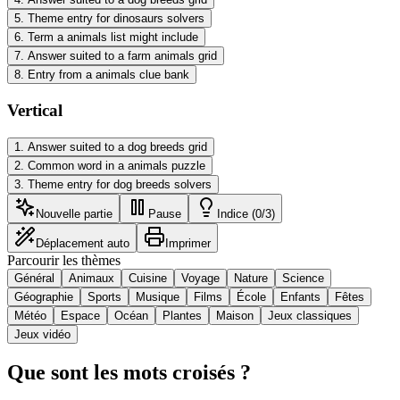
5
.
Theme entry for dinosaurs solvers
6
.
Term a animals list might include
7
.
Answer suited to a farm animals grid
8
.
Entry from a animals clue bank
Vertical
1
.
Answer suited to a dog breeds grid
2
.
Common word in a animals puzzle
3
.
Theme entry for dog breeds solvers
Nouvelle partie
Pause
Indice (0/3)
Déplacement auto
Imprimer
Parcourir les thèmes
Général
Animaux
Cuisine
Voyage
Nature
Science
Géographie
Sports
Musique
Films
École
Enfants
Fêtes
Météo
Espace
Océan
Plantes
Maison
Jeux classiques
Jeux vidéo
Que sont les mots croisés ?