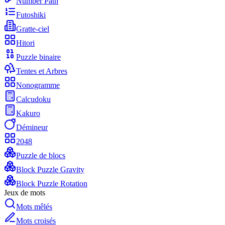
Number Path
Futoshiki
Gratte-ciel
Hitori
Puzzle binaire
Tentes et Arbres
Nonogramme
Calcudoku
Kakuro
Démineur
2048
Puzzle de blocs
Block Puzzle Gravity
Block Puzzle Rotation
Jeux de mots
Mots mêlés
Mots croisés