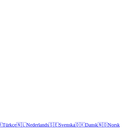

Türkçe
🇳🇱
Nederlands
🇸🇪
Svenska
🇩🇰
Dansk
🇳🇴
Norsk