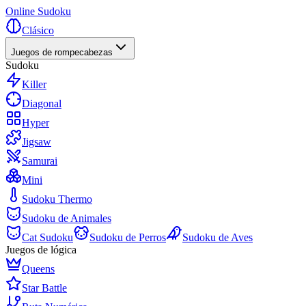
Online Sudoku
Clásico
Juegos de rompecabezas
Sudoku
Killer
Diagonal
Hyper
Jigsaw
Samurai
Mini
Sudoku Thermo
Sudoku de Animales
Cat Sudoku
Sudoku de Perros
Sudoku de Aves
Juegos de lógica
Queens
Star Battle