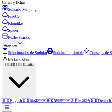
Cartas y fichas
Solitario Mahjong
FreeCell
Klondike
Spider
Puzles diarios
Aprender
Solucionador de Sudoku
Sudoku Imprimible
Consejos de 
Iniciar sesión
🇪🇸
ES
🇪🇸 Español
🇺🇸
English
🇨🇳
简体中文
🇭🇰
繁體中文
🇯🇵
日本語
🇩🇪
Deutsch