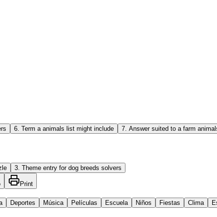
ers
6
.
Term a animals list might include
7
.
Answer suited to a farm animal
zle
3
.
Theme entry for dog breeds solvers
o
Print
a
Deportes
Música
Películas
Escuela
Niños
Fiestas
Clima
E