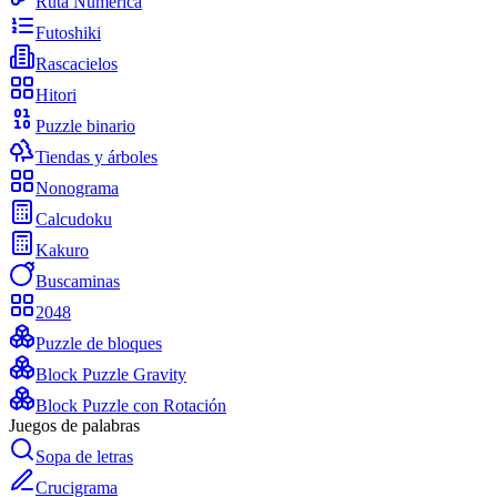
Ruta Numérica
Futoshiki
Rascacielos
Hitori
Puzzle binario
Tiendas y árboles
Nonograma
Calcudoku
Kakuro
Buscaminas
2048
Puzzle de bloques
Block Puzzle Gravity
Block Puzzle con Rotación
Juegos de palabras
Sopa de letras
Crucigrama