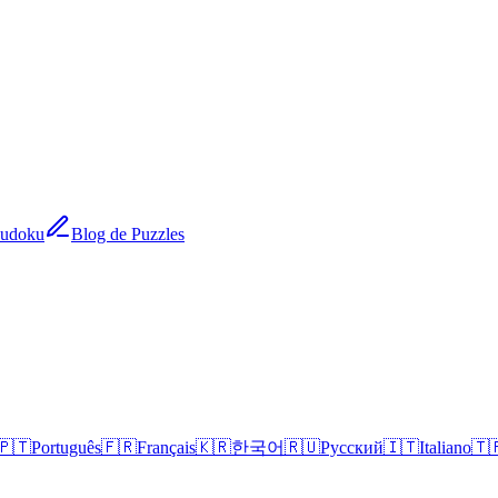
Sudoku
Blog de Puzzles
🇵🇹
Português
🇫🇷
Français
🇰🇷
한국어
🇷🇺
Русский
🇮🇹
Italiano
🇹