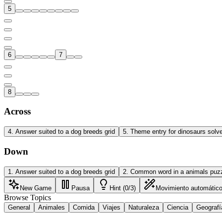
5
6
7
8
Across
4
.
Answer suited to a dog breeds grid
5
.
Theme entry for dinosaurs solv
Down
1
.
Answer suited to a dog breeds grid
2
.
Common word in a animals puz
New Game
Pausa
Hint (0/3)
Movimiento automátic
Browse Topics
General
Animales
Comida
Viajes
Naturaleza
Ciencia
Geografí