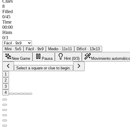
Clues
8
Filled
0/45
Time
00:00
Hints
0/3
Mini
·
5
x
5
Fácil
·
9
x
9
Medio
·
11
x
11
Difícil
·
13
x
13
New Game
Pausa
Hint (0/3)
Movimiento automátic
Select a square or clue to begin.
1
2
3
4