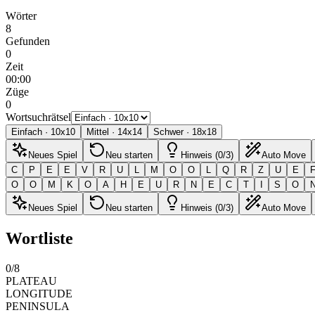
Wörter
8
Gefunden
0
Zeit
00:00
Züge
0
Wortsuchrätsel
Einfach
·
10
x
10
Mittel
·
14
x
14
Schwer
·
18
x
18
Neues Spiel
Neu starten
Hinweis (0/3)
Auto Move
C
P
E
E
V
R
U
L
M
O
O
L
Q
R
Z
U
E
O
O
M
K
O
A
H
E
U
R
N
E
C
T
I
S
O
Neues Spiel
Neu starten
Hinweis (0/3)
Auto Move
Wortliste
0
/
8
PLATEAU
LONGITUDE
PENINSULA