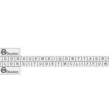
Drucken
F
G
O
N
A
U
E
W
D
I
Q
O
B
T
T
A
G
R
I
N
L
O
N
G
I
T
U
D
E
T
M
C
L
I
F
F
U
M
Drucken