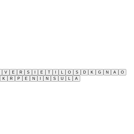
V
E
R
S
I
E
T
I
L
O
S
D
K
G
N
A
O
K
R
P
E
N
I
N
S
U
L
A