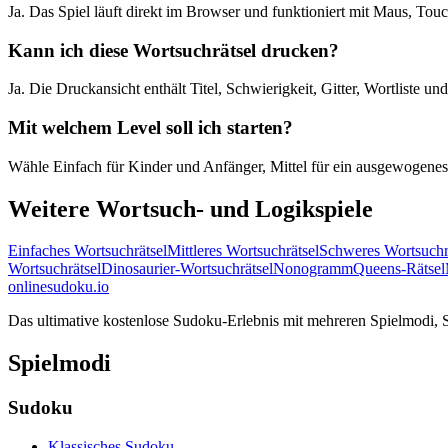
Ja. Das Spiel läuft direkt im Browser und funktioniert mit Maus, To
Kann ich diese Wortsuchrätsel drucken?
Ja. Die Druckansicht enthält Titel, Schwierigkeit, Gitter, Wortliste u
Mit welchem Level soll ich starten?
Wähle Einfach für Kinder und Anfänger, Mittel für ein ausgewogenes 
Weitere Wortsuch- und Logikspiele
Einfaches Wortsuchrätsel
Mittleres Wortsuchrätsel
Schweres Wortsuchr
Wortsuchrätsel
Dinosaurier-Wortsuchrätsel
Nonogramm
Queens-Rätsel
onlinesudoku.io
Das ultimative kostenlose Sudoku-Erlebnis mit mehreren Spielmodi, Sc
Spielmodi
Sudoku
Klassisches Sudoku