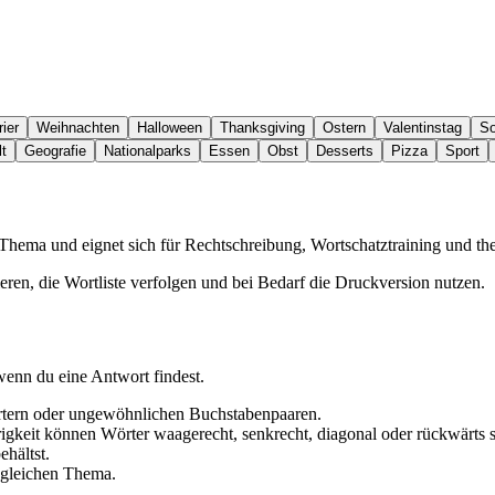
ier
Weihnachten
Halloween
Thanksgiving
Ostern
Valentinstag
S
t
Geografie
Nationalparks
Essen
Obst
Desserts
Pizza
Sport
n Thema und eignet sich für Rechtschreibung, Wortschatztraining und t
eren, die Wortliste verfolgen und bei Bedarf die Druckversion nutzen.
wenn du eine Antwort findest.
örtern oder ungewöhnlichen Buchstabenpaaren.
igkeit können Wörter waagerecht, senkrecht, diagonal oder rückwärts s
hältst.
m gleichen Thema.