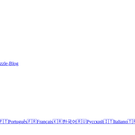
zzle-Blog
🇵🇹
Português
🇫🇷
Français
🇰🇷
한국어
🇷🇺
Русский
🇮🇹
Italiano
🇹