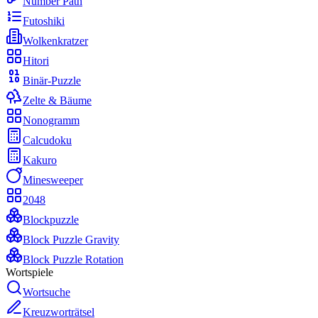
Number Path
Futoshiki
Wolkenkratzer
Hitori
Binär-Puzzle
Zelte & Bäume
Nonogramm
Calcudoku
Kakuro
Minesweeper
2048
Blockpuzzle
Block Puzzle Gravity
Block Puzzle Rotation
Wortspiele
Wortsuche
Kreuzworträtsel