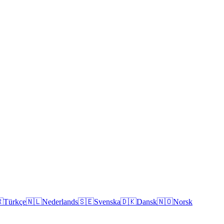

Türkçe
🇳🇱
Nederlands
🇸🇪
Svenska
🇩🇰
Dansk
🇳🇴
Norsk