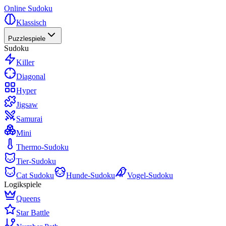
Online Sudoku
Klassisch
Puzzlespiele
Sudoku
Killer
Diagonal
Hyper
Jigsaw
Samurai
Mini
Thermo-Sudoku
Tier-Sudoku
Cat Sudoku
Hunde-Sudoku
Vogel-Sudoku
Logikspiele
Queens
Star Battle