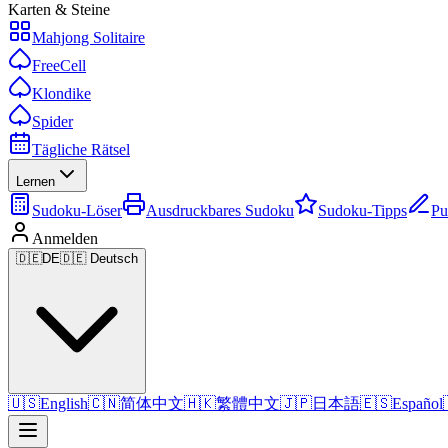
Karten & Steine
Mahjong Solitaire
FreeCell
Klondike
Spider
Tägliche Rätsel
Lernen
Sudoku-Löser
Ausdruckbares Sudoku
Sudoku-Tipps
Pu
Anmelden
🇩🇪
DE
🇩🇪 Deutsch
🇺🇸
English
🇨🇳
简体中文
🇭🇰
繁體中文
🇯🇵
日本語
🇪🇸
Español