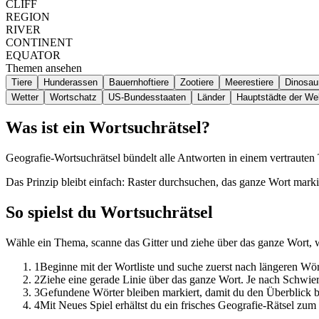
CLIFF
REGION
RIVER
CONTINENT
EQUATOR
Themen ansehen
Tiere
Hunderassen
Bauernhoftiere
Zootiere
Meerestiere
Dinosaur
Wetter
Wortschatz
US-Bundesstaaten
Länder
Hauptstädte der Wel
Was ist ein Wortsuchrätsel?
Geografie-Wortsuchrätsel bündelt alle Antworten in einem vertraute
Das Prinzip bleibt einfach: Raster durchsuchen, das ganze Wort marki
So spielst du Wortsuchrätsel
Wähle ein Thema, scanne das Gitter und ziehe über das ganze Wort, 
1
Beginne mit der Wortliste und suche zuerst nach längeren W
2
Ziehe eine gerade Linie über das ganze Wort. Je nach Schwier
3
Gefundene Wörter bleiben markiert, damit du den Überblick be
4
Mit Neues Spiel erhältst du ein frisches Geografie-Rätsel zu