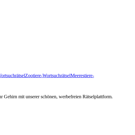
ortsuchrätsel
Zootiere-Wortsuchrätsel
Meerestiere-
hr Gehirn mit unserer schönen, werbefreien Rätselplattform.