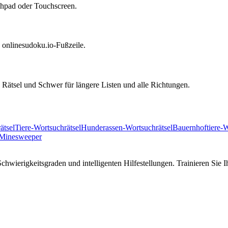
uchpad oder Touchscreen.
nd onlinesudoku.io-Fußzeile.
Rätsel und Schwer für längere Listen und alle Richtungen.
ätsel
Tiere-Wortsuchrätsel
Hunderassen-Wortsuchrätsel
Bauernhoftiere-W
Minesweeper
hwierigkeitsgraden und intelligenten Hilfestellungen. Trainieren Sie I