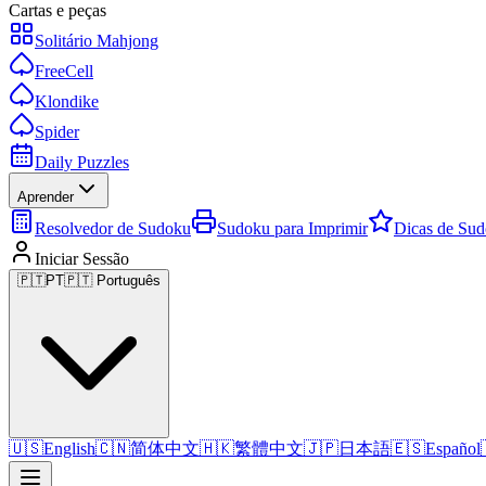
Cartas e peças
Solitário Mahjong
FreeCell
Klondike
Spider
Daily Puzzles
Aprender
Resolvedor de Sudoku
Sudoku para Imprimir
Dicas de Su
Iniciar Sessão
🇵🇹
PT
🇵🇹 Português
🇺🇸
English
🇨🇳
简体中文
🇭🇰
繁體中文
🇯🇵
日本語
🇪🇸
Español