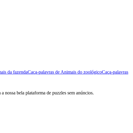
ais da fazenda
Caça-palavras de Animais do zoológico
Caça-palavras
m a nossa bela plataforma de puzzles sem anúncios.