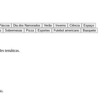
Páscoa
Dia dos Namorados
Verão
Inverno
Ciência
Espaço
s
Sobremesas
Pizza
Esportes
Futebol americano
Basquete
des temáticas.
io.