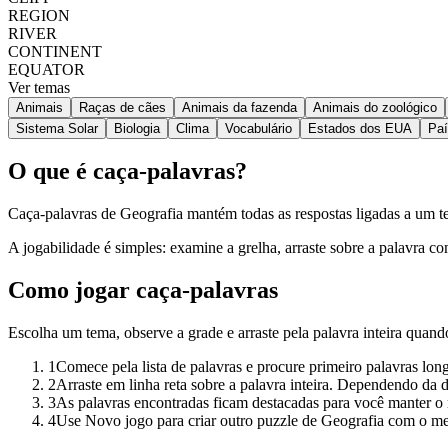
REGION
RIVER
CONTINENT
EQUATOR
Ver temas
Animais
Raças de cães
Animais da fazenda
Animais do zoológico
Sistema Solar
Biologia
Clima
Vocabulário
Estados dos EUA
Pa
O que é caça-palavras?
Caça-palavras de Geografia mantém todas as respostas ligadas a um tem
A jogabilidade é simples: examine a grelha, arraste sobre a palavra c
Como jogar caça-palavras
Escolha um tema, observe a grade e arraste pela palavra inteira quand
1
Comece pela lista de palavras e procure primeiro palavras lon
2
Arraste em linha reta sobre a palavra inteira. Dependendo da di
3
As palavras encontradas ficam destacadas para você manter o 
4
Use Novo jogo para criar outro puzzle de Geografia com o m