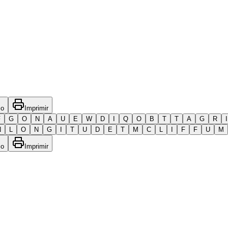
co
Imprimir
F
G
O
N
A
U
E
W
D
I
Q
O
B
T
T
A
G
R
I
N
L
O
N
G
I
T
U
D
E
T
M
C
L
I
F
F
U
M
co
Imprimir