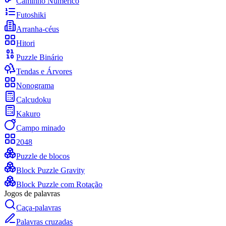
Caminho Numérico
Futoshiki
Arranha-céus
Hitori
Puzzle Binário
Tendas e Árvores
Nonograma
Calcudoku
Kakuro
Campo minado
2048
Puzzle de blocos
Block Puzzle Gravity
Block Puzzle com Rotação
Jogos de palavras
Caça-palavras
Palavras cruzadas