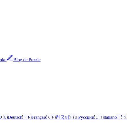
doku
Blog de Puzzle
🇩🇪
Deutsch
🇫🇷
Français
🇰🇷
한국어
🇷🇺
Русский
🇮🇹
Italiano
🇹🇷