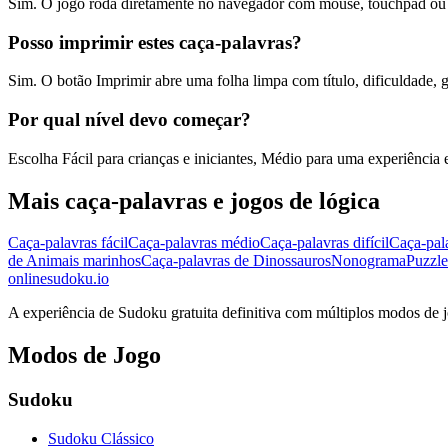
Sim. O jogo roda diretamente no navegador com mouse, touchpad ou t
Posso imprimir estes caça-palavras?
Sim. O botão Imprimir abre uma folha limpa com título, dificuldade, g
Por qual nível devo começar?
Escolha Fácil para crianças e iniciantes, Médio para uma experiência eq
Mais caça-palavras e jogos de lógica
Caça-palavras fácil
Caça-palavras médio
Caça-palavras difícil
Caça-pal
de Animais marinhos
Caça-palavras de Dinossauros
Nonograma
Puzzle
onlinesudoku.io
A experiência de Sudoku gratuita definitiva com múltiplos modos de jo
Modos de Jogo
Sudoku
Sudoku Clássico