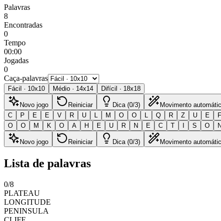
Palavras
8
Encontradas
0
Tempo
00:00
Jogadas
0
Caça-palavras
Fácil
·
10
x
10
Médio
·
14
x
14
Difícil
·
18
x
18
Novo jogo
Reiniciar
Dica (0/3)
Movimento automáti
C
P
E
E
V
R
U
L
M
O
O
L
Q
R
Z
U
E
O
O
M
K
O
A
H
E
U
R
N
E
C
T
I
S
O
Novo jogo
Reiniciar
Dica (0/3)
Movimento automáti
Lista de palavras
0
/
8
PLATEAU
LONGITUDE
PENINSULA
CLIFF