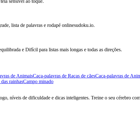
ela sensível ao toque.
rade, lista de palavras e rodapé onlinesudoku.io.
uilibrada e Difícil para listas mais longas e todas as direções.
avras de Animais
Caça-palavras de Raças de cães
Caça-palavras de Anim
 das rainhas
Campo minado
go, níveis de dificuldade e dicas inteligentes. Treine o seu cérebro co