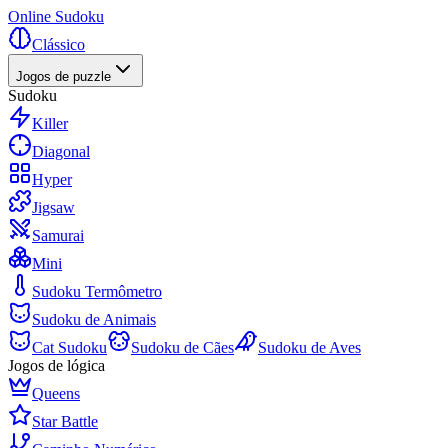
Online Sudoku
Clássico
Jogos de puzzle
Sudoku
Killer
Diagonal
Hyper
Jigsaw
Samurai
Mini
Sudoku Termômetro
Sudoku de Animais
Cat Sudoku
Sudoku de Cães
Sudoku de Aves
Jogos de lógica
Queens
Star Battle