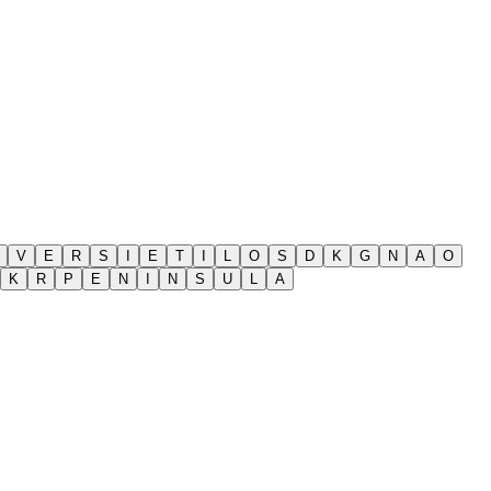
V
E
R
S
I
E
T
I
L
O
S
D
K
G
N
A
O
K
R
P
E
N
I
N
S
U
L
A