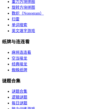
重力方块拼图
旋转方块拼图
数织（Nonogram）
扫雷
单词搜索
英文填字游戏
纸牌与连连看
麻将连连看
空当接龙
经典接龙
蜘蛛纸牌
谜题合集
谜题合集
逻辑谜题
每日谜题
脑力训练游戏