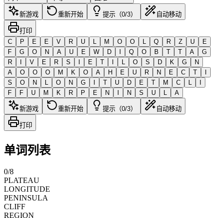
新游戏
重新开始
提示（0/3）
自动移动
打印
C
P
E
E
V
R
U
L
M
O
O
L
Q
R
Z
U
E
F
G
O
N
A
U
E
W
D
I
Q
O
B
T
T
A
G
R
I
V
E
R
S
I
E
T
I
L
O
S
D
K
G
N
A
O
O
O
M
K
O
A
H
E
U
R
N
E
C
T
I
S
O
N
L
O
N
G
I
T
U
D
E
T
M
C
L
I
F
F
U
M
K
R
P
E
N
I
N
S
U
L
A
新游戏
重新开始
提示（0/3）
自动移动
打印
单词列表
0
/
8
PLATEAU
LONGITUDE
PENINSULA
CLIFF
REGION