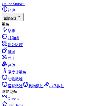
Online Sudoku
经典
益智游戏
数独
杀手
对角线
额外区域
拼图
武士
迷你
温度计数独
动物数独
猫咪数独
狗狗数独
小鸟数独
逻辑谜题
Queens
Star Battle