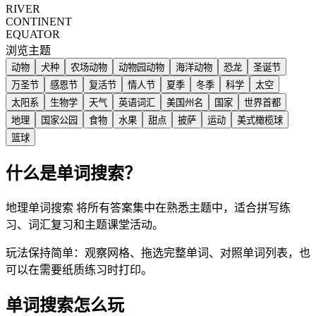
RIVER
CONTINENT
EQUATOR
浏览主题
动物
犬种
农场动物
动物园动物
海洋动物
恐龙
圣诞节
万圣节
感恩节
复活节
情人节
夏季
冬季
科学
太空
太阳系
生物学
天气
英语词汇
美国州名
国家
世界首都
地理
国家公园
食物
水果
甜点
披萨
运动
美式橄榄球
篮球
什么是单词搜索？
地理单词搜索 将所有答案集中在熟悉主题中，适合拼写练
习、词汇复习和主题课堂活动。
玩法保持简单：观察网格、拖选完整单词、对照单词列表，也
可以在需要纸质练习时打印。
单词搜索怎么玩