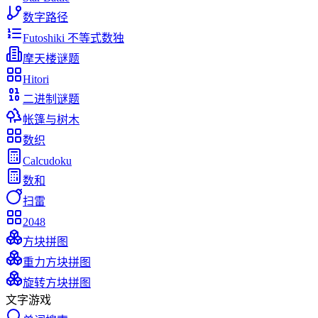
数字路径
Futoshiki 不等式数独
摩天楼谜题
Hitori
二进制谜题
帐篷与树木
数织
Calcudoku
数和
扫雷
2048
方块拼图
重力方块拼图
旋转方块拼图
文字游戏