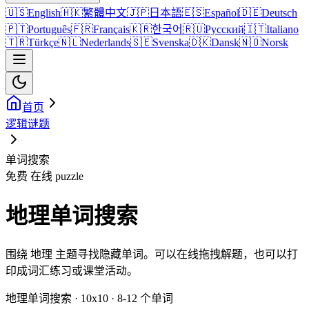
🇺🇸
English
🇭🇰
繁體中文
🇯🇵
日本語
🇪🇸
Español
🇩🇪
Deutsch
🇵🇹
Português
🇫🇷
Français
🇰🇷
한국어
🇷🇺
Русский
🇮🇹
Italiano
🇹🇷
Türkçe
🇳🇱
Nederlands
🇸🇪
Svenska
🇩🇰
Dansk
🇳🇴
Norsk
首页
逻辑谜题
单词搜索
免费 在线 puzzle
地理单词搜索
围绕 地理 主题寻找隐藏单词。可以在线拖拽解题，也可以打
印成词汇练习或课堂活动。
地理单词搜索 · 10x10 · 8-12 个单词