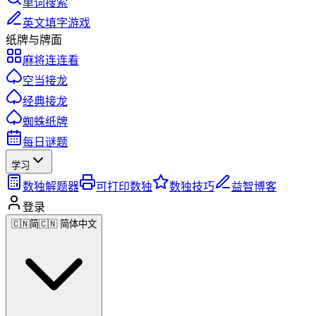
单词搜索
英文填字游戏
纸牌与牌面
麻将连连看
空当接龙
经典接龙
蜘蛛纸牌
每日谜题
学习
数独解题器
可打印数独
数独技巧
益智博客
登录
🇨🇳
简
🇨🇳 简体中文