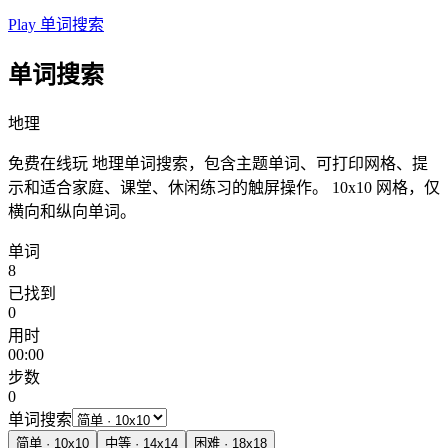
Play 单词搜索
单词搜索
地理
免费在线玩 地理单词搜索，包含主题单词、可打印网格、提
示和适合家庭、课堂、休闲练习的触屏操作。
10x10 网格，仅
横向和纵向单词。
单词
8
已找到
0
用时
00:00
步数
0
单词搜索
简单
·
10
x
10
中等
·
14
x
14
困难
·
18
x
18