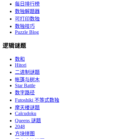
每日排行榜
数独解题器
可打印数独
数独技巧
Puzzle Blog
逻辑谜题
数和
Hitori
二进制谜题
帐篷与树木
Star Battle
数字路径
Futoshiki 不等式数独
摩天楼谜题
Calcudoku
Queens 谜题
2048
方块拼图