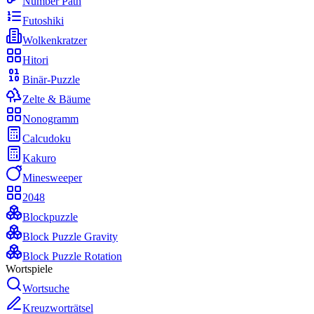
Number Path
Futoshiki
Wolkenkratzer
Hitori
Binär-Puzzle
Zelte & Bäume
Nonogramm
Calcudoku
Kakuro
Minesweeper
2048
Blockpuzzle
Block Puzzle Gravity
Block Puzzle Rotation
Wortspiele
Wortsuche
Kreuzworträtsel