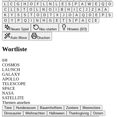
L
C
G
H
O
F
L
N
L
E
S
P
A
W
E
Q
O
C
L
S
T
O
L
N
O
I
B
H
I
C
J
Z
A
A
K
Y
S
S
T
O
D
T
X
J
O
A
Q
D
E
P
S
O
Y
P
Q
I
N
H
G
E
T
S
P
A
C
E
Neues Spiel
Neu starten
Hinweis (0/3)
Auto Move
Drucken
Wortliste
0
/
8
COSMOS
LAUNCH
GALAXY
APOLLO
TELESCOPE
SPACE
NASA
SATELLITE
Themen ansehen
Tiere
Hunderassen
Bauernhoftiere
Zootiere
Meerestiere
Dinosaurier
Weihnachten
Halloween
Thanksgiving
Ostern