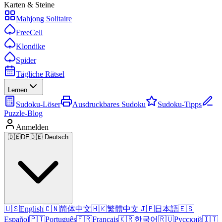
Karten & Steine
Mahjong Solitaire
FreeCell
Klondike
Spider
Tägliche Rätsel
Lernen
Sudoku-Löser
Ausdruckbares Sudoku
Sudoku-Tipps
Puzzle-Blog
Anmelden
🇩🇪
DE
🇩🇪 Deutsch
🇺🇸
English
🇨🇳
简体中文
🇭🇰
繁體中文
🇯🇵
日本語
🇪🇸
Español
🇵🇹
Português
🇫🇷
Français
🇰🇷
한국어
🇷🇺
Русский
🇮🇹