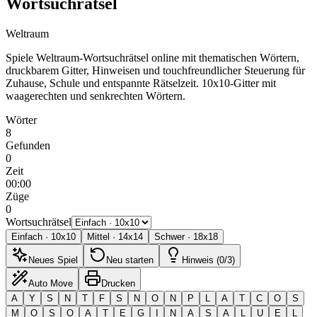
Wortsuchrätsel
Weltraum
Spiele Weltraum-Wortsuchrätsel online mit thematischen Wörtern,
druckbarem Gitter, Hinweisen und touchfreundlicher Steuerung für
Zuhause, Schule und entspannte Rätselzeit.
10x10-Gitter mit
waagerechten und senkrechten Wörtern.
Wörter
8
Gefunden
0
Zeit
00:00
Züge
0
Wortsuchrätsel
Einfach
·
10
x
10
Mittel
·
14
x
14
Schwer
·
18
x
18
Neues Spiel
Neu starten
Hinweis (0/3)
Auto Move
Drucken
A
Y
S
N
T
F
S
N
O
N
P
L
A
T
C
O
S
M
O
S
O
A
T
E
G
I
N
A
S
A
L
U
E
L