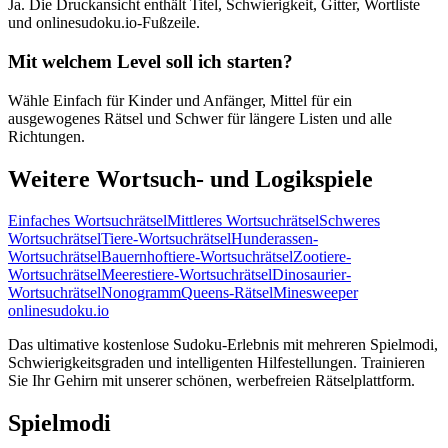
Ja. Die Druckansicht enthält Titel, Schwierigkeit, Gitter, Wortliste
und onlinesudoku.io-Fußzeile.
Mit welchem Level soll ich starten?
Wähle Einfach für Kinder und Anfänger, Mittel für ein
ausgewogenes Rätsel und Schwer für längere Listen und alle
Richtungen.
Weitere Wortsuch- und Logikspiele
Einfaches Wortsuchrätsel
Mittleres Wortsuchrätsel
Schweres
Wortsuchrätsel
Tiere-Wortsuchrätsel
Hunderassen-
Wortsuchrätsel
Bauernhoftiere-Wortsuchrätsel
Zootiere-
Wortsuchrätsel
Meerestiere-Wortsuchrätsel
Dinosaurier-
Wortsuchrätsel
Nonogramm
Queens-Rätsel
Minesweeper
onlinesudoku.io
Das ultimative kostenlose Sudoku-Erlebnis mit mehreren Spielmodi,
Schwierigkeitsgraden und intelligenten Hilfestellungen. Trainieren
Sie Ihr Gehirn mit unserer schönen, werbefreien Rätselplattform.
Spielmodi