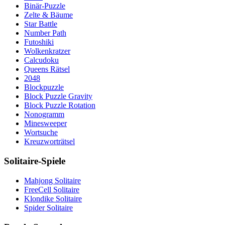
Binär-Puzzle
Zelte & Bäume
Star Battle
Number Path
Futoshiki
Wolkenkratzer
Calcudoku
Queens Rätsel
2048
Blockpuzzle
Block Puzzle Gravity
Block Puzzle Rotation
Nonogramm
Minesweeper
Wortsuche
Kreuzworträtsel
Solitaire-Spiele
Mahjong Solitaire
FreeCell Solitaire
Klondike Solitaire
Spider Solitaire