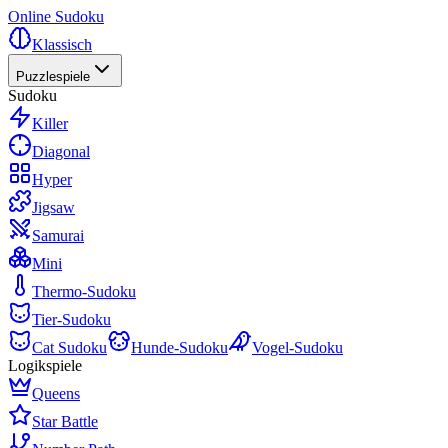
Online Sudoku
Klassisch
Puzzlespiele
Sudoku
Killer
Diagonal
Hyper
Jigsaw
Samurai
Mini
Thermo-Sudoku
Tier-Sudoku
Cat Sudoku
Hunde-Sudoku
Vogel-Sudoku
Logikspiele
Queens
Star Battle