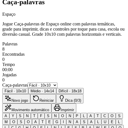
Caça-palavras
Espaço
Jogue Caça-palavras de Espaço online com palavras temáticas,
grade para imprimir, dicas e controles por toque para casa, escola ou
diversão casual.
Grade 10x10 com palavras horizontais e verticais.
Palavras
8
Encontradas
0
Tempo
00:00
Jogadas
0
Caça-palavras
Fácil
·
10
x
10
Médio
·
14
x
14
Difícil
·
18
x
18
Novo jogo
Reiniciar
Dica (0/3)
Movimento automático
Imprimir
A
Y
S
N
T
F
S
N
O
N
P
L
A
T
C
O
S
M
O
S
O
A
T
E
G
I
N
A
S
A
L
U
E
L
L
C
G
H
O
F
L
N
L
E
S
P
A
W
E
Q
O