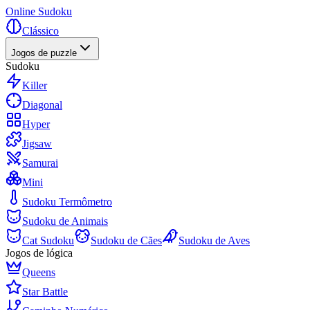
Online Sudoku
Clássico
Jogos de puzzle
Sudoku
Killer
Diagonal
Hyper
Jigsaw
Samurai
Mini
Sudoku Termômetro
Sudoku de Animais
Cat Sudoku
Sudoku de Cães
Sudoku de Aves
Jogos de lógica
Queens
Star Battle