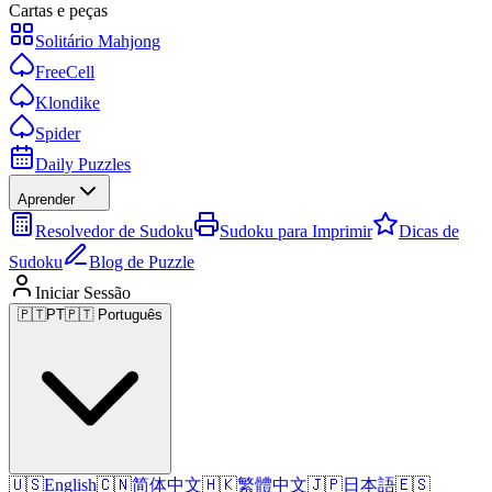
Cartas e peças
Solitário Mahjong
FreeCell
Klondike
Spider
Daily Puzzles
Aprender
Resolvedor de Sudoku
Sudoku para Imprimir
Dicas de
Sudoku
Blog de Puzzle
Iniciar Sessão
🇵🇹
PT
🇵🇹 Português
🇺🇸
English
🇨🇳
简体中文
🇭🇰
繁體中文
🇯🇵
日本語
🇪🇸