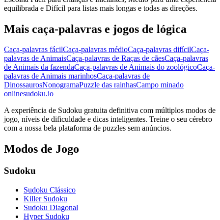
equilibrada e Difícil para listas mais longas e todas as direções.
Mais caça-palavras e jogos de lógica
Caça-palavras fácil
Caça-palavras médio
Caça-palavras difícil
Caça-
palavras de Animais
Caça-palavras de Raças de cães
Caça-palavras
de Animais da fazenda
Caça-palavras de Animais do zoológico
Caça-
palavras de Animais marinhos
Caça-palavras de
Dinossauros
Nonograma
Puzzle das rainhas
Campo minado
onlinesudoku.io
A experiência de Sudoku gratuita definitiva com múltiplos modos de
jogo, níveis de dificuldade e dicas inteligentes. Treine o seu cérebro
com a nossa bela plataforma de puzzles sem anúncios.
Modos de Jogo
Sudoku
Sudoku Clássico
Killer Sudoku
Sudoku Diagonal
Hyper Sudoku