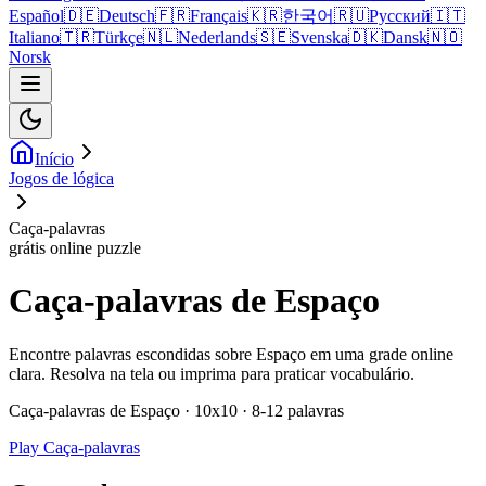
Español
🇩🇪
Deutsch
🇫🇷
Français
🇰🇷
한국어
🇷🇺
Русский
🇮🇹
Italiano
🇹🇷
Türkçe
🇳🇱
Nederlands
🇸🇪
Svenska
🇩🇰
Dansk
🇳🇴
Norsk
Início
Jogos de lógica
Caça-palavras
grátis online puzzle
Caça-palavras de Espaço
Encontre palavras escondidas sobre Espaço em uma grade online
clara. Resolva na tela ou imprima para praticar vocabulário.
Caça-palavras de Espaço · 10x10 · 8-12 palavras
Play Caça-palavras