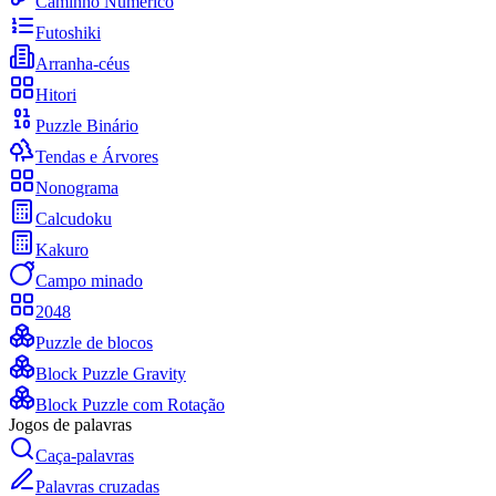
Caminho Numérico
Futoshiki
Arranha-céus
Hitori
Puzzle Binário
Tendas e Árvores
Nonograma
Calcudoku
Kakuro
Campo minado
2048
Puzzle de blocos
Block Puzzle Gravity
Block Puzzle com Rotação
Jogos de palavras
Caça-palavras
Palavras cruzadas