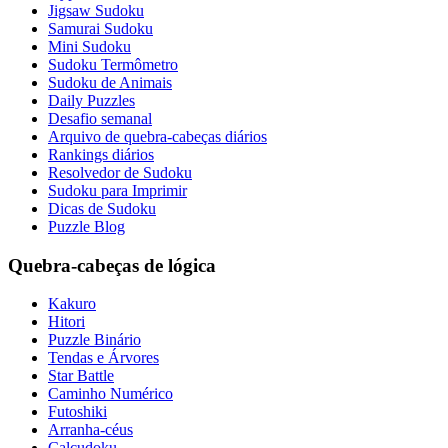
Jigsaw Sudoku
Samurai Sudoku
Mini Sudoku
Sudoku Termômetro
Sudoku de Animais
Daily Puzzles
Desafio semanal
Arquivo de quebra-cabeças diários
Rankings diários
Resolvedor de Sudoku
Sudoku para Imprimir
Dicas de Sudoku
Puzzle Blog
Quebra-cabeças de lógica
Kakuro
Hitori
Puzzle Binário
Tendas e Árvores
Star Battle
Caminho Numérico
Futoshiki
Arranha-céus
Calcudoku