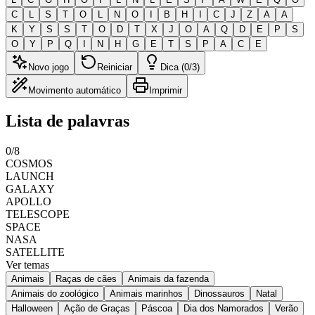
C
L
S
T
O
L
N
O
I
B
H
I
C
J
Z
A
A
K
Y
S
S
T
O
D
T
X
J
O
A
Q
D
E
P
S
O
Y
P
Q
I
N
H
G
E
T
S
P
A
C
E
Novo jogo
Reiniciar
Dica (0/3)
Movimento automático
Imprimir
Lista de palavras
0
/
8
COSMOS
LAUNCH
GALAXY
APOLLO
TELESCOPE
SPACE
NASA
SATELLITE
Ver temas
Animais
Raças de cães
Animais da fazenda
Animais do zoológico
Animais marinhos
Dinossauros
Natal
Halloween
Ação de Graças
Páscoa
Dia dos Namorados
Verão