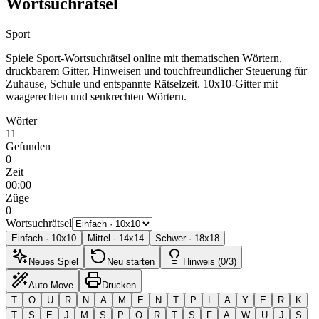
Wortsuchrätsel
Sport
Spiele Sport-Wortsuchrätsel online mit thematischen Wörtern,
druckbarem Gitter, Hinweisen und touchfreundlicher Steuerung für
Zuhause, Schule und entspannte Rätselzeit.
10x10-Gitter mit
waagerechten und senkrechten Wörtern.
Wörter
11
Gefunden
0
Zeit
00:00
Züge
0
Wortsuchrätsel
Einfach
·
10
x
10
Mittel
·
14
x
14
Schwer
·
18
x
18
Neues Spiel
Neu starten
Hinweis (0/3)
Auto Move
Drucken
T
O
U
R
N
A
M
E
N
T
P
L
A
Y
E
R
K
T
S
E
J
M
S
P
O
R
T
S
F
A
W
U
J
S