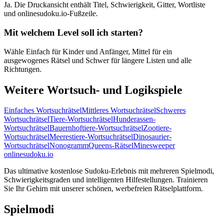
Ja. Die Druckansicht enthält Titel, Schwierigkeit, Gitter, Wortliste
und onlinesudoku.io-Fußzeile.
Mit welchem Level soll ich starten?
Wähle Einfach für Kinder und Anfänger, Mittel für ein
ausgewogenes Rätsel und Schwer für längere Listen und alle
Richtungen.
Weitere Wortsuch- und Logikspiele
Einfaches Wortsuchrätsel
Mittleres Wortsuchrätsel
Schweres
Wortsuchrätsel
Tiere-Wortsuchrätsel
Hunderassen-
Wortsuchrätsel
Bauernhoftiere-Wortsuchrätsel
Zootiere-
Wortsuchrätsel
Meerestiere-Wortsuchrätsel
Dinosaurier-
Wortsuchrätsel
Nonogramm
Queens-Rätsel
Minesweeper
onlinesudoku.io
Das ultimative kostenlose Sudoku-Erlebnis mit mehreren Spielmodi,
Schwierigkeitsgraden und intelligenten Hilfestellungen. Trainieren
Sie Ihr Gehirn mit unserer schönen, werbefreien Rätselplattform.
Spielmodi