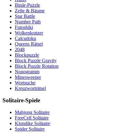
Binär-Puzzle
Zelte & Bäume
Star Battle
Number Path
Futoshiki
Wolkenkratzer
Calcudoku
Queens Rätsel
2048
Blockpuzzle
Block Puzzle Gravity
Block Puzzle Rotation
Nonogramm
Minesweeper
Wortsuche
Kreuzworträtsel
Solitaire-Spiele
Mahjong Solitaire
FreeCell Solitaire
Klondike Solitaire
Spider Solitaire