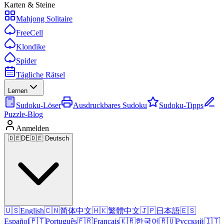
Karten & Steine
Mahjong Solitaire
FreeCell
Klondike
Spider
Tägliche Rätsel
Lernen
Sudoku-Löser
Ausdruckbares Sudoku
Sudoku-Tipps
Puzzle-Blog
Anmelden
🇩🇪
DE
🇩🇪 Deutsch
🇺🇸
English
🇨🇳
简体中文
🇭🇰
繁體中文
🇯🇵
日本語
🇪🇸
Español
🇵🇹
Português
🇫🇷
Français
🇰🇷
한국어
🇷🇺
Русский
🇮🇹