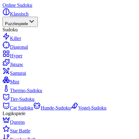
Online Sudoku
Klassisch
Puzzlespiele
Sudoku
Killer
Diagonal
Hyper
Jigsaw
Samurai
Mini
Thermo-Sudoku
Tier-Sudoku
Cat Sudoku
Hunde-Sudoku
Vogel-Sudoku
Logikspiele
Queens
Star Battle