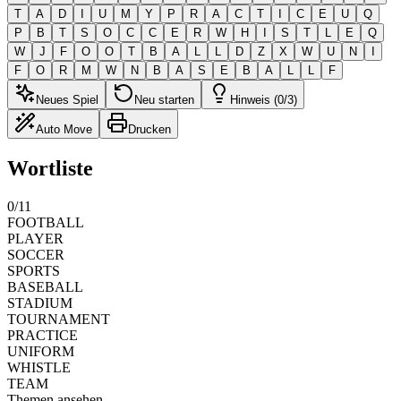
T
A
D
I
U
M
Y
P
R
A
C
T
I
C
E
U
Q
P
B
T
S
O
C
C
E
R
W
H
I
S
T
L
E
Q
W
J
F
O
O
T
B
A
L
L
D
Z
X
W
U
N
I
F
O
R
M
W
N
B
A
S
E
B
A
L
L
F
Neues Spiel
Neu starten
Hinweis (0/3)
Auto Move
Drucken
Wortliste
0
/
11
FOOTBALL
PLAYER
SOCCER
SPORTS
BASEBALL
STADIUM
TOURNAMENT
PRACTICE
UNIFORM
WHISTLE
TEAM
Themen ansehen