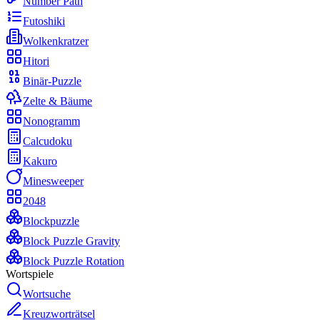
Number Path
Futoshiki
Wolkenkratzer
Hitori
Binär-Puzzle
Zelte & Bäume
Nonogramm
Calcudoku
Kakuro
Minesweeper
2048
Blockpuzzle
Block Puzzle Gravity
Block Puzzle Rotation
Wortspiele
Wortsuche
Kreuzworträtsel