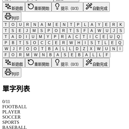
新遊戲
重新開始
提示（0/3）
自動完成
列印
T
O
U
R
N
A
M
E
N
T
P
L
A
Y
E
R
K
T
S
E
J
M
S
P
O
R
T
S
F
A
W
U
J
S
T
A
D
I
U
M
Y
P
R
A
C
T
I
C
E
U
Q
P
B
T
S
O
C
C
E
R
W
H
I
S
T
L
E
Q
W
J
F
O
O
T
B
A
L
L
D
Z
X
W
U
N
I
F
O
R
M
W
N
B
A
S
E
B
A
L
L
F
新遊戲
重新開始
提示（0/3）
自動完成
列印
單字列表
0
/
11
FOOTBALL
PLAYER
SOCCER
SPORTS
BASEBALL