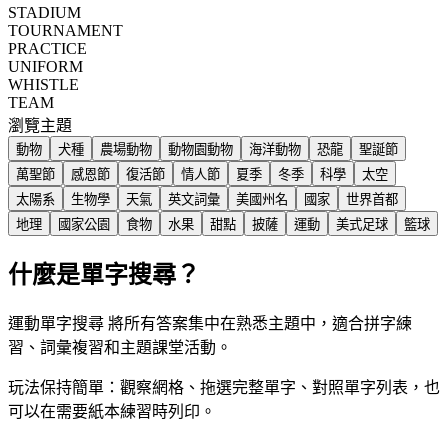
STADIUM
TOURNAMENT
PRACTICE
UNIFORM
WHISTLE
TEAM
瀏覽主題
動物
犬種
農場動物
動物園動物
海洋動物
恐龍
聖誕節
萬聖節
感恩節
復活節
情人節
夏季
冬季
科學
太空
太陽系
生物學
天氣
英文詞彙
美國州名
國家
世界首都
地理
國家公園
食物
水果
甜點
披薩
運動
美式足球
籃球
什麼是單字搜尋？
運動單字搜尋 將所有答案集中在熟悉主題中，適合拼字練
習、詞彙複習和主題課堂活動。
玩法保持簡單：觀察網格、拖選完整單字、對照單字列表，也
可以在需要紙本練習時列印。