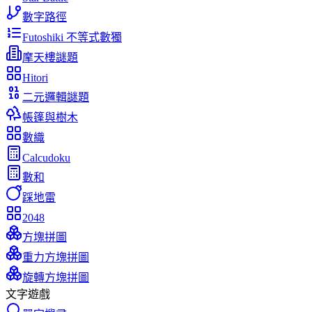
數字路徑
Futoshiki 不等式數獨
摩天樓謎題
Hitori
二元邏輯謎題
帳篷與樹木
數織
Calcudoku
數和
踩地雷
2048
方塊拼圖
重力方塊拼圖
旋轉方塊拼圖
文字遊戲