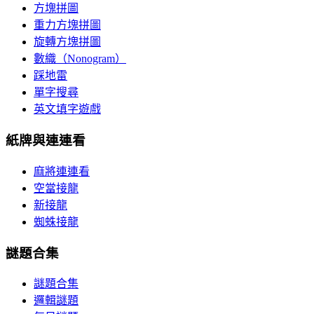
方塊拼圖
重力方塊拼圖
旋轉方塊拼圖
數織（Nonogram）
踩地雷
單字搜尋
英文填字遊戲
紙牌與連連看
麻將連連看
空當接龍
新接龍
蜘蛛接龍
謎題合集
謎題合集
邏輯謎題