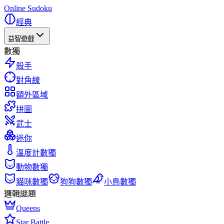
Online Sudoku
經典
益智遊戲
數獨
殺手
對角線
額外區域
拼圖
武士
迷你
溫度計數獨
動物數獨
貓咪數獨
狗狗數獨
小鳥數獨
邏輯謎題
Queens
Star Battle