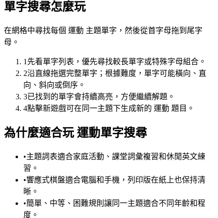
單字搜尋怎麼玩
在網格中尋找每個 運動 主題單字，然後從首字母拖到尾字
母。
1
先看單字列表，優先尋找較長單字或特殊字母組合。
2
沿直線拖選完整單字；根據難度，單字可能橫向、直
向、斜向或倒序。
3
已找到的單字會持續高亮，方便繼續解題。
4
點擊新遊戲可在同一主題下生成新的 運動 題目。
為什麼適合玩 運動單字搜尋
•
主題詞表適合家庭活動、課堂詞彙複習和休閒英文練
習。
•
響應式棋盤適合電腦和手機，列印版在紙上也保持清
晰。
•
簡單、中等、困難規則讓同一主題適合不同年齡和程
度。