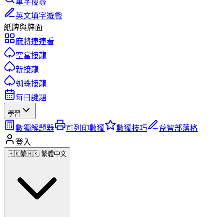
單字搜尋
英文填字遊戲
紙牌與牌面
麻將連連看
空當接龍
新接龍
蜘蛛接龍
每日謎題
學習
數獨解題器
可列印數獨
數獨技巧
益智部落格
登入
🇭🇰
繁
🇭🇰 繁體中文