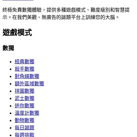
終極免費數獨體驗，提供多種遊戲模式、難度級別和智慧提
示。在我們美觀、無廣告的謎題平台上訓練您的大腦。
遊戲模式
數獨
經典數獨
殺手數獨
對角線數獨
額外區域數獨
拼圖數獨
武士數獨
迷你數獨
溫度計數獨
動物數獨
每日謎題
每週挑戰