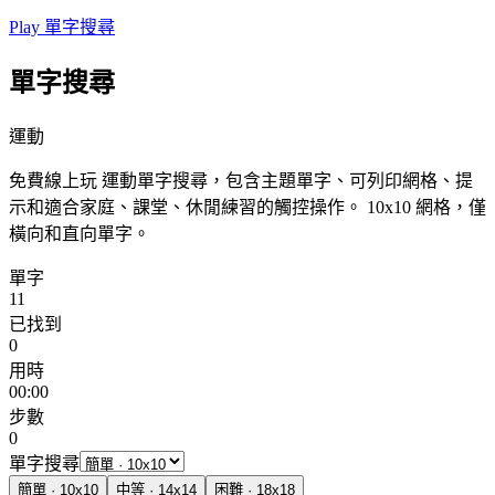
Play 單字搜尋
單字搜尋
運動
免費線上玩 運動單字搜尋，包含主題單字、可列印網格、提
示和適合家庭、課堂、休閒練習的觸控操作。
10x10 網格，僅
橫向和直向單字。
單字
11
已找到
0
用時
00:00
步數
0
單字搜尋
簡單
·
10
x
10
中等
·
14
x
14
困難
·
18
x
18