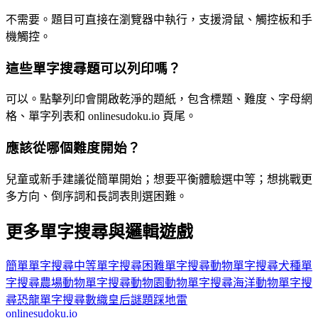
不需要。題目可直接在瀏覽器中執行，支援滑鼠、觸控板和手
機觸控。
這些單字搜尋題可以列印嗎？
可以。點擊列印會開啟乾淨的題紙，包含標題、難度、字母網
格、單字列表和 onlinesudoku.io 頁尾。
應該從哪個難度開始？
兒童或新手建議從簡單開始；想要平衡體驗選中等；想挑戰更
多方向、倒序詞和長詞表則選困難。
更多單字搜尋與邏輯遊戲
簡單單字搜尋
中等單字搜尋
困難單字搜尋
動物單字搜尋
犬種單
字搜尋
農場動物單字搜尋
動物園動物單字搜尋
海洋動物單字搜
尋
恐龍單字搜尋
數織
皇后謎題
踩地雷
onlinesudoku.io