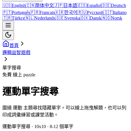
🇺🇸
English
🇨🇳
简体中文
🇯🇵
日本語
🇪🇸
Español
🇩🇪
Deutsch
🇵🇹
Português
🇫🇷
Français
🇰🇷
한국어
🇷🇺
Русский
🇮🇹
Italiano
🇹🇷
Türkçe
🇳🇱
Nederlands
🇸🇪
Svenska
🇩🇰
Dansk
🇳🇴
Norsk
首頁
邏輯益智遊戲
單字搜尋
免費 線上 puzzle
運動單字搜尋
圍繞 運動 主題尋找隱藏單字。可以線上拖曳解題，也可以列
印成詞彙練習或課堂活動。
運動單字搜尋 · 10x10 · 8-12 個單字