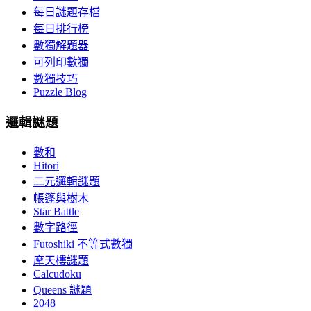
每日謎題存檔
每日排行榜
數獨解題器
可列印數獨
數獨技巧
Puzzle Blog
邏輯謎題
數和
Hitori
二元邏輯謎題
帳篷與樹木
Star Battle
數字路徑
Futoshiki 不等式數獨
摩天樓謎題
Calcudoku
Queens 謎題
2048