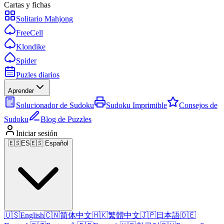
Cartas y fichas
Solitario Mahjong
FreeCell
Klondike
Spider
Puzles diarios
Aprender
Solucionador de Sudoku
Sudoku Imprimible
Consejos de
Sudoku
Blog de Puzzles
Iniciar sesión
🇪🇸
ES
🇪🇸 Español
🇺🇸
English
🇨🇳
简体中文
🇭🇰
繁體中文
🇯🇵
日本語
🇩🇪