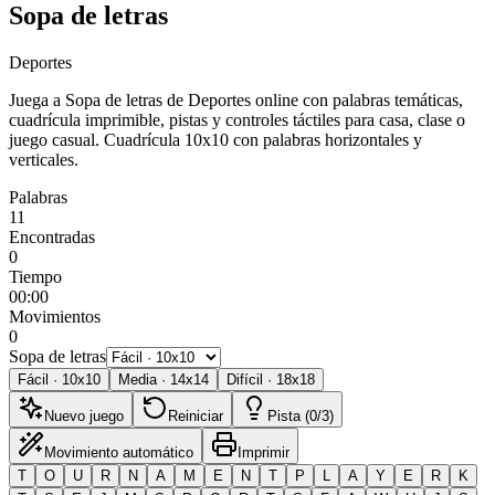
Sopa de letras
Deportes
Juega a Sopa de letras de Deportes online con palabras temáticas,
cuadrícula imprimible, pistas y controles táctiles para casa, clase o
juego casual.
Cuadrícula 10x10 con palabras horizontales y
verticales.
Palabras
11
Encontradas
0
Tiempo
00:00
Movimientos
0
Sopa de letras
Fácil
·
10
x
10
Media
·
14
x
14
Difícil
·
18
x
18
Nuevo juego
Reiniciar
Pista (0/3)
Movimiento automático
Imprimir
T
O
U
R
N
A
M
E
N
T
P
L
A
Y
E
R
K