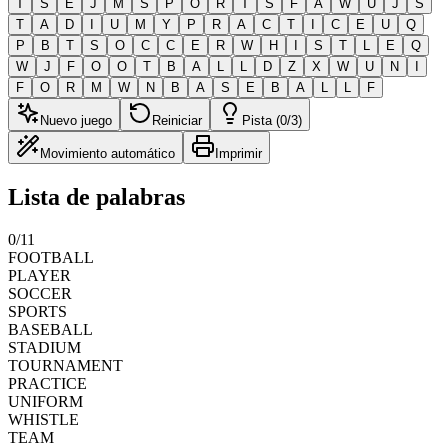
T
S
E
J
M
S
P
O
R
T
S
F
A
W
U
J
S
T
A
D
I
U
M
Y
P
R
A
C
T
I
C
E
U
Q
P
B
T
S
O
C
C
E
R
W
H
I
S
T
L
E
Q
W
J
F
O
O
T
B
A
L
L
D
Z
X
W
U
N
I
F
O
R
M
W
N
B
A
S
E
B
A
L
L
F
Nuevo juego
Reiniciar
Pista (0/3)
Movimiento automático
Imprimir
Lista de palabras
0
/
11
FOOTBALL
PLAYER
SOCCER
SPORTS
BASEBALL
STADIUM
TOURNAMENT
PRACTICE
UNIFORM
WHISTLE
TEAM