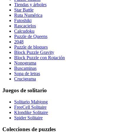
Tiendas y árboles
Star Battle
Ruta Numérica
Futoshiki
Rascacielos
Calcudoku
Puzzle de Queens
2048
Puzzle de bloques
Block Puzzle Gravity
Block Puzzle con Rotación
Nonograma
Buscaminas
Sopa de letras
Crucigrama
Juegos de solitario
Solitario Mahjong
FreeCell Solitaire
Klondike Solitaire
Spider Solitaire
Colecciones de puzzles