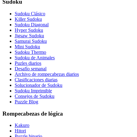
Sudoku
Sudoku Clásico
Killer Sudoku
Sudoku Diagonal
Hyper Sudoku
Jigsaw Sudoku
Samurai Sudoku
Mini Sudoku
Sudoku Thermo
Sudoku de Animales
Puzles diarios
Desafío semanal
Archivo de rompecabezas diarios
Clasificaciones diarias
Solucionador de Sudoku
Sudoku Imprimible
Consejos de Sudoku
Puzzle Blog
Rompecabezas de lógica
Kakuro
Hitori
Puzzle binario