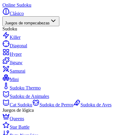
Online Sudoku
Clásico
Juegos de rompecabezas
Sudoku
Killer
Diagonal
Hyper
Jigsaw
Samurai
Mini
Sudoku Thermo
Sudoku de Animales
Cat Sudoku
Sudoku de Perros
Sudoku de Aves
Juegos de lógica
Queens
Star Battle