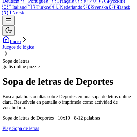
Deutsch
🇵🇹
Português
🇫🇷
Français
🇰🇷
한국어
🇷🇺
Русский
🇮🇹
Italiano
🇹🇷
Türkçe
🇳🇱
Nederlands
🇸🇪
Svenska
🇩🇰
Dansk
🇳🇴
Norsk
Inicio
Juegos de lógica
Sopa de letras
gratis online puzzle
Sopa de letras de Deportes
Busca palabras ocultas sobre Deportes en una sopa de letras online
clara. Resuélvela en pantalla o imprímela como actividad de
vocabulario.
Sopa de letras de Deportes · 10x10 · 8-12 palabras
Play Sopa de letras