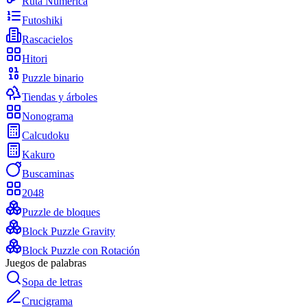
Ruta Numérica
Futoshiki
Rascacielos
Hitori
Puzzle binario
Tiendas y árboles
Nonograma
Calcudoku
Kakuro
Buscaminas
2048
Puzzle de bloques
Block Puzzle Gravity
Block Puzzle con Rotación
Juegos de palabras
Sopa de letras
Crucigrama