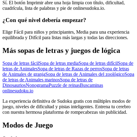
Sí. El botón Imprimir abre una hoja limpia con título, dificultad,
cuadrícula, lista de palabras y pie de onlinesudoku.io.
¿Con qué nivel debería empezar?
Elige Fácil para niños y principiantes, Media para una experiencia
equilibrada y Difícil para listas más largas y todas las direcciones.
Más sopas de letras y juegos de lógica
Sopa de letras fácil
Sopa de letras media
Sopa de letras difícil
Sopa de
letras de Animales
Sopa de letras de Razas de perros
Sopa de letras
de Animales de granja
Sopa de letras de Animales del zoológico
Sopa
de letras de Animales marinos
Sopa de letras de
Dinosaurios
Nonograma
Puzzle de reinas
Buscaminas
onlinesudoku.io
La experiencia definitiva de Sudoku gratis con múltiples modos de
juego, niveles de dificultad y pistas inteligentes. Entrena tu cerebro
con nuestra hermosa plataforma de rompecabezas sin publicidad.
Modos de Juego