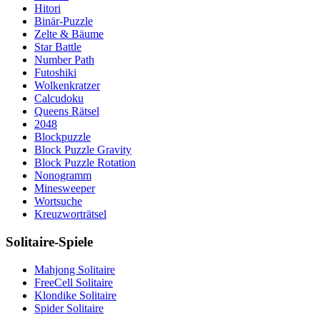
Hitori
Binär-Puzzle
Zelte & Bäume
Star Battle
Number Path
Futoshiki
Wolkenkratzer
Calcudoku
Queens Rätsel
2048
Blockpuzzle
Block Puzzle Gravity
Block Puzzle Rotation
Nonogramm
Minesweeper
Wortsuche
Kreuzworträtsel
Solitaire-Spiele
Mahjong Solitaire
FreeCell Solitaire
Klondike Solitaire
Spider Solitaire