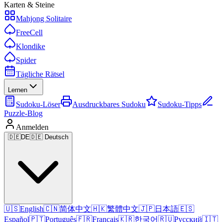
Karten & Steine
Mahjong Solitaire
FreeCell
Klondike
Spider
Tägliche Rätsel
Lernen
Sudoku-Löser
Ausdruckbares Sudoku
Sudoku-Tipps
Puzzle-Blog
Anmelden
🇩🇪
DE
🇩🇪 Deutsch
🇺🇸
English
🇨🇳
简体中文
🇭🇰
繁體中文
🇯🇵
日本語
🇪🇸
Español
🇵🇹
Português
🇫🇷
Français
🇰🇷
한국어
🇷🇺
Русский
🇮🇹