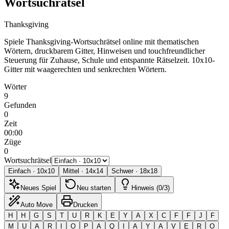
Wortsuchrätsel
Thanksgiving
Spiele Thanksgiving-Wortsuchrätsel online mit thematischen
Wörtern, druckbarem Gitter, Hinweisen und touchfreundlicher
Steuerung für Zuhause, Schule und entspannte Rätselzeit.
10x10-
Gitter mit waagerechten und senkrechten Wörtern.
Wörter
9
Gefunden
0
Zeit
00:00
Züge
0
Wortsuchrätsel
Einfach
·
10
x
10
Mittel
·
14
x
14
Schwer
·
18
x
18
Neues Spiel
Neu starten
Hinweis (0/3)
Auto Move
Drucken
H
H
G
S
T
U
R
K
E
Y
A
X
C
F
F
J
F
M
U
A
R
I
O
P
A
Q
I
A
Y
A
V
E
R
O