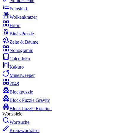
Number Path
Futoshiki
Wolkenkratzer
Hitori
Binär-Puzzle
Zelte & Bäume
Nonogramm
Calcudoku
Kakuro
Minesweeper
2048
Blockpuzzle
Block Puzzle Gravity
Block Puzzle Rotation
Wortspiele
Wortsuche
Kreuzworträtsel