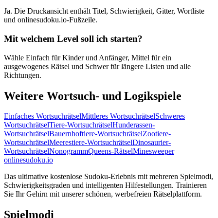
Ja. Die Druckansicht enthält Titel, Schwierigkeit, Gitter, Wortliste
und onlinesudoku.io-Fußzeile.
Mit welchem Level soll ich starten?
Wähle Einfach für Kinder und Anfänger, Mittel für ein
ausgewogenes Rätsel und Schwer für längere Listen und alle
Richtungen.
Weitere Wortsuch- und Logikspiele
Einfaches Wortsuchrätsel
Mittleres Wortsuchrätsel
Schweres
Wortsuchrätsel
Tiere-Wortsuchrätsel
Hunderassen-
Wortsuchrätsel
Bauernhoftiere-Wortsuchrätsel
Zootiere-
Wortsuchrätsel
Meerestiere-Wortsuchrätsel
Dinosaurier-
Wortsuchrätsel
Nonogramm
Queens-Rätsel
Minesweeper
onlinesudoku.io
Das ultimative kostenlose Sudoku-Erlebnis mit mehreren Spielmodi,
Schwierigkeitsgraden und intelligenten Hilfestellungen. Trainieren
Sie Ihr Gehirn mit unserer schönen, werbefreien Rätselplattform.
Spielmodi