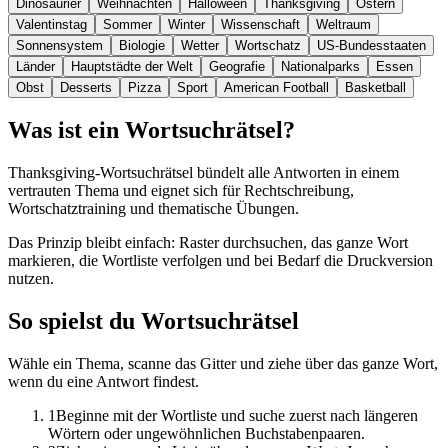
Dinosaurier
Weihnachten
Halloween
Thanksgiving
Ostern
Valentinstag
Sommer
Winter
Wissenschaft
Weltraum
Sonnensystem
Biologie
Wetter
Wortschatz
US-Bundesstaaten
Länder
Hauptstädte der Welt
Geografie
Nationalparks
Essen
Obst
Desserts
Pizza
Sport
American Football
Basketball
Was ist ein Wortsuchrätsel?
Thanksgiving-Wortsuchrätsel bündelt alle Antworten in einem
vertrauten Thema und eignet sich für Rechtschreibung,
Wortschatztraining und thematische Übungen.
Das Prinzip bleibt einfach: Raster durchsuchen, das ganze Wort
markieren, die Wortliste verfolgen und bei Bedarf die Druckversion
nutzen.
So spielst du Wortsuchrätsel
Wähle ein Thema, scanne das Gitter und ziehe über das ganze Wort,
wenn du eine Antwort findest.
1
Beginne mit der Wortliste und suche zuerst nach längeren
Wörtern oder ungewöhnlichen Buchstabenpaaren.