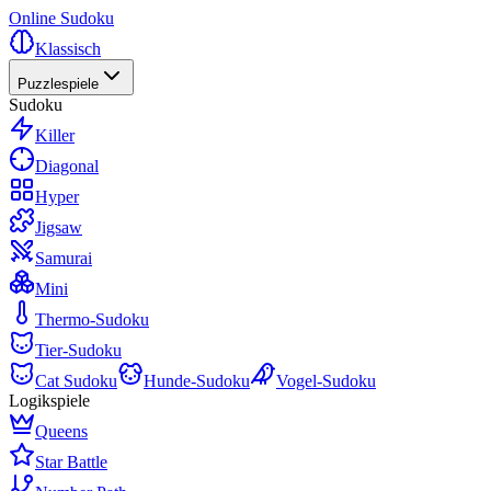
Online Sudoku
Klassisch
Puzzlespiele
Sudoku
Killer
Diagonal
Hyper
Jigsaw
Samurai
Mini
Thermo-Sudoku
Tier-Sudoku
Cat Sudoku
Hunde-Sudoku
Vogel-Sudoku
Logikspiele
Queens
Star Battle