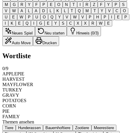
M
G
R
Y
F
P
E
O
N
T
I
R
Z
F
Y
P
S
V
W
A
L
A
D
L
K
L
T
Q
M
T
Y
V
C
O
U
E
W
P
U
O
Q
Y
V
W
V
P
H
P
I
E
P
I
K
E
Q
I
G
E
Y
S
C
X
X
R
W
E
Neues Spiel
Neu starten
Hinweis (0/3)
Auto Move
Drucken
Wortliste
0
/
9
APPLEPIE
HARVEST
MAYFLOWER
TURKEY
GRAVY
POTATOES
CORN
PIE
FAMILY
Themen ansehen
Tiere
Hunderassen
Bauernhoftiere
Zootiere
Meerestiere