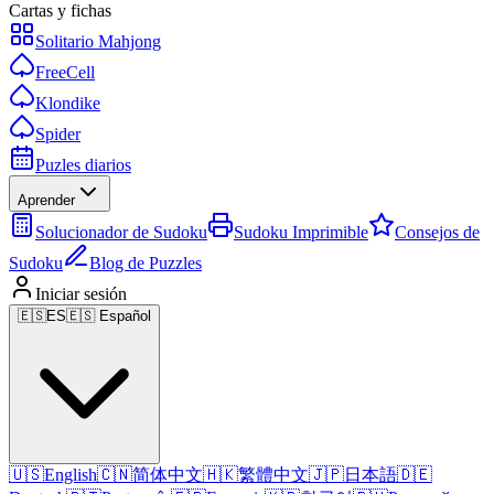
Cartas y fichas
Solitario Mahjong
FreeCell
Klondike
Spider
Puzles diarios
Aprender
Solucionador de Sudoku
Sudoku Imprimible
Consejos de
Sudoku
Blog de Puzzles
Iniciar sesión
🇪🇸
ES
🇪🇸 Español
🇺🇸
English
🇨🇳
简体中文
🇭🇰
繁體中文
🇯🇵
日本語
🇩🇪