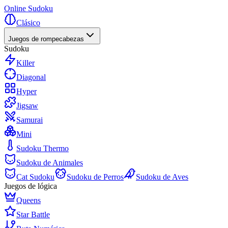
Online Sudoku
Clásico
Juegos de rompecabezas
Sudoku
Killer
Diagonal
Hyper
Jigsaw
Samurai
Mini
Sudoku Thermo
Sudoku de Animales
Cat Sudoku
Sudoku de Perros
Sudoku de Aves
Juegos de lógica
Queens
Star Battle