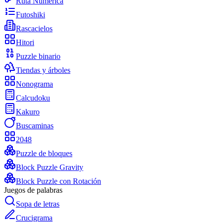
Ruta Numérica
Futoshiki
Rascacielos
Hitori
Puzzle binario
Tiendas y árboles
Nonograma
Calcudoku
Kakuro
Buscaminas
2048
Puzzle de bloques
Block Puzzle Gravity
Block Puzzle con Rotación
Juegos de palabras
Sopa de letras
Crucigrama