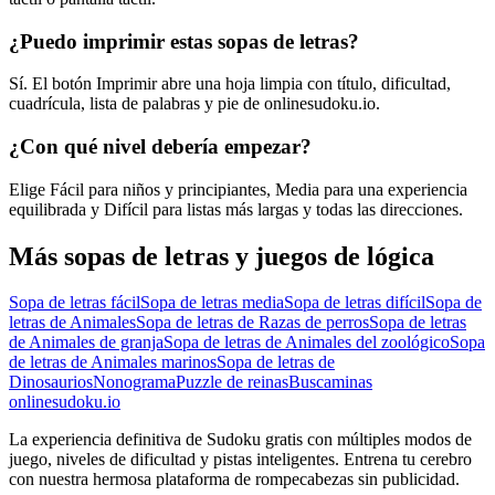
¿Puedo imprimir estas sopas de letras?
Sí. El botón Imprimir abre una hoja limpia con título, dificultad,
cuadrícula, lista de palabras y pie de onlinesudoku.io.
¿Con qué nivel debería empezar?
Elige Fácil para niños y principiantes, Media para una experiencia
equilibrada y Difícil para listas más largas y todas las direcciones.
Más sopas de letras y juegos de lógica
Sopa de letras fácil
Sopa de letras media
Sopa de letras difícil
Sopa de
letras de Animales
Sopa de letras de Razas de perros
Sopa de letras
de Animales de granja
Sopa de letras de Animales del zoológico
Sopa
de letras de Animales marinos
Sopa de letras de
Dinosaurios
Nonograma
Puzzle de reinas
Buscaminas
onlinesudoku.io
La experiencia definitiva de Sudoku gratis con múltiples modos de
juego, niveles de dificultad y pistas inteligentes. Entrena tu cerebro
con nuestra hermosa plataforma de rompecabezas sin publicidad.