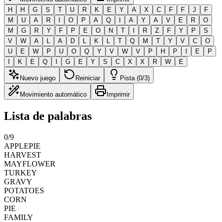
H
H
G
S
T
U
R
K
E
Y
A
X
C
F
F
J
F
M
U
A
R
I
O
P
A
Q
I
A
Y
A
V
E
R
O
M
G
R
Y
F
P
E
O
N
T
I
R
Z
F
Y
P
S
V
W
A
L
A
D
L
K
L
T
Q
M
T
Y
V
C
O
U
E
W
P
U
O
Q
Y
V
W
V
P
H
P
I
E
P
I
K
E
Q
I
G
E
Y
S
C
X
X
R
W
E
Nuevo juego
Reiniciar
Pista (0/3)
Movimiento automático
Imprimir
Lista de palabras
0
/
9
APPLEPIE
HARVEST
MAYFLOWER
TURKEY
GRAVY
POTATOES
CORN
PIE
FAMILY