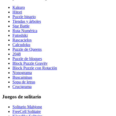
Kakuro
Hitori
Puzzle binario
Tiendas y árboles
Star Battle
Ruta Numérica
Futoshiki
Rascacielos
Calcudoku
Puzzle de Queens
2048
Puzzle de bloques
Block Puzzle Gravity
Block Puzzle con Rotación
Nonograma
Buscaminas
Sopa de letras
Crucigrama
Juegos de solitario
Solitario Mahjong
FreeCell Solitaire