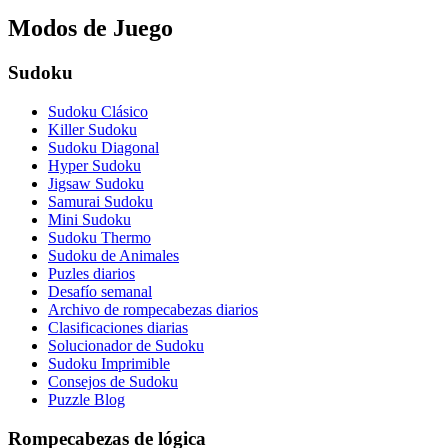
Modos de Juego
Sudoku
Sudoku Clásico
Killer Sudoku
Sudoku Diagonal
Hyper Sudoku
Jigsaw Sudoku
Samurai Sudoku
Mini Sudoku
Sudoku Thermo
Sudoku de Animales
Puzles diarios
Desafío semanal
Archivo de rompecabezas diarios
Clasificaciones diarias
Solucionador de Sudoku
Sudoku Imprimible
Consejos de Sudoku
Puzzle Blog
Rompecabezas de lógica