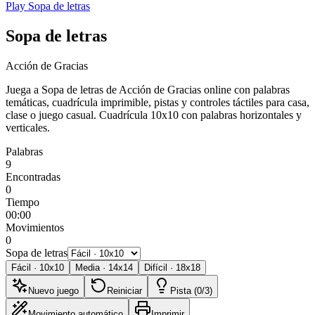
Play Sopa de letras
Sopa de letras
Acción de Gracias
Juega a Sopa de letras de Acción de Gracias online con palabras
temáticas, cuadrícula imprimible, pistas y controles táctiles para casa,
clase o juego casual.
Cuadrícula 10x10 con palabras horizontales y
verticales.
Palabras
9
Encontradas
0
Tiempo
00:00
Movimientos
0
Sopa de letras
Fácil
·
10
x
10
Media
·
14
x
14
Difícil
·
18
x
18
Nuevo juego
Reiniciar
Pista (0/3)
Movimiento automático
Imprimir