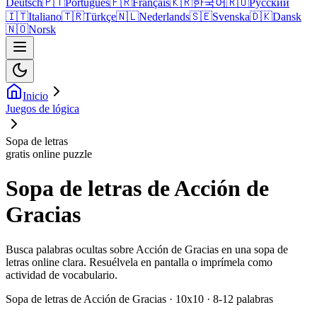
Deutsch
🇵🇹
Português
🇫🇷
Français
🇰🇷
한국어
🇷🇺
Русский
🇮🇹
Italiano
🇹🇷
Türkçe
🇳🇱
Nederlands
🇸🇪
Svenska
🇩🇰
Dansk
🇳🇴
Norsk
Inicio
Juegos de lógica
Sopa de letras
gratis online puzzle
Sopa de letras de Acción de
Gracias
Busca palabras ocultas sobre Acción de Gracias en una sopa de
letras online clara. Resuélvela en pantalla o imprímela como
actividad de vocabulario.
Sopa de letras de Acción de Gracias · 10x10 · 8-12 palabras