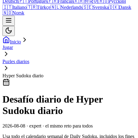
Deutsch
🇵🇹
Português
🇫🇷
Français
🇰🇷
한국어
🇷🇺
Русский
🇮🇹
Italiano
🇹🇷
Türkçe
🇳🇱
Nederlands
🇸🇪
Svenska
🇩🇰
Dansk
🇳🇴
Norsk
Inicio
Jugar
Puzles diarios
Hyper Sudoku diario
Desafío diario de Hyper
Sudoku diario
2026-08-08 · expert · el mismo reto para todos
Usa todo el calendario semanal de Daily Sudoku, incluidos los fines