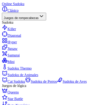
Online Sudoku
Clásico
Juegos de rompecabezas
Sudoku
Killer
Diagonal
Hyper
Jigsaw
Samurai
Mini
Sudoku Thermo
Sudoku de Animales
Cat Sudoku
Sudoku de Perros
Sudoku de Aves
Juegos de lógica
Queens
Star Battle