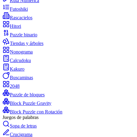
Ruta Numérica
Futoshiki
Rascacielos
Hitori
Puzzle binario
Tiendas y árboles
Nonograma
Calcudoku
Kakuro
Buscaminas
2048
Puzzle de bloques
Block Puzzle Gravity
Block Puzzle con Rotación
Juegos de palabras
Sopa de letras
Crucigrama