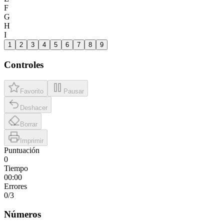
F
G
H
I
1
2
3
4
5
6
7
8
9
Controles
Favorito
Pausar
Deshacer
Borrar
Imprimir
Puntuación
0
Tiempo
00:00
Errores
0
/3
Números