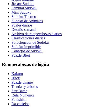
Jigsaw Sudoku
Samurai Sudoku
Mini Sudoku
Sudoku Thermo
Sudoku de Animales
Puzles diarios
Desafío semanal
Archivo de rompecabezas diarios
Clasificaciones diarias
Solucionador de Sudoku
Sudoku Imprimible
Consejos de Sudoku
Puzzle Blog
Rompecabezas de lógica
Kakuro
Hitori
Puzzle binario
Tiendas y árboles
Star Battle
Ruta Numérica
Futoshiki
Rascacielos