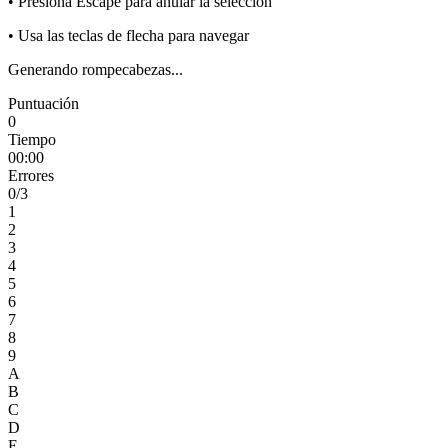
• Presiona Escape para anular la selección
• Usa las teclas de flecha para navegar
Generando rompecabezas...
Puntuación
0
Tiempo
00:00
Errores
0
/3
1
2
3
4
5
6
7
8
9
A
B
C
D
E