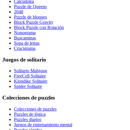
Calcudoku
Puzzle de Queens
2048
Puzzle de bloques
Block Puzzle Gravity
Block Puzzle con Rotación
Nonograma
Buscaminas
Sopa de letras
Crucigrama
Juegos de solitario
Solitario Mahjong
FreeCell Solitaire
Klondike Solitaire
Spider Solitaire
Colecciones de puzzles
Colecciones de puzzles
Puzzles de lógica
Puzzles diarios
Juegos de entrenamiento mental
Puzzles rápidos