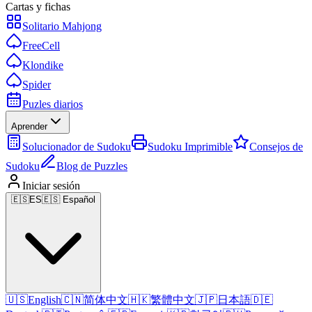
Cartas y fichas
Solitario Mahjong
FreeCell
Klondike
Spider
Puzles diarios
Aprender
Solucionador de Sudoku
Sudoku Imprimible
Consejos de
Sudoku
Blog de Puzzles
Iniciar sesión
🇪🇸
ES
🇪🇸 Español
🇺🇸
English
🇨🇳
简体中文
🇭🇰
繁體中文
🇯🇵
日本語
🇩🇪