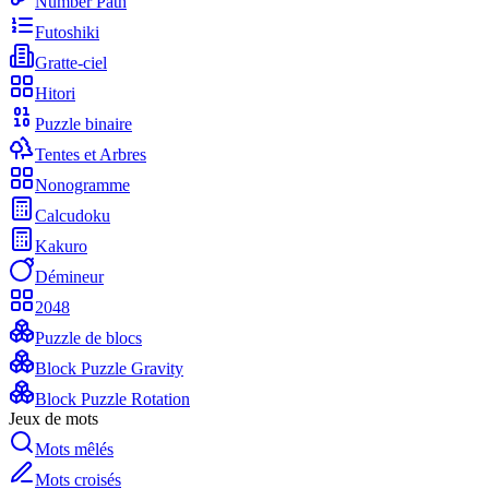
Number Path
Futoshiki
Gratte-ciel
Hitori
Puzzle binaire
Tentes et Arbres
Nonogramme
Calcudoku
Kakuro
Démineur
2048
Puzzle de blocs
Block Puzzle Gravity
Block Puzzle Rotation
Jeux de mots
Mots mêlés
Mots croisés