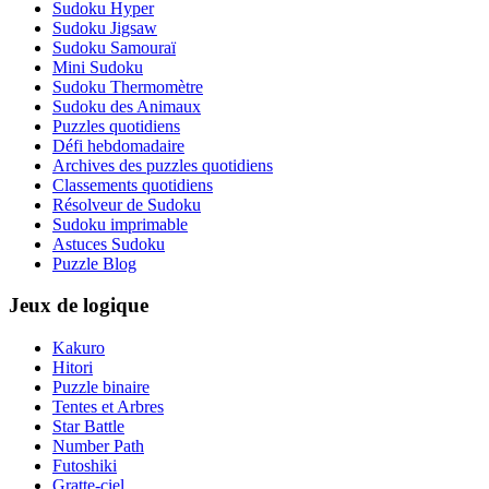
Sudoku Hyper
Sudoku Jigsaw
Sudoku Samouraï
Mini Sudoku
Sudoku Thermomètre
Sudoku des Animaux
Puzzles quotidiens
Défi hebdomadaire
Archives des puzzles quotidiens
Classements quotidiens
Résolveur de Sudoku
Sudoku imprimable
Astuces Sudoku
Puzzle Blog
Jeux de logique
Kakuro
Hitori
Puzzle binaire
Tentes et Arbres
Star Battle
Number Path
Futoshiki
Gratte-ciel