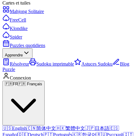
Cartes et tuiles
Mahjong Solitaire
FreeCell
Klondike
Spider
Puzzles quotidiens
Apprendre
Résolveur
Sudoku imprimable
Astuces Sudoku
Blog
Puzzle
Connexion
🇫🇷
FR
🇫🇷 Français
🇺🇸
English
🇨🇳
简体中文
🇭🇰
繁體中文
🇯🇵
日本語
🇪🇸
Español
🇩🇪
Deutsch
🇵🇹
Português
🇰🇷
한국어
🇷🇺
Русский
🇮🇹