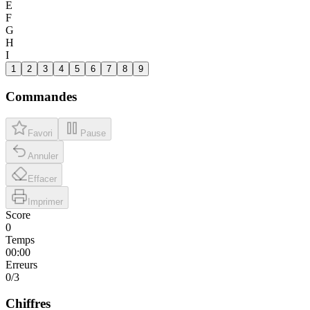
E
F
G
H
I
1
2
3
4
5
6
7
8
9
Commandes
Favori
Pause
Annuler
Effacer
Imprimer
Score
0
Temps
00:00
Erreurs
0
/3
Chiffres