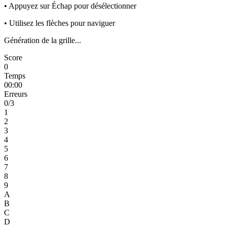
• Appuyez sur Échap pour désélectionner
• Utilisez les flèches pour naviguer
Génération de la grille...
Score
0
Temps
00:00
Erreurs
0
/3
1
2
3
4
5
6
7
8
9
A
B
C
D