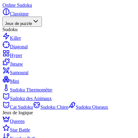
Online Sudoku
Classique
Jeux de puzzle
Sudoku
Killer
Diagonal
Hyper
Jigsaw
Samouraï
Mini
Sudoku Thermomètre
Sudoku des Animaux
Cat Sudoku
Sudoku Chien
Sudoku Oiseaux
Jeux de logique
Queens
Star Battle