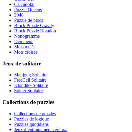
Calcudoku
Puzzle Queens
2048
Puzzle de blocs
Block Puzzle Gravity
Block Puzzle Rotation
Nonogramme
Démineur
Mots mêlés
Mots croisés
Jeux de solitaire
Mahjong Solitaire
FreeCell Solitaire
Klondike Solitaire
Spider Solitaire
Collections de puzzles
Collections de puzzles
Puzzles de logique
Puzzles quotidiens
Jeux d’entraînement cérébral