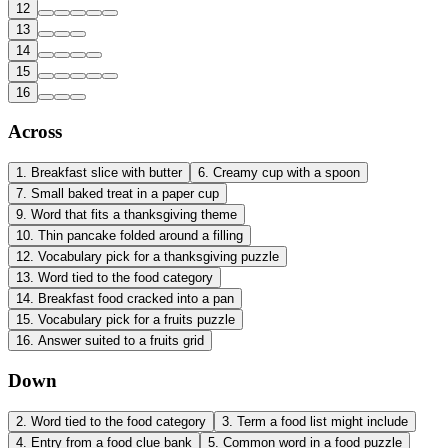
12
13
14
15
16
Across
1
.
Breakfast slice with butter
6
.
Creamy cup with a spoon
7
.
Small baked treat in a paper cup
9
.
Word that fits a thanksgiving theme
10
.
Thin pancake folded around a filling
12
.
Vocabulary pick for a thanksgiving puzzle
13
.
Word tied to the food category
14
.
Breakfast food cracked into a pan
15
.
Vocabulary pick for a fruits puzzle
16
.
Answer suited to a fruits grid
Down
2
.
Word tied to the food category
3
.
Term a food list might include
4
.
Entry from a food clue bank
5
.
Common word in a food puzzle