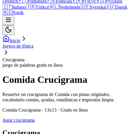
Deutsch
🇵🇹
Português
🇫🇷
Français
🇰🇷
한국어
🇷🇺
Русский
🇮🇹
Italiano
🇹🇷
Türkçe
🇳🇱
Nederlands
🇸🇪
Svenska
🇩🇰
Dansk
🇳🇴
Norsk
Inicio
Juegos de lógica
Crucigrama
juego de palabras gratis en línea
Comida Crucigrama
Resuelve un crucigrama de Comida con pistas originales,
vocabulario común, ayudas, estadísticas e impresión limpia.
Comida Crucigrama · 13x13 · Gratis en línea
Jugar crucigrama
Crucigrama