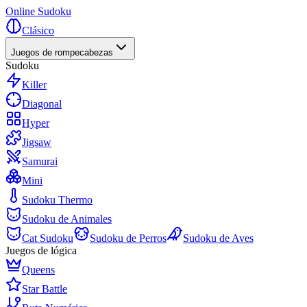
Online Sudoku
Clásico
Juegos de rompecabezas
Sudoku
Killer
Diagonal
Hyper
Jigsaw
Samurai
Mini
Sudoku Thermo
Sudoku de Animales
Cat Sudoku
Sudoku de Perros
Sudoku de Aves
Juegos de lógica
Queens
Star Battle