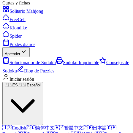
Cartas y fichas
Solitario Mahjong
FreeCell
Klondike
Spider
Puzles diarios
Aprender
Solucionador de Sudoku
Sudoku Imprimible
Consejos de
Sudoku
Blog de Puzzles
Iniciar sesión
🇪🇸
ES
🇪🇸 Español
🇺🇸
English
🇨🇳
简体中文
🇭🇰
繁體中文
🇯🇵
日本語
🇩🇪