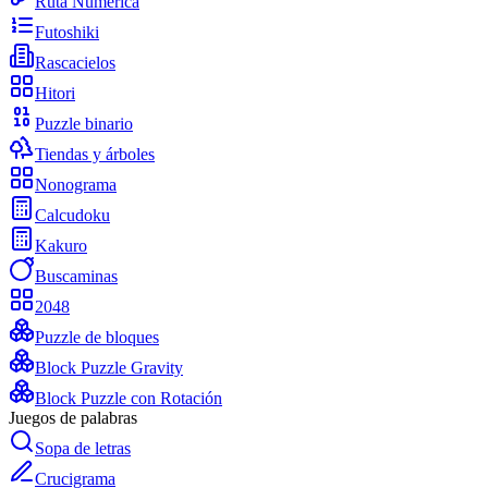
Ruta Numérica
Futoshiki
Rascacielos
Hitori
Puzzle binario
Tiendas y árboles
Nonograma
Calcudoku
Kakuro
Buscaminas
2048
Puzzle de bloques
Block Puzzle Gravity
Block Puzzle con Rotación
Juegos de palabras
Sopa de letras
Crucigrama