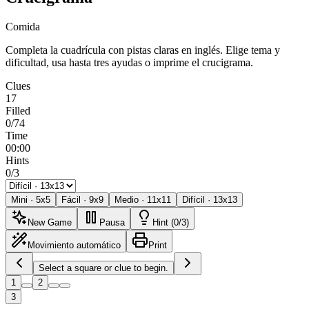
Comida
Completa la cuadrícula con pistas claras en inglés. Elige tema y
dificultad, usa hasta tres ayudas o imprime el crucigrama.
Clues
17
Filled
0/74
Time
00:00
Hints
0/3
Mini
·
5
x
5
Fácil
·
9
x
9
Medio
·
11
x
11
Difícil
·
13
x
13
New Game
Pausa
Hint (0/3)
Movimiento automático
Print
Select a square or clue to begin.
1
2
3