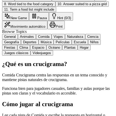
8
.
Word tied to the food category
10
.
Answer suited to a pizza grid
11
.
Term a food list might include
New Game
Pausa
Hint (0/3)
Movimiento automático
Print
Browse Topics
General
Animales
Comida
Viajes
Naturaleza
Ciencia
Geografía
Deportes
Música
Películas
Escuela
Niños
Fiestas
Clima
Espacio
Océano
Plantas
Hogar
Juegos clásicos
Videojuegos
¿Qué es un crucigrama?
Comida Crucigrama centra las respuestas en un tema conocido y
mantiene pistas naturales de crucigrama.
Funciona bien para jugadores casuales, familias y aulas porque las
pistas son claras y el vocabulario es accesible.
Cómo jugar al crucigrama
Lee cada pista de Comida y escribe la respuesta en horizontal o