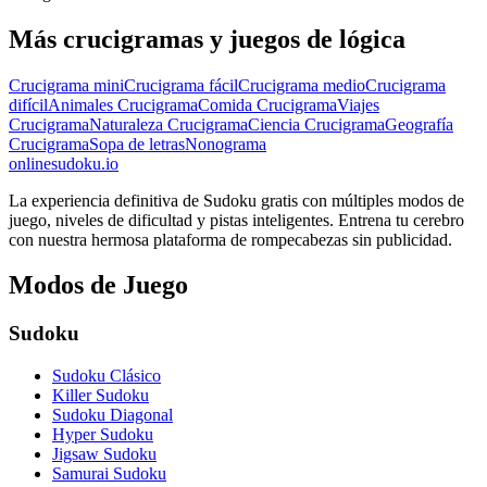
Más crucigramas y juegos de lógica
Crucigrama mini
Crucigrama fácil
Crucigrama medio
Crucigrama
difícil
Animales Crucigrama
Comida Crucigrama
Viajes
Crucigrama
Naturaleza Crucigrama
Ciencia Crucigrama
Geografía
Crucigrama
Sopa de letras
Nonograma
onlinesudoku.io
La experiencia definitiva de Sudoku gratis con múltiples modos de
juego, niveles de dificultad y pistas inteligentes. Entrena tu cerebro
con nuestra hermosa plataforma de rompecabezas sin publicidad.
Modos de Juego
Sudoku
Sudoku Clásico
Killer Sudoku
Sudoku Diagonal
Hyper Sudoku
Jigsaw Sudoku
Samurai Sudoku