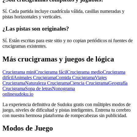
Sí. Cada partida incluye cuadrícula válida, casillas numeradas y
pistas horizontales y verticales.
¿Las pistas son originales?
Sí. Están escritas para este sitio y no copian periódicos ni fuentes de
crucigramas existentes.
Más crucigramas y juegos de lógica
Crucigrama mini
Crucigrama fácil
Crucigrama medio
Crucigrama
difícil
Animales Crucigrama
Comida Crucigrama
Viajes
Crucigrama
Naturaleza Crucigrama
Ciencia Crucigrama
Geografía
Crucigrama
Sopa de letras
Nonograma
onlinesudoku.io
La experiencia definitiva de Sudoku gratis con múltiples modos de
juego, niveles de dificultad y pistas inteligentes. Entrena tu cerebro
con nuestra hermosa plataforma de rompecabezas sin publicidad.
Modos de Juego