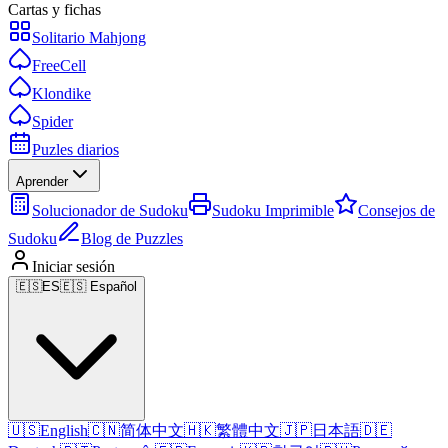
Cartas y fichas
Solitario Mahjong
FreeCell
Klondike
Spider
Puzles diarios
Aprender
Solucionador de Sudoku
Sudoku Imprimible
Consejos de
Sudoku
Blog de Puzzles
Iniciar sesión
🇪🇸
ES
🇪🇸 Español
🇺🇸
English
🇨🇳
简体中文
🇭🇰
繁體中文
🇯🇵
日本語
🇩🇪