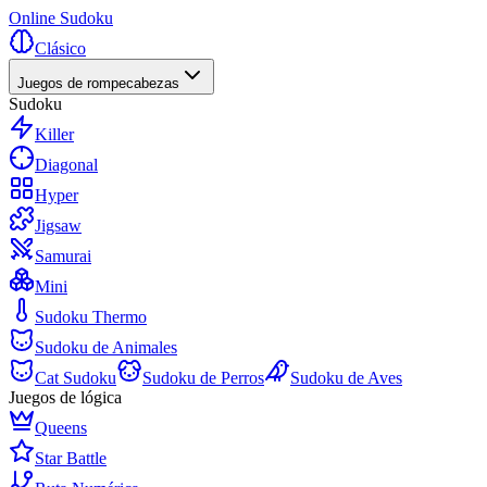
Online Sudoku
Clásico
Juegos de rompecabezas
Sudoku
Killer
Diagonal
Hyper
Jigsaw
Samurai
Mini
Sudoku Thermo
Sudoku de Animales
Cat Sudoku
Sudoku de Perros
Sudoku de Aves
Juegos de lógica
Queens
Star Battle