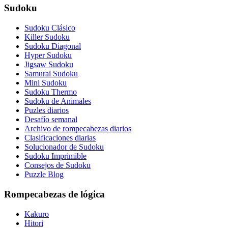
Sudoku
Sudoku Clásico
Killer Sudoku
Sudoku Diagonal
Hyper Sudoku
Jigsaw Sudoku
Samurai Sudoku
Mini Sudoku
Sudoku Thermo
Sudoku de Animales
Puzles diarios
Desafío semanal
Archivo de rompecabezas diarios
Clasificaciones diarias
Solucionador de Sudoku
Sudoku Imprimible
Consejos de Sudoku
Puzzle Blog
Rompecabezas de lógica
Kakuro
Hitori