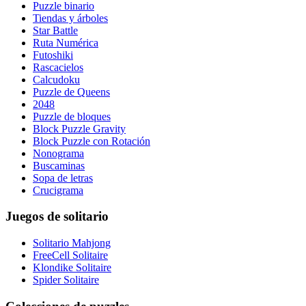
Puzzle binario
Tiendas y árboles
Star Battle
Ruta Numérica
Futoshiki
Rascacielos
Calcudoku
Puzzle de Queens
2048
Puzzle de bloques
Block Puzzle Gravity
Block Puzzle con Rotación
Nonograma
Buscaminas
Sopa de letras
Crucigrama
Juegos de solitario
Solitario Mahjong
FreeCell Solitaire
Klondike Solitaire
Spider Solitaire