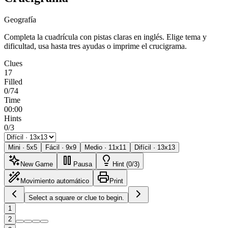
Geografía
Completa la cuadrícula con pistas claras en inglés. Elige tema y
dificultad, usa hasta tres ayudas o imprime el crucigrama.
Clues
17
Filled
0/74
Time
00:00
Hints
0/3
Mini
·
5
x
5
Fácil
·
9
x
9
Medio
·
11
x
11
Difícil
·
13
x
13
New Game
Pausa
Hint (0/3)
Movimiento automático
Print
Select a square or clue to begin.
1
2