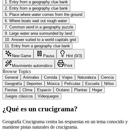
1
.
Entry from a geography clue bank
2
.
Entry from a geography clue bank
5
.
Place where water comes from the ground
6
.
Where boats wait out rough water
7
.
Common word in a geography puzzle
9
.
Large water area surrounded by land
10
.
Answer suited to a world capitals grid
11
.
Entry from a geography clue bank
New Game
Pausa
Hint (0/3)
Movimiento automático
Print
Browse Topics
General
Animales
Comida
Viajes
Naturaleza
Ciencia
Geografía
Deportes
Música
Películas
Escuela
Niños
Fiestas
Clima
Espacio
Océano
Plantas
Hogar
Juegos clásicos
Videojuegos
¿Qué es un crucigrama?
Geografía Crucigrama centra las respuestas en un tema conocido y
mantiene pistas naturales de crucigrama.