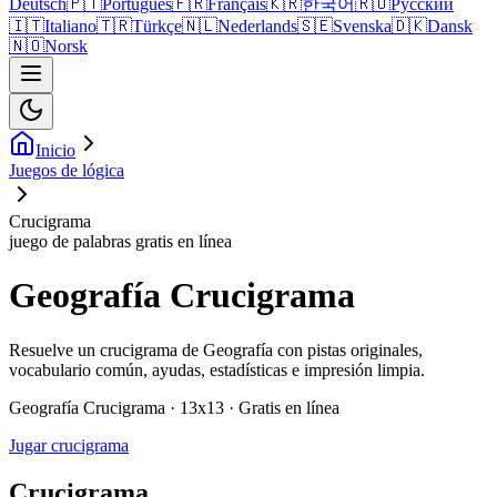
Deutsch
🇵🇹
Português
🇫🇷
Français
🇰🇷
한국어
🇷🇺
Русский
🇮🇹
Italiano
🇹🇷
Türkçe
🇳🇱
Nederlands
🇸🇪
Svenska
🇩🇰
Dansk
🇳🇴
Norsk
Inicio
Juegos de lógica
Crucigrama
juego de palabras gratis en línea
Geografía Crucigrama
Resuelve un crucigrama de Geografía con pistas originales,
vocabulario común, ayudas, estadísticas e impresión limpia.
Geografía Crucigrama · 13x13 · Gratis en línea
Jugar crucigrama
Crucigrama