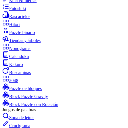
Ruta Numérica
Futoshiki
Rascacielos
Hitori
Puzzle binario
Tiendas y árboles
Nonograma
Calcudoku
Kakuro
Buscaminas
2048
Puzzle de bloques
Block Puzzle Gravity
Block Puzzle con Rotación
Juegos de palabras
Sopa de letras
Crucigrama