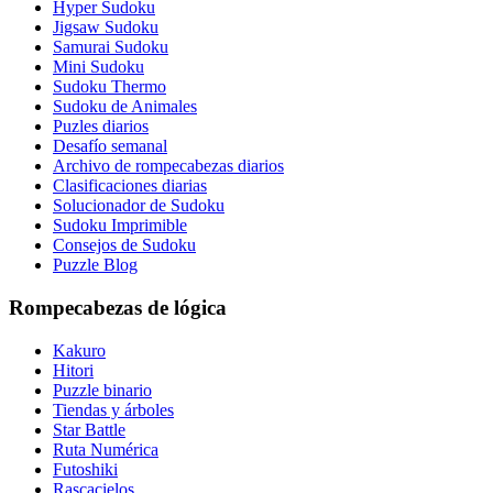
Hyper Sudoku
Jigsaw Sudoku
Samurai Sudoku
Mini Sudoku
Sudoku Thermo
Sudoku de Animales
Puzles diarios
Desafío semanal
Archivo de rompecabezas diarios
Clasificaciones diarias
Solucionador de Sudoku
Sudoku Imprimible
Consejos de Sudoku
Puzzle Blog
Rompecabezas de lógica
Kakuro
Hitori
Puzzle binario
Tiendas y árboles
Star Battle
Ruta Numérica
Futoshiki
Rascacielos