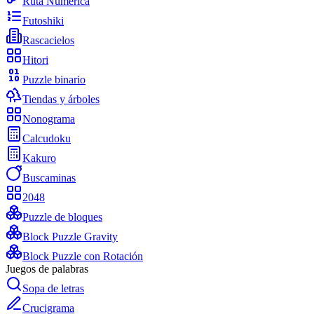
Ruta Numérica
Futoshiki
Rascacielos
Hitori
Puzzle binario
Tiendas y árboles
Nonograma
Calcudoku
Kakuro
Buscaminas
2048
Puzzle de bloques
Block Puzzle Gravity
Block Puzzle con Rotación
Juegos de palabras
Sopa de letras
Crucigrama