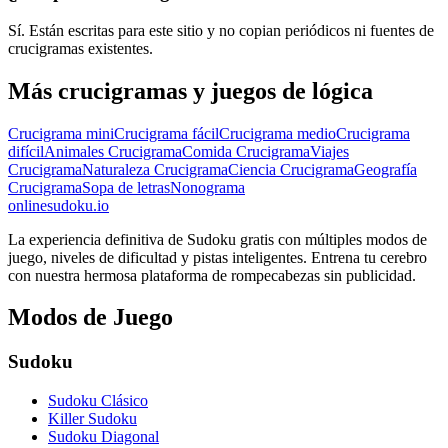
Sí. Están escritas para este sitio y no copian periódicos ni fuentes de
crucigramas existentes.
Más crucigramas y juegos de lógica
Crucigrama mini
Crucigrama fácil
Crucigrama medio
Crucigrama
difícil
Animales Crucigrama
Comida Crucigrama
Viajes
Crucigrama
Naturaleza Crucigrama
Ciencia Crucigrama
Geografía
Crucigrama
Sopa de letras
Nonograma
onlinesudoku.io
La experiencia definitiva de Sudoku gratis con múltiples modos de
juego, niveles de dificultad y pistas inteligentes. Entrena tu cerebro
con nuestra hermosa plataforma de rompecabezas sin publicidad.
Modos de Juego
Sudoku
Sudoku Clásico
Killer Sudoku
Sudoku Diagonal