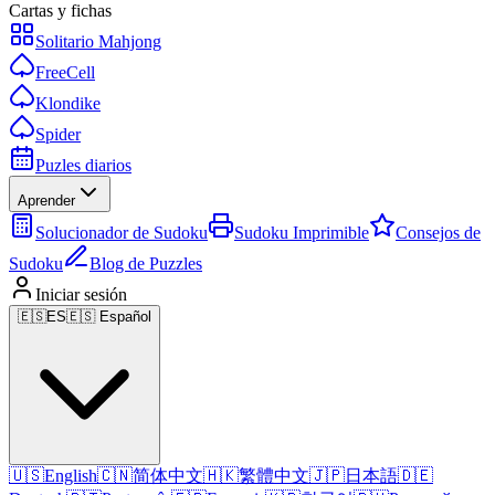
Cartas y fichas
Solitario Mahjong
FreeCell
Klondike
Spider
Puzles diarios
Aprender
Solucionador de Sudoku
Sudoku Imprimible
Consejos de
Sudoku
Blog de Puzzles
Iniciar sesión
🇪🇸
ES
🇪🇸 Español
🇺🇸
English
🇨🇳
简体中文
🇭🇰
繁體中文
🇯🇵
日本語
🇩🇪