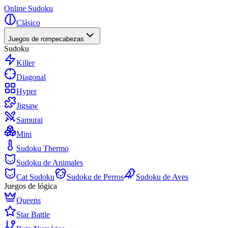
Online Sudoku
Clásico
Juegos de rompecabezas
Sudoku
Killer
Diagonal
Hyper
Jigsaw
Samurai
Mini
Sudoku Thermo
Sudoku de Animales
Cat Sudoku
Sudoku de Perros
Sudoku de Aves
Juegos de lógica
Queens
Star Battle