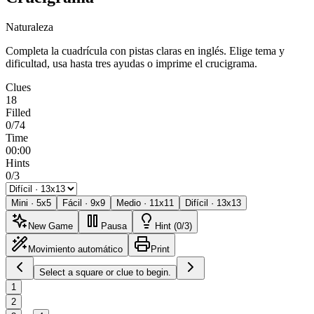
Naturaleza
Completa la cuadrícula con pistas claras en inglés. Elige tema y
dificultad, usa hasta tres ayudas o imprime el crucigrama.
Clues
18
Filled
0/74
Time
00:00
Hints
0/3
Mini
·
5
x
5
Fácil
·
9
x
9
Medio
·
11
x
11
Difícil
·
13
x
13
New Game
Pausa
Hint (0/3)
Movimiento automático
Print
Select a square or clue to begin.
1
2