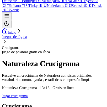
Deutsch
🇵🇹
Português
🇫🇷
Français
🇰🇷
한국어
🇷🇺
Русский
🇮🇹
Italiano
🇹🇷
Türkçe
🇳🇱
Nederlands
🇸🇪
Svenska
🇩🇰
Dansk
🇳🇴
Norsk
Inicio
Juegos de lógica
Crucigrama
juego de palabras gratis en línea
Naturaleza Crucigrama
Resuelve un crucigrama de Naturaleza con pistas originales,
vocabulario común, ayudas, estadísticas e impresión limpia.
Naturaleza Crucigrama · 13x13 · Gratis en línea
Jugar crucigrama
Crucigrama