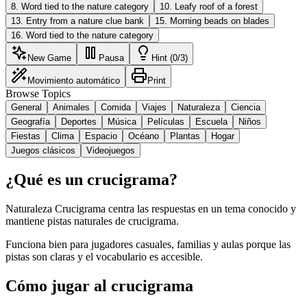
8
.
Word tied to the nature category
10
.
Leafy roof of a forest
13
.
Entry from a nature clue bank
15
.
Morning beads on blades
16
.
Word tied to the nature category
New Game
Pausa
Hint (0/3)
Movimiento automático
Print
Browse Topics
General
Animales
Comida
Viajes
Naturaleza
Ciencia
Geografía
Deportes
Música
Películas
Escuela
Niños
Fiestas
Clima
Espacio
Océano
Plantas
Hogar
Juegos clásicos
Videojuegos
¿Qué es un crucigrama?
Naturaleza Crucigrama centra las respuestas en un tema conocido y
mantiene pistas naturales de crucigrama.
Funciona bien para jugadores casuales, familias y aulas porque las
pistas son claras y el vocabulario es accesible.
Cómo jugar al crucigrama