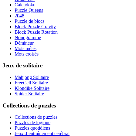
Calcudoku
Puzzle Queens
2048
Puzzle de blocs
Block Puzzle Gravity
Block Puzzle Rotation
Nonogramme
Démineur
Mots mêlés
Mots croisés
Jeux de solitaire
Mahjong Solitaire
FreeCell Solitaire
Klondike Solitaire
Spider Solitaire
Collections de puzzles
Collections de puzzles
Puzzles de logique
Puzzles quotidiens
Jeux d’entraînement cérébral