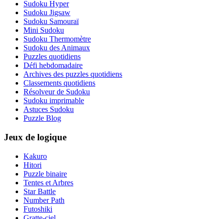
Sudoku Hyper
Sudoku Jigsaw
Sudoku Samouraï
Mini Sudoku
Sudoku Thermomètre
Sudoku des Animaux
Puzzles quotidiens
Défi hebdomadaire
Archives des puzzles quotidiens
Classements quotidiens
Résolveur de Sudoku
Sudoku imprimable
Astuces Sudoku
Puzzle Blog
Jeux de logique
Kakuro
Hitori
Puzzle binaire
Tentes et Arbres
Star Battle
Number Path
Futoshiki
Gratte-ciel