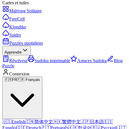
Cartes et tuiles
Mahjong Solitaire
FreeCell
Klondike
Spider
Puzzles quotidiens
Apprendre
Résolveur
Sudoku imprimable
Astuces Sudoku
Blog
Puzzle
Connexion
🇫🇷
FR
🇫🇷 Français
🇺🇸
English
🇨🇳
简体中文
🇭🇰
繁體中文
🇯🇵
日本語
🇪🇸
Español
🇩🇪
Deutsch
🇵🇹
Português
🇰🇷
한국어
🇷🇺
Русский
🇮🇹