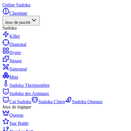
Online Sudoku
Classique
Jeux de puzzle
Sudoku
Killer
Diagonal
Hyper
Jigsaw
Samouraï
Mini
Sudoku Thermomètre
Sudoku des Animaux
Cat Sudoku
Sudoku Chien
Sudoku Oiseaux
Jeux de logique
Queens
Star Battle