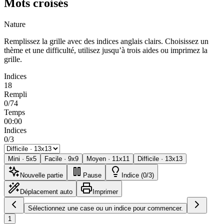
Mots croisés
Nature
Remplissez la grille avec des indices anglais clairs. Choisissez un
thème et une difficulté, utilisez jusqu’à trois aides ou imprimez la
grille.
Indices
18
Rempli
0/74
Temps
00:00
Indices
0/3
Mini
·
5
x
5
Facile
·
9
x
9
Moyen
·
11
x
11
Difficile
·
13
x
13
Nouvelle partie
Pause
Indice (0/3)
Déplacement auto
Imprimer
Sélectionnez une case ou un indice pour commencer.
1