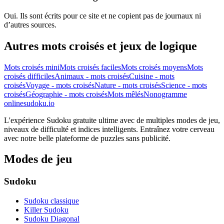
Oui. Ils sont écrits pour ce site et ne copient pas de journaux ni
d’autres sources.
Autres mots croisés et jeux de logique
Mots croisés mini
Mots croisés faciles
Mots croisés moyens
Mots
croisés difficiles
Animaux - mots croisés
Cuisine - mots
croisés
Voyage - mots croisés
Nature - mots croisés
Science - mots
croisés
Géographie - mots croisés
Mots mêlés
Nonogramme
onlinesudoku.io
L'expérience Sudoku gratuite ultime avec de multiples modes de jeu,
niveaux de difficulté et indices intelligents. Entraînez votre cerveau
avec notre belle plateforme de puzzles sans publicité.
Modes de jeu
Sudoku
Sudoku classique
Killer Sudoku
Sudoku Diagonal