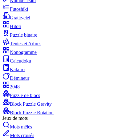
Number Path
Futoshiki
Gratte-ciel
Hitori
Puzzle binaire
Tentes et Arbres
Nonogramme
Calcudoku
Kakuro
Démineur
2048
Puzzle de blocs
Block Puzzle Gravity
Block Puzzle Rotation
Jeux de mots
Mots mêlés
Mots croisés