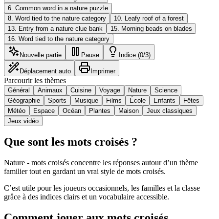
6
.
Common word in a nature puzzle
8
.
Word tied to the nature category
10
.
Leafy roof of a forest
13
.
Entry from a nature clue bank
15
.
Morning beads on blades
16
.
Word tied to the nature category
Nouvelle partie
Pause
Indice (0/3)
Déplacement auto
Imprimer
Parcourir les thèmes
Général
Animaux
Cuisine
Voyage
Nature
Science
Géographie
Sports
Musique
Films
École
Enfants
Fêtes
Météo
Espace
Océan
Plantes
Maison
Jeux classiques
Jeux vidéo
Que sont les mots croisés ?
Nature - mots croisés concentre les réponses autour d’un thème
familier tout en gardant un vrai style de mots croisés.
C’est utile pour les joueurs occasionnels, les familles et la classe
grâce à des indices clairs et un vocabulaire accessible.
Comment jouer aux mots croisés