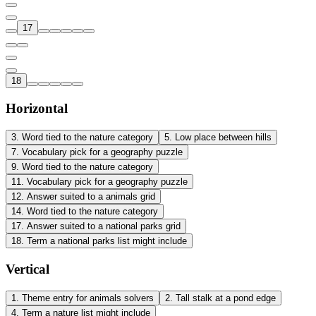
17
18
Horizontal
3
.
Word tied to the nature category
5
.
Low place between hills
7
.
Vocabulary pick for a geography puzzle
9
.
Word tied to the nature category
11
.
Vocabulary pick for a geography puzzle
12
.
Answer suited to a animals grid
14
.
Word tied to the nature category
17
.
Answer suited to a national parks grid
18
.
Term a national parks list might include
Vertical
1
.
Theme entry for animals solvers
2
.
Tall stalk at a pond edge
4
.
Term a nature list might include