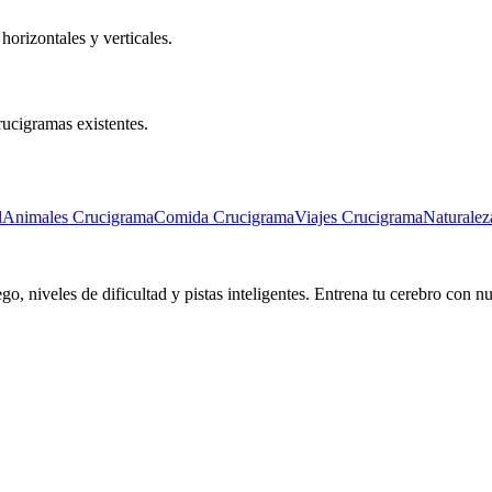
horizontales y verticales.
crucigramas existentes.
l
Animales Crucigrama
Comida Crucigrama
Viajes Crucigrama
Naturalez
go, niveles de dificultad y pistas inteligentes. Entrena tu cerebro con