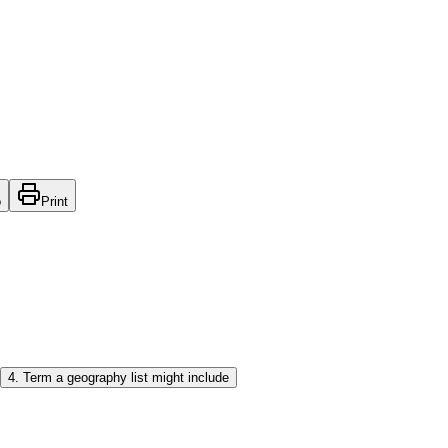
o
Print
4
.
Term a geography list might include