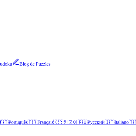
Sudoku
Blog de Puzzles
🇵🇹
Português
🇫🇷
Français
🇰🇷
한국어
🇷🇺
Русский
🇮🇹
Italiano
🇹