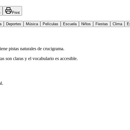
o
Print
a
Deportes
Música
Películas
Escuela
Niños
Fiestas
Clima
E
ene pistas naturales de crucigrama.
as son claras y el vocabulario es accesible.
l.