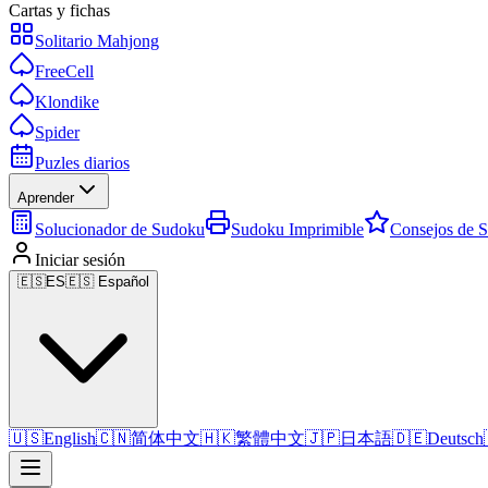
Cartas y fichas
Solitario Mahjong
FreeCell
Klondike
Spider
Puzles diarios
Aprender
Solucionador de Sudoku
Sudoku Imprimible
Consejos de 
Iniciar sesión
🇪🇸
ES
🇪🇸 Español
🇺🇸
English
🇨🇳
简体中文
🇭🇰
繁體中文
🇯🇵
日本語
🇩🇪
Deutsch