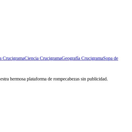
a Crucigrama
Ciencia Crucigrama
Geografía Crucigrama
Sopa de
 nuestra hermosa plataforma de rompecabezas sin publicidad.