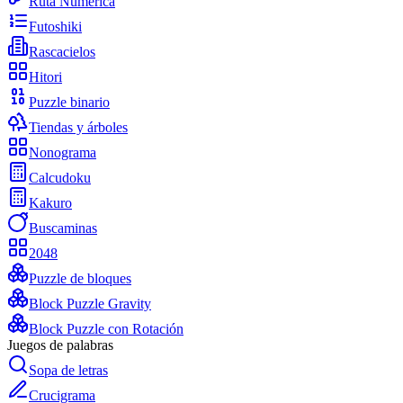
Ruta Numérica
Futoshiki
Rascacielos
Hitori
Puzzle binario
Tiendas y árboles
Nonograma
Calcudoku
Kakuro
Buscaminas
2048
Puzzle de bloques
Block Puzzle Gravity
Block Puzzle con Rotación
Juegos de palabras
Sopa de letras
Crucigrama