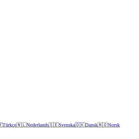

Türkçe
🇳🇱
Nederlands
🇸🇪
Svenska
🇩🇰
Dansk
🇳🇴
Norsk