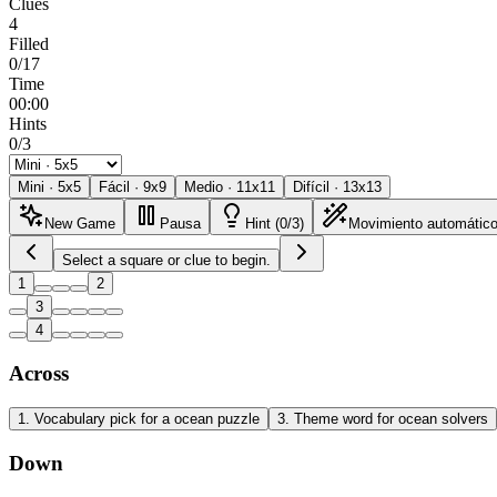
Clues
4
Filled
0/17
Time
00:00
Hints
0/3
Mini
·
5
x
5
Fácil
·
9
x
9
Medio
·
11
x
11
Difícil
·
13
x
13
New Game
Pausa
Hint (0/3)
Movimiento automátic
Select a square or clue to begin.
1
2
3
4
Across
1
.
Vocabulary pick for a ocean puzzle
3
.
Theme word for ocean solvers
Down