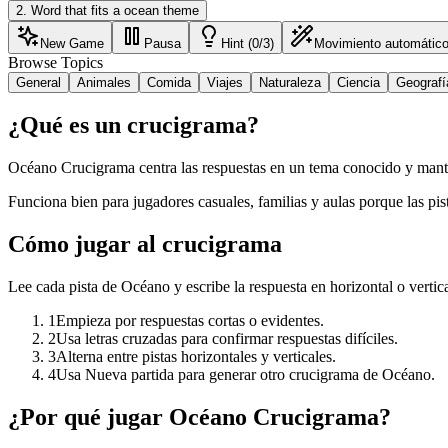
2
.
Word that fits a ocean theme
New Game
Pausa
Hint (0/3)
Movimiento automátic
Browse Topics
General
Animales
Comida
Viajes
Naturaleza
Ciencia
Geografí
¿Qué es un crucigrama?
Océano Crucigrama centra las respuestas en un tema conocido y manti
Funciona bien para jugadores casuales, familias y aulas porque las pist
Cómo jugar al crucigrama
Lee cada pista de Océano y escribe la respuesta en horizontal o vertica
1
Empieza por respuestas cortas o evidentes.
2
Usa letras cruzadas para confirmar respuestas difíciles.
3
Alterna entre pistas horizontales y verticales.
4
Usa Nueva partida para generar otro crucigrama de Océano.
¿Por qué jugar Océano Crucigrama?