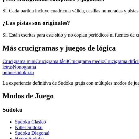
Sí. Cada partida incluye cuadrícula válida, casillas numeradas y pistas 
¿Las pistas son originales?
Sí. Están escritas para este sitio y no copian periódicos ni fuentes de 
Más crucigramas y juegos de lógica
Crucigrama mini
Crucigrama fácil
Crucigrama medio
Crucigrama difíci
letras
Nonograma
onlinesudoku.io
La experiencia definitiva de Sudoku gratis con múltiples modos de jue
Modos de Juego
Sudoku
Sudoku Clásico
Killer Sudoku
Sudoku Diagonal
Hyper Sudoku