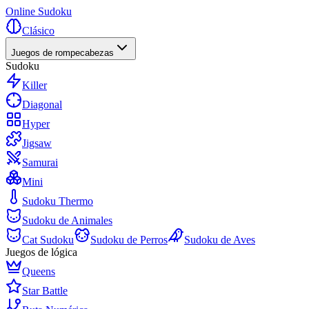
Online Sudoku
Clásico
Juegos de rompecabezas
Sudoku
Killer
Diagonal
Hyper
Jigsaw
Samurai
Mini
Sudoku Thermo
Sudoku de Animales
Cat Sudoku
Sudoku de Perros
Sudoku de Aves
Juegos de lógica
Queens
Star Battle