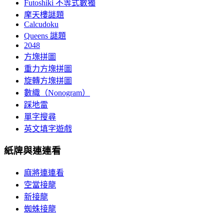
Futoshiki 不等式數獨
摩天樓謎題
Calcudoku
Queens 謎題
2048
方塊拼圖
重力方塊拼圖
旋轉方塊拼圖
數織（Nonogram）
踩地雷
單字搜尋
英文填字遊戲
紙牌與連連看
麻將連連看
空當接龍
新接龍
蜘蛛接龍