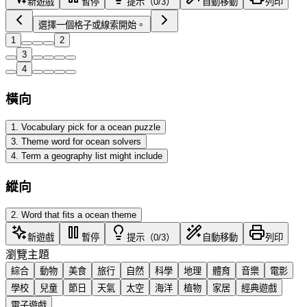
新遊戲
暫停
提示（0/3）
自動移動
列印
選擇一個格子或線索開始。
1
2
3
4
橫向
1
.
Vocabulary pick for a ocean puzzle
3
.
Theme word for ocean solvers
4
.
Term a geography list might include
縱向
2
.
Word that fits a ocean theme
新遊戲
暫停
提示（0/3）
自動移動
列印
瀏覽主題
綜合
動物
美食
旅行
自然
科學
地理
體育
音樂
電影
學校
兒童
節日
天氣
太空
海洋
植物
家居
經典遊戲
電子遊戲