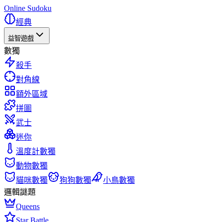
Online Sudoku
經典
益智遊戲
數獨
殺手
對角線
額外區域
拼圖
武士
迷你
溫度計數獨
動物數獨
貓咪數獨
狗狗數獨
小鳥數獨
邏輯謎題
Queens
Star Battle