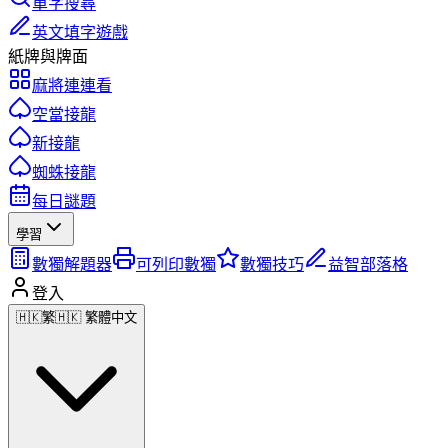
單字搜尋
英文填字遊戲
紙牌與牌面
麻將連連看
空當接龍
新接龍
蜘蛛接龍
每日謎題
學習
數獨解題器
可列印數獨
數獨技巧
益智部落格
登入
🇭🇰
繁
🇭🇰 繁體中文