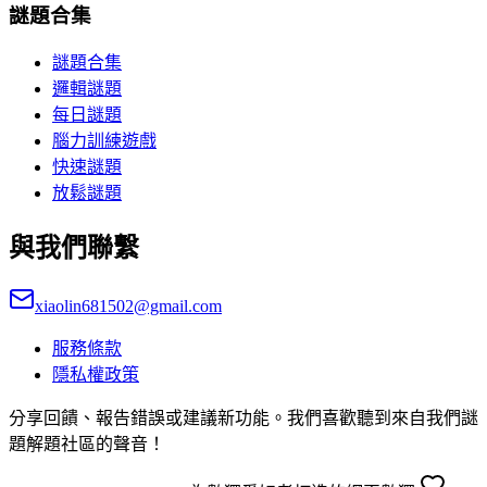
謎題合集
謎題合集
邏輯謎題
每日謎題
腦力訓練遊戲
快速謎題
放鬆謎題
與我們聯繫
xiaolin681502@gmail.com
服務條款
隱私權政策
分享回饋、報告錯誤或建議新功能。我們喜歡聽到來自我們謎
題解題社區的聲音！