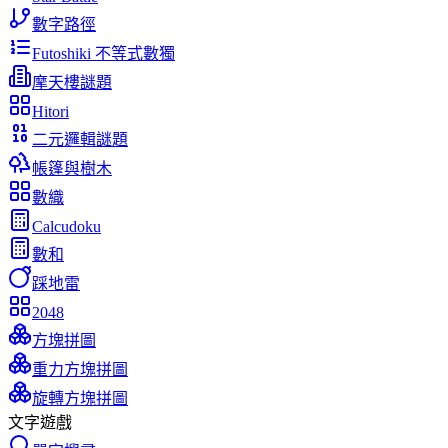
數字路徑
Futoshiki 不等式數獨
摩天樓謎題
Hitori
二元邏輯謎題
帳篷與樹木
數織
Calcudoku
數和
踩地雷
2048
方塊拼圖
重力方塊拼圖
旋轉方塊拼圖
文字遊戲