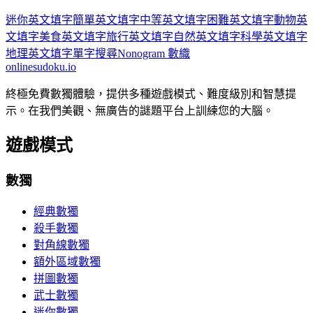
迷你英文填字
簡單英文填字
中等英文填字
困難英文填字
動物英
文填字
美食英文填字
旅行英文填字
自然英文填字
科學英文填字
地理英文填字
單字搜尋
Nonogram 數織
onlinesudoku.io
終極免費數獨體驗，提供多種遊戲模式、難度級別和智慧提
示。在我們美觀、無廣告的謎題平台上訓練您的大腦。
遊戲模式
數獨
經典數獨
殺手數獨
對角線數獨
額外區域數獨
拼圖數獨
武士數獨
迷你數獨