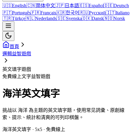
🇺🇸
English
🇨🇳
简体中文
🇯🇵
日本語
🇪🇸
Español
🇩🇪
Deutsch
🇵🇹
Português
🇫🇷
Français
🇰🇷
한국어
🇷🇺
Русский
🇮🇹
Italiano
🇹🇷
Türkçe
🇳🇱
Nederlands
🇸🇪
Svenska
🇩🇰
Dansk
🇳🇴
Norsk
首頁
邏輯益智遊戲
英文填字遊戲
免費線上文字益智遊戲
海洋英文填字
挑战以 海洋 為主题的英文填字题，使用常见詞彙、原創線
索、提示、統計和清爽的可列印棋盤。
海洋英文填字 · 5x5 · 免費線上