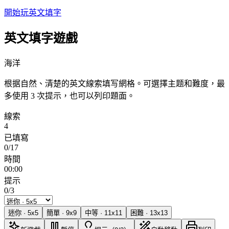
開始玩英文填字
英文填字遊戲
海洋
根据自然、清楚的英文線索填写網格。可選擇主题和難度，最
多使用 3 次提示，也可以列印題面。
線索
4
已填寫
0/17
時間
00:00
提示
0/3
迷你
·
5
x
5
簡單
·
9
x
9
中等
·
11
x
11
困難
·
13
x
13