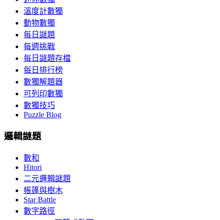
溫度計數獨
動物數獨
每日謎題
每週挑戰
每日謎題存檔
每日排行榜
數獨解題器
可列印數獨
數獨技巧
Puzzle Blog
邏輯謎題
數和
Hitori
二元邏輯謎題
帳篷與樹木
Star Battle
數字路徑