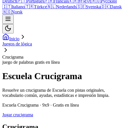
Deutsch
🇵🇹
Português
🇫🇷
Français
🇰🇷
한국어
🇷🇺
Русский
🇮🇹
Italiano
🇹🇷
Türkçe
🇳🇱
Nederlands
🇸🇪
Svenska
🇩🇰
Dansk
🇳🇴
Norsk
Inicio
Juegos de lógica
Crucigrama
juego de palabras gratis en línea
Escuela Crucigrama
Resuelve un crucigrama de Escuela con pistas originales,
vocabulario común, ayudas, estadísticas e impresión limpia.
Escuela Crucigrama · 9x9 · Gratis en línea
Jugar crucigrama
Crucigrama