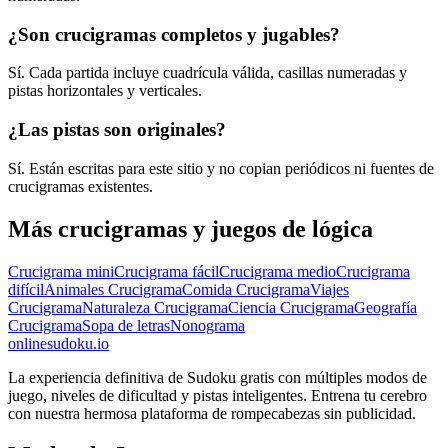
¿Son crucigramas completos y jugables?
Sí. Cada partida incluye cuadrícula válida, casillas numeradas y
pistas horizontales y verticales.
¿Las pistas son originales?
Sí. Están escritas para este sitio y no copian periódicos ni fuentes de
crucigramas existentes.
Más crucigramas y juegos de lógica
Crucigrama mini
Crucigrama fácil
Crucigrama medio
Crucigrama
difícil
Animales Crucigrama
Comida Crucigrama
Viajes
Crucigrama
Naturaleza Crucigrama
Ciencia Crucigrama
Geografía
Crucigrama
Sopa de letras
Nonograma
onlinesudoku.io
La experiencia definitiva de Sudoku gratis con múltiples modos de
juego, niveles de dificultad y pistas inteligentes. Entrena tu cerebro
con nuestra hermosa plataforma de rompecabezas sin publicidad.