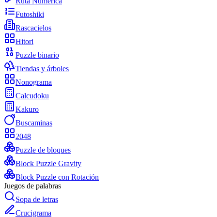
Ruta Numérica
Futoshiki
Rascacielos
Hitori
Puzzle binario
Tiendas y árboles
Nonograma
Calcudoku
Kakuro
Buscaminas
2048
Puzzle de bloques
Block Puzzle Gravity
Block Puzzle con Rotación
Juegos de palabras
Sopa de letras
Crucigrama