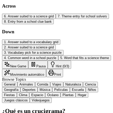
Across
6
.
Answer suited to a science grid
7
.
Theme entry for school solvers
8
.
Entry from a school clue bank
Down
1
.
Answer suited to a vocabulary grid
2
.
Answer suited to a science grid
3
.
Vocabulary pick for a science puzzle
4
.
Common word in a school puzzle
5
.
Word that fits a science theme
New Game
Pausa
Hint (0/3)
Movimiento automático
Print
Browse Topics
General
Animales
Comida
Viajes
Naturaleza
Ciencia
Geografía
Deportes
Música
Películas
Escuela
Niños
Fiestas
Clima
Espacio
Océano
Plantas
Hogar
Juegos clásicos
Videojuegos
¿Qué es un crucigrama?