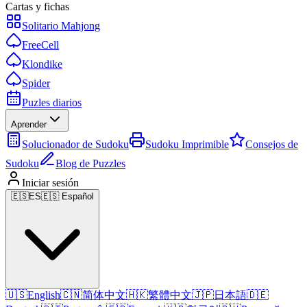
Cartas y fichas
Solitario Mahjong
FreeCell
Klondike
Spider
Puzles diarios
Aprender
Solucionador de Sudoku
Sudoku Imprimible
Consejos de
Sudoku
Blog de Puzzles
Iniciar sesión
🇪🇸
ES
🇪🇸 Español
🇺🇸
English
🇨🇳
简体中文
🇭🇰
繁體中文
🇯🇵
日本語
🇩🇪