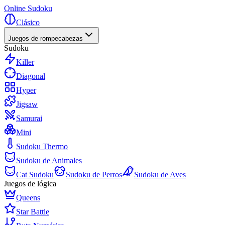
Online Sudoku
Clásico
Juegos de rompecabezas
Sudoku
Killer
Diagonal
Hyper
Jigsaw
Samurai
Mini
Sudoku Thermo
Sudoku de Animales
Cat Sudoku
Sudoku de Perros
Sudoku de Aves
Juegos de lógica
Queens
Star Battle