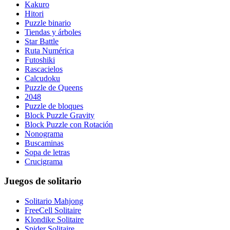
Kakuro
Hitori
Puzzle binario
Tiendas y árboles
Star Battle
Ruta Numérica
Futoshiki
Rascacielos
Calcudoku
Puzzle de Queens
2048
Puzzle de bloques
Block Puzzle Gravity
Block Puzzle con Rotación
Nonograma
Buscaminas
Sopa de letras
Crucigrama
Juegos de solitario
Solitario Mahjong
FreeCell Solitaire
Klondike Solitaire
Spider Solitaire