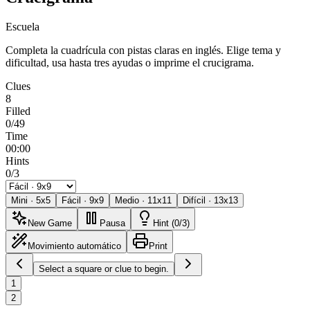
Escuela
Completa la cuadrícula con pistas claras en inglés. Elige tema y
dificultad, usa hasta tres ayudas o imprime el crucigrama.
Clues
8
Filled
0/49
Time
00:00
Hints
0/3
Mini
·
5
x
5
Fácil
·
9
x
9
Medio
·
11
x
11
Difícil
·
13
x
13
New Game
Pausa
Hint (0/3)
Movimiento automático
Print
Select a square or clue to begin.
1
2