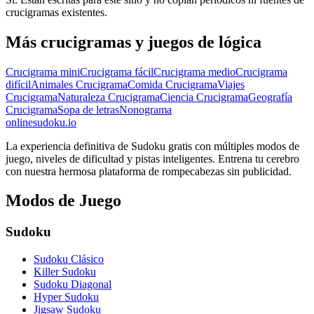
crucigramas existentes.
Más crucigramas y juegos de lógica
Crucigrama mini
Crucigrama fácil
Crucigrama medio
Crucigrama
difícil
Animales Crucigrama
Comida Crucigrama
Viajes
Crucigrama
Naturaleza Crucigrama
Ciencia Crucigrama
Geografía
Crucigrama
Sopa de letras
Nonograma
onlinesudoku.io
La experiencia definitiva de Sudoku gratis con múltiples modos de
juego, niveles de dificultad y pistas inteligentes. Entrena tu cerebro
con nuestra hermosa plataforma de rompecabezas sin publicidad.
Modos de Juego
Sudoku
Sudoku Clásico
Killer Sudoku
Sudoku Diagonal
Hyper Sudoku
Jigsaw Sudoku