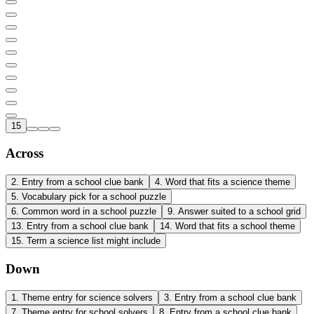
15
Across
2
.
Entry from a school clue bank
4
.
Word that fits a science theme
5
.
Vocabulary pick for a school puzzle
6
.
Common word in a school puzzle
9
.
Answer suited to a school grid
13
.
Entry from a school clue bank
14
.
Word that fits a school theme
15
.
Term a science list might include
Down
1
.
Theme entry for science solvers
3
.
Entry from a school clue bank
7
.
Theme entry for school solvers
8
.
Entry from a school clue bank