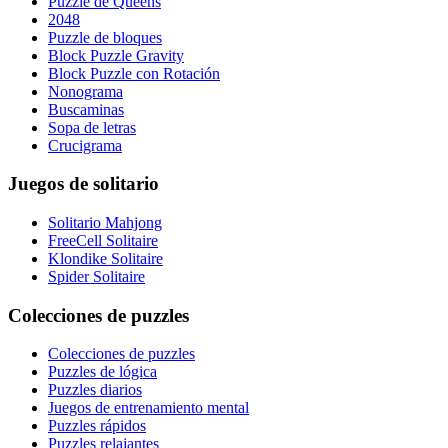
Puzzle de Queens
2048
Puzzle de bloques
Block Puzzle Gravity
Block Puzzle con Rotación
Nonograma
Buscaminas
Sopa de letras
Crucigrama
Juegos de solitario
Solitario Mahjong
FreeCell Solitaire
Klondike Solitaire
Spider Solitaire
Colecciones de puzzles
Colecciones de puzzles
Puzzles de lógica
Puzzles diarios
Juegos de entrenamiento mental
Puzzles rápidos
Puzzles relajantes