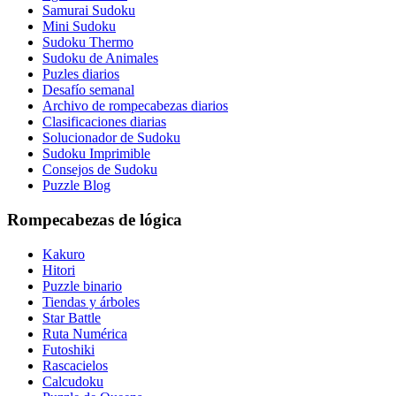
Samurai Sudoku
Mini Sudoku
Sudoku Thermo
Sudoku de Animales
Puzles diarios
Desafío semanal
Archivo de rompecabezas diarios
Clasificaciones diarias
Solucionador de Sudoku
Sudoku Imprimible
Consejos de Sudoku
Puzzle Blog
Rompecabezas de lógica
Kakuro
Hitori
Puzzle binario
Tiendas y árboles
Star Battle
Ruta Numérica
Futoshiki
Rascacielos
Calcudoku