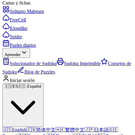
Cartas y fichas
Solitario Mahjong
FreeCell
Klondike
Spider
Puzles diarios
Aprender
Solucionador de Sudoku
Sudoku Imprimible
Consejos de
Sudoku
Blog de Puzzles
Iniciar sesión
🇪🇸
ES
🇪🇸 Español
🇺🇸
English
🇨🇳
简体中文
🇭🇰
繁體中文
🇯🇵
日本語
🇩🇪