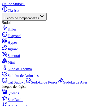
Online Sudoku
Clásico
Juegos de rompecabezas
Sudoku
Killer
Diagonal
Hyper
Jigsaw
Samurai
Mini
Sudoku Thermo
Sudoku de Animales
Cat Sudoku
Sudoku de Perros
Sudoku de Aves
Juegos de lógica
Queens
Star Battle