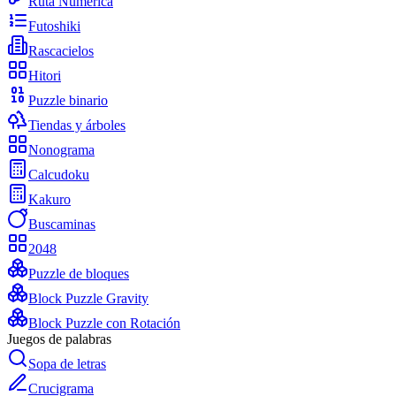
Ruta Numérica
Futoshiki
Rascacielos
Hitori
Puzzle binario
Tiendas y árboles
Nonograma
Calcudoku
Kakuro
Buscaminas
2048
Puzzle de bloques
Block Puzzle Gravity
Block Puzzle con Rotación
Juegos de palabras
Sopa de letras
Crucigrama