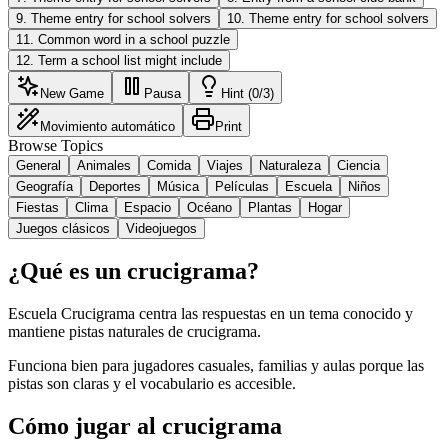
9
.
Theme entry for school solvers
10
.
Theme entry for school solvers
11
.
Common word in a school puzzle
12
.
Term a school list might include
New Game
Pausa
Hint (0/3)
Movimiento automático
Print
Browse Topics
General
Animales
Comida
Viajes
Naturaleza
Ciencia
Geografía
Deportes
Música
Películas
Escuela
Niños
Fiestas
Clima
Espacio
Océano
Plantas
Hogar
Juegos clásicos
Videojuegos
¿Qué es un crucigrama?
Escuela Crucigrama centra las respuestas en un tema conocido y
mantiene pistas naturales de crucigrama.
Funciona bien para jugadores casuales, familias y aulas porque las
pistas son claras y el vocabulario es accesible.
Cómo jugar al crucigrama