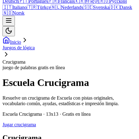
Deutsch
🇵🇹
Português
🇫🇷
Français
🇰🇷
한국어
🇷🇺
Русский
🇮🇹
Italiano
🇹🇷
Türkçe
🇳🇱
Nederlands
🇸🇪
Svenska
🇩🇰
Dansk
🇳🇴
Norsk
Inicio
Juegos de lógica
Crucigrama
juego de palabras gratis en línea
Escuela Crucigrama
Resuelve un crucigrama de Escuela con pistas originales,
vocabulario común, ayudas, estadísticas e impresión limpia.
Escuela Crucigrama · 13x13 · Gratis en línea
Jugar crucigrama
Crucigrama