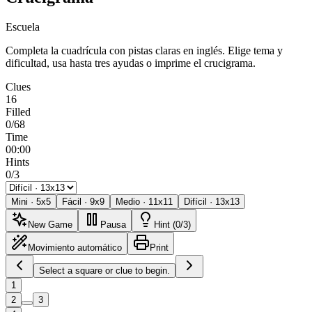
Escuela
Completa la cuadrícula con pistas claras en inglés. Elige tema y
dificultad, usa hasta tres ayudas o imprime el crucigrama.
Clues
16
Filled
0/68
Time
00:00
Hints
0/3
Mini
·
5
x
5
Fácil
·
9
x
9
Medio
·
11
x
11
Difícil
·
13
x
13
New Game
Pausa
Hint (0/3)
Movimiento automático
Print
Select a square or clue to begin.
1
2
3