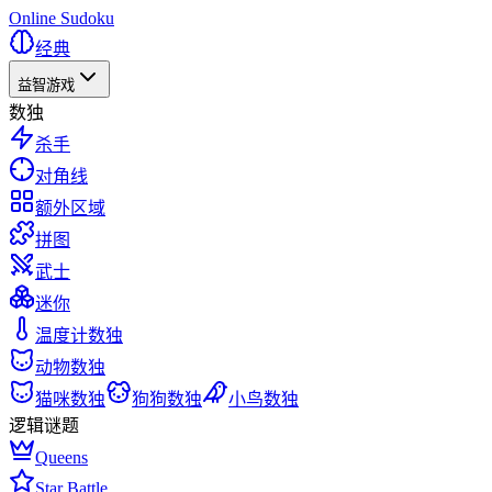
Online Sudoku
经典
益智游戏
数独
杀手
对角线
额外区域
拼图
武士
迷你
温度计数独
动物数独
猫咪数独
狗狗数独
小鸟数独
逻辑谜题
Queens
Star Battle