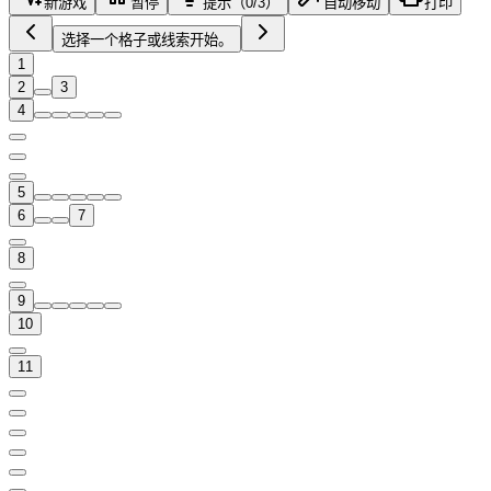
新游戏
暂停
提示（0/3）
自动移动
打印
选择一个格子或线索开始。
1
2
3
4
5
6
7
8
9
10
11