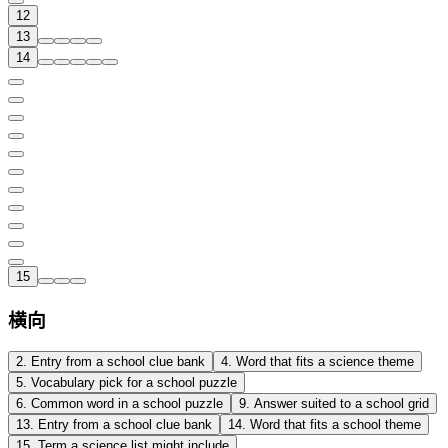
12
13
14
15
横向
2
.
Entry from a school clue bank
4
.
Word that fits a science theme
5
.
Vocabulary pick for a school puzzle
6
.
Common word in a school puzzle
9
.
Answer suited to a school grid
13
.
Entry from a school clue bank
14
.
Word that fits a school theme
15
.
Term a science list might include