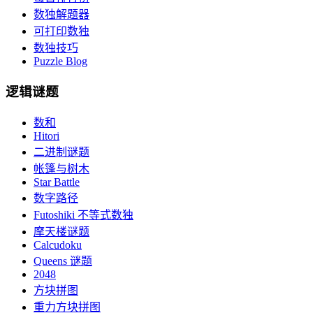
数独解题器
可打印数独
数独技巧
Puzzle Blog
逻辑谜题
数和
Hitori
二进制谜题
帐篷与树木
Star Battle
数字路径
Futoshiki 不等式数独
摩天楼谜题
Calcudoku
Queens 谜题
2048
方块拼图
重力方块拼图