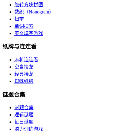
旋转方块拼图
数织（Nonogram）
扫雷
单词搜索
英文填字游戏
纸牌与连连看
麻将连连看
空当接龙
经典接龙
蜘蛛纸牌
谜题合集
谜题合集
逻辑谜题
每日谜题
脑力训练游戏