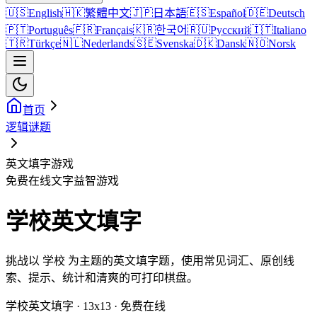
🇺🇸
English
🇭🇰
繁體中文
🇯🇵
日本語
🇪🇸
Español
🇩🇪
Deutsch
🇵🇹
Português
🇫🇷
Français
🇰🇷
한국어
🇷🇺
Русский
🇮🇹
Italiano
🇹🇷
Türkçe
🇳🇱
Nederlands
🇸🇪
Svenska
🇩🇰
Dansk
🇳🇴
Norsk
首页
逻辑谜题
英文填字游戏
免费在线文字益智游戏
学校英文填字
挑战以 学校 为主题的英文填字题，使用常见词汇、原创线
索、提示、统计和清爽的可打印棋盘。
学校英文填字 · 13x13 · 免费在线