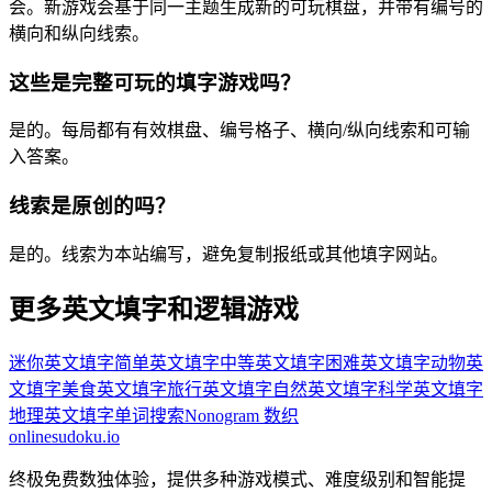
会。新游戏会基于同一主题生成新的可玩棋盘，并带有编号的
横向和纵向线索。
这些是完整可玩的填字游戏吗？
是的。每局都有有效棋盘、编号格子、横向/纵向线索和可输
入答案。
线索是原创的吗？
是的。线索为本站编写，避免复制报纸或其他填字网站。
更多英文填字和逻辑游戏
迷你英文填字
简单英文填字
中等英文填字
困难英文填字
动物英
文填字
美食英文填字
旅行英文填字
自然英文填字
科学英文填字
地理英文填字
单词搜索
Nonogram 数织
onlinesudoku.io
终极免费数独体验，提供多种游戏模式、难度级别和智能提