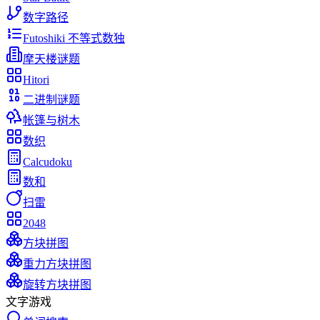
数字路径
Futoshiki 不等式数独
摩天楼谜题
Hitori
二进制谜题
帐篷与树木
数织
Calcudoku
数和
扫雷
2048
方块拼图
重力方块拼图
旋转方块拼图
文字游戏