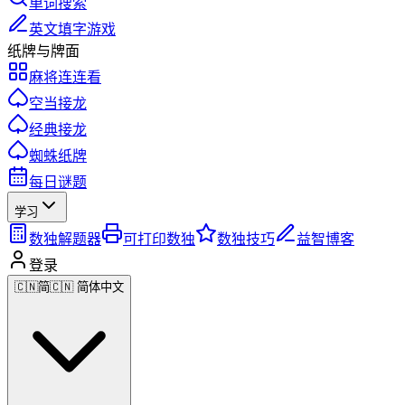
单词搜索
英文填字游戏
纸牌与牌面
麻将连连看
空当接龙
经典接龙
蜘蛛纸牌
每日谜题
学习
数独解题器
可打印数独
数独技巧
益智博客
登录
🇨🇳
简
🇨🇳 简体中文