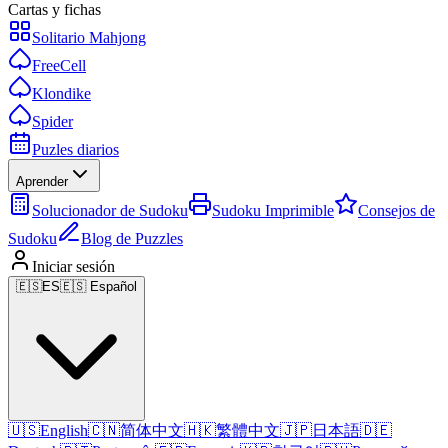
Cartas y fichas
Solitario Mahjong
FreeCell
Klondike
Spider
Puzles diarios
Aprender
Solucionador de Sudoku
Sudoku Imprimible
Consejos de
Sudoku
Blog de Puzzles
Iniciar sesión
🇪🇸
ES
🇪🇸 Español
🇺🇸
English
🇨🇳
简体中文
🇭🇰
繁體中文
🇯🇵
日本語
🇩🇪