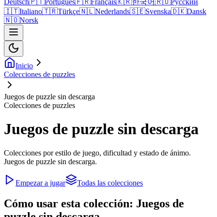
Deutsch
🇵🇹
Português
🇫🇷
Français
🇰🇷
한국어
🇷🇺
Русский
🇮🇹
Italiano
🇹🇷
Türkçe
🇳🇱
Nederlands
🇸🇪
Svenska
🇩🇰
Dansk
🇳🇴
Norsk
Inicio
Colecciones de puzzles
Juegos de puzzle sin descarga
Colecciones de puzzles
Juegos de puzzle sin descarga
Colecciones por estilo de juego, dificultad y estado de ánimo.
Juegos de puzzle sin descarga.
Empezar a jugar
Todas las colecciones
Cómo usar esta colección: Juegos de
puzzle sin descarga