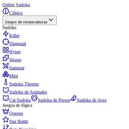
Online Sudoku
Clásico
Juegos de rompecabezas
Sudoku
Killer
Diagonal
Hyper
Jigsaw
Samurai
Mini
Sudoku Thermo
Sudoku de Animales
Cat Sudoku
Sudoku de Perros
Sudoku de Aves
Juegos de lógica
Queens
Star Battle