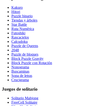
Kakuro
Hitori
Puzzle binario
Tiendas y árboles
Star Battle
Ruta Numérica
Futoshiki
Rascacielos
Calcudoku
Puzzle de Queens
2048
Puzzle de bloques
Block Puzzle Gravity
Block Puzzle con Rotación
Nonograma
Buscaminas
Sopa de letras
Crucigrama
Juegos de solitario
Solitario Mahjong
FreeCell Solitaire