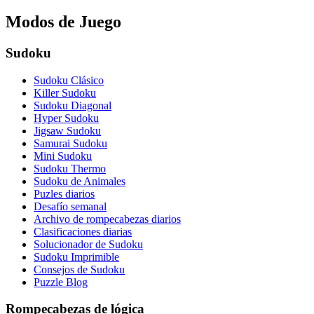
Modos de Juego
Sudoku
Sudoku Clásico
Killer Sudoku
Sudoku Diagonal
Hyper Sudoku
Jigsaw Sudoku
Samurai Sudoku
Mini Sudoku
Sudoku Thermo
Sudoku de Animales
Puzles diarios
Desafío semanal
Archivo de rompecabezas diarios
Clasificaciones diarias
Solucionador de Sudoku
Sudoku Imprimible
Consejos de Sudoku
Puzzle Blog
Rompecabezas de lógica