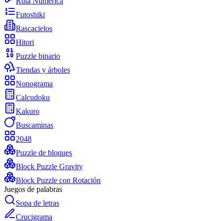
Ruta Numérica
Futoshiki
Rascacielos
Hitori
Puzzle binario
Tiendas y árboles
Nonograma
Calcudoku
Kakuro
Buscaminas
2048
Puzzle de bloques
Block Puzzle Gravity
Block Puzzle con Rotación
Juegos de palabras
Sopa de letras
Crucigrama