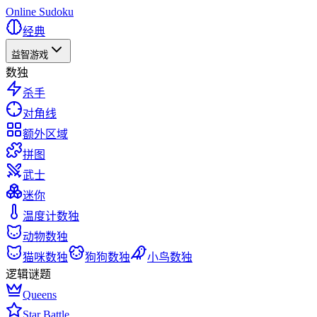
Online Sudoku
经典
益智游戏
数独
杀手
对角线
额外区域
拼图
武士
迷你
温度计数独
动物数独
猫咪数独
狗狗数独
小鸟数独
逻辑谜题
Queens
Star Battle