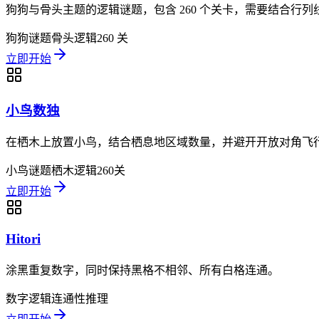
狗狗与骨头主题的逻辑谜题，包含 260 个关卡，需要结合行
狗狗谜题
骨头逻辑
260 关
立即开始
小鸟数独
在栖木上放置小鸟，结合栖息地区域数量，并避开开放对角飞行线
小鸟谜题
栖木逻辑
260关
立即开始
Hitori
涂黑重复数字，同时保持黑格不相邻、所有白格连通。
数字逻辑
连通性
推理