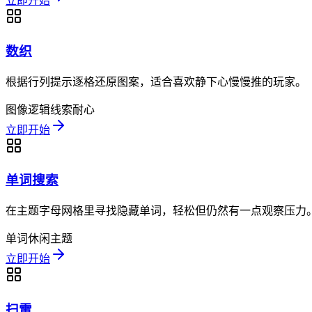
立即开始
数织
根据行列提示逐格还原图案，适合喜欢静下心慢慢推的玩家。
图像逻辑
线索
耐心
立即开始
单词搜索
在主题字母网格里寻找隐藏单词，轻松但仍然有一点观察压力
单词
休闲
主题
立即开始
扫雷