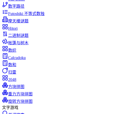
数字路径
Futoshiki 不等式数独
摩天楼谜题
Hitori
二进制谜题
帐篷与树木
数织
Calcudoku
数和
扫雷
2048
方块拼图
重力方块拼图
旋转方块拼图
文字游戏