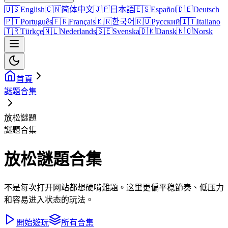
🇺🇸
English
🇨🇳
简体中文
🇯🇵
日本語
🇪🇸
Español
🇩🇪
Deutsch
🇵🇹
Português
🇫🇷
Français
🇰🇷
한국어
🇷🇺
Русский
🇮🇹
Italiano
🇹🇷
Türkçe
🇳🇱
Nederlands
🇸🇪
Svenska
🇩🇰
Dansk
🇳🇴
Norsk
首頁
謎題合集
放松謎題
謎題合集
放松謎題合集
不是每次打开网站都想硬啃難題。这里更偏平稳節奏、低压力
和容易进入状态的玩法。
開始遊玩
所有合集