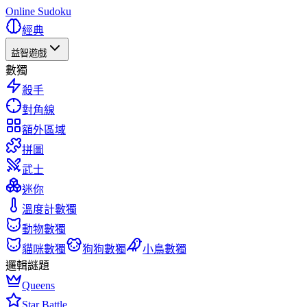
Online Sudoku
經典
益智遊戲
數獨
殺手
對角線
額外區域
拼圖
武士
迷你
溫度計數獨
動物數獨
貓咪數獨
狗狗數獨
小鳥數獨
邏輯謎題
Queens
Star Battle