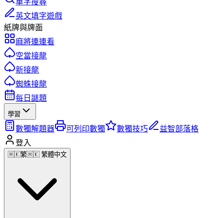
單字搜尋
英文填字遊戲
紙牌與牌面
麻將連連看
空當接龍
新接龍
蜘蛛接龍
每日謎題
學習
數獨解題器
可列印數獨
數獨技巧
益智部落格
登入
🇭🇰
繁
🇭🇰 繁體中文