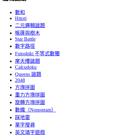
數和
Hitori
二元邏輯謎題
帳篷與樹木
Star Battle
數字路徑
Futoshiki 不等式數獨
摩天樓謎題
Calcudoku
Queens 謎題
2048
方塊拼圖
重力方塊拼圖
旋轉方塊拼圖
數織（Nonogram）
踩地雷
單字搜尋
英文填字遊戲