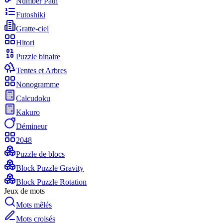
Number Path
Futoshiki
Gratte-ciel
Hitori
Puzzle binaire
Tentes et Arbres
Nonogramme
Calcudoku
Kakuro
Démineur
2048
Puzzle de blocs
Block Puzzle Gravity
Block Puzzle Rotation
Jeux de mots
Mots mêlés
Mots croisés