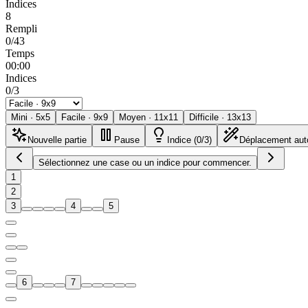
Indices
8
Rempli
0/43
Temps
00:00
Indices
0/3
Mini
·
5
x
5
Facile
·
9
x
9
Moyen
·
11
x
11
Difficile
·
13
x
13
Nouvelle partie
Pause
Indice (0/3)
Déplacement aut
Sélectionnez une case ou un indice pour commencer.
1
2
3
4
5
6
7