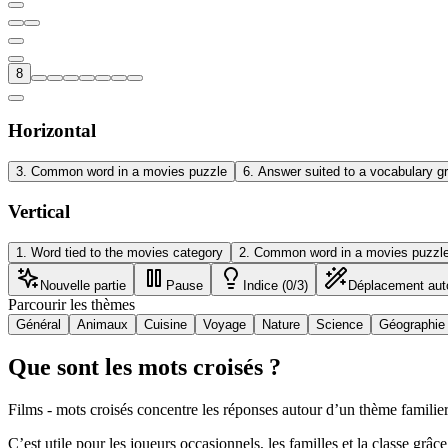
8
Horizontal
3
.
Common word in a movies puzzle
6
.
Answer suited to a vocabulary gr
Vertical
1
.
Word tied to the movies category
2
.
Common word in a movies puzzl
Nouvelle partie
Pause
Indice (0/3)
Déplacement aut
Parcourir les thèmes
Général
Animaux
Cuisine
Voyage
Nature
Science
Géographie
Que sont les mots croisés ?
Films - mots croisés concentre les réponses autour d’un thème familier 
C’est utile pour les joueurs occasionnels, les familles et la classe grâce