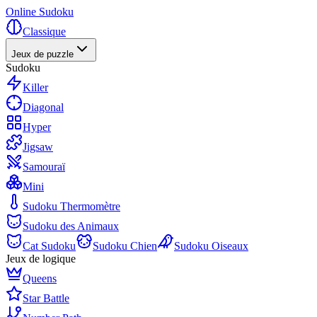
Online Sudoku
Classique
Jeux de puzzle
Sudoku
Killer
Diagonal
Hyper
Jigsaw
Samouraï
Mini
Sudoku Thermomètre
Sudoku des Animaux
Cat Sudoku
Sudoku Chien
Sudoku Oiseaux
Jeux de logique
Queens
Star Battle