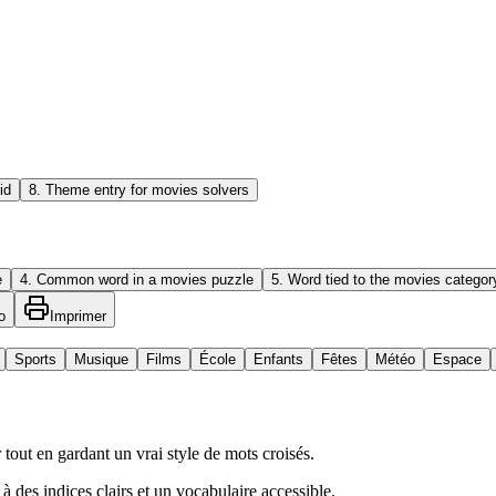
id
8
.
Theme entry for movies solvers
e
4
.
Common word in a movies puzzle
5
.
Word tied to the movies categor
o
Imprimer
Sports
Musique
Films
École
Enfants
Fêtes
Météo
Espace
tout en gardant un vrai style de mots croisés.
 à des indices clairs et un vocabulaire accessible.