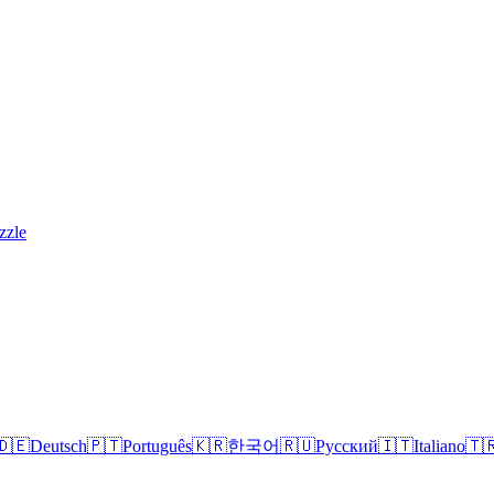
zzle
🇩🇪
Deutsch
🇵🇹
Português
🇰🇷
한국어
🇷🇺
Русский
🇮🇹
Italiano
🇹