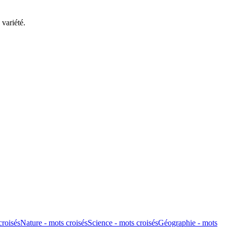
variété.
croisés
Nature - mots croisés
Science - mots croisés
Géographie - mots