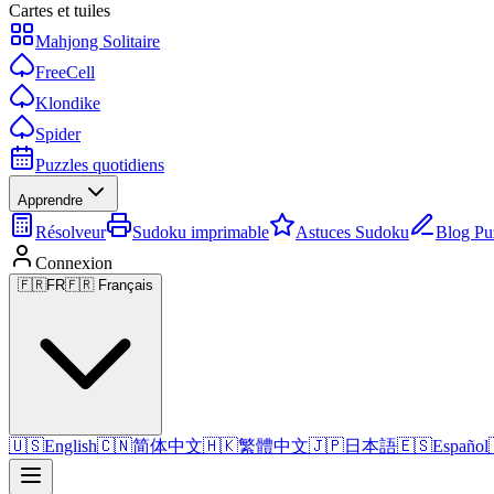
Cartes et tuiles
Mahjong Solitaire
FreeCell
Klondike
Spider
Puzzles quotidiens
Apprendre
Résolveur
Sudoku imprimable
Astuces Sudoku
Blog Pu
Connexion
🇫🇷
FR
🇫🇷 Français
🇺🇸
English
🇨🇳
简体中文
🇭🇰
繁體中文
🇯🇵
日本語
🇪🇸
Español