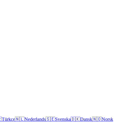

Türkçe
🇳🇱
Nederlands
🇸🇪
Svenska
🇩🇰
Dansk
🇳🇴
Norsk