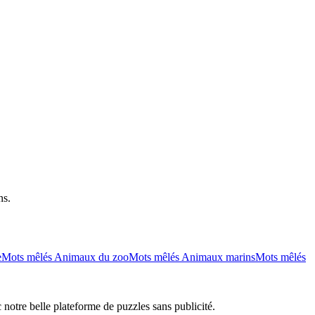
ns.
e
Mots mêlés Animaux du zoo
Mots mêlés Animaux marins
Mots mêlés
 notre belle plateforme de puzzles sans publicité.