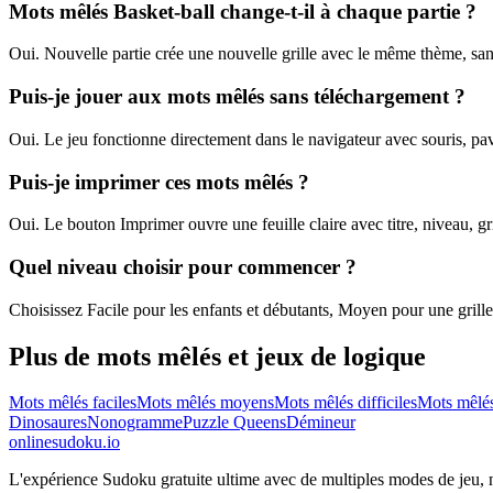
Mots mêlés Basket-ball change-t-il à chaque partie ?
Oui. Nouvelle partie crée une nouvelle grille avec le même thème, sa
Puis-je jouer aux mots mêlés sans téléchargement ?
Oui. Le jeu fonctionne directement dans le navigateur avec souris, pavé
Puis-je imprimer ces mots mêlés ?
Oui. Le bouton Imprimer ouvre une feuille claire avec titre, niveau, gr
Quel niveau choisir pour commencer ?
Choisissez Facile pour les enfants et débutants, Moyen pour une grille éq
Plus de mots mêlés et jeux de logique
Mots mêlés faciles
Mots mêlés moyens
Mots mêlés difficiles
Mots mêlé
Dinosaures
Nonogramme
Puzzle Queens
Démineur
onlinesudoku.io
L'expérience Sudoku gratuite ultime avec de multiples modes de jeu, niv