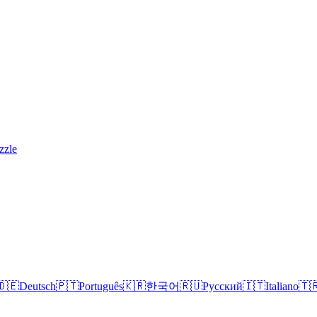
zzle
🇩🇪
Deutsch
🇵🇹
Português
🇰🇷
한국어
🇷🇺
Русский
🇮🇹
Italiano
🇹