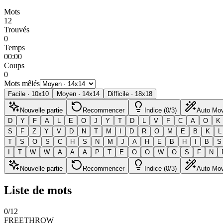
Mots
12
Trouvés
0
Temps
00:00
Coups
0
Mots mêlés
Facile
·
10
x
10
Moyen
·
14
x
14
Difficile
·
18
x
18
Nouvelle partie
Recommencer
Indice (0/3)
Auto Mo
D
Y
F
A
L
E
O
J
Y
T
D
L
V
F
C
A
O
K
S
F
Z
Y
V
D
N
T
M
I
D
R
O
M
E
B
K
L
T
S
O
S
C
H
S
N
M
J
A
H
E
B
H
I
B
S
I
T
W
W
A
A
A
P
T
E
O
O
W
O
S
F
N
Nouvelle partie
Recommencer
Indice (0/3)
Auto Mo
Liste de mots
0
/
12
FREETHROW