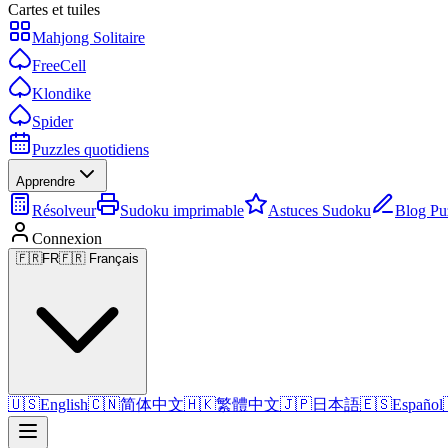
Cartes et tuiles
Mahjong Solitaire
FreeCell
Klondike
Spider
Puzzles quotidiens
Apprendre
Résolveur
Sudoku imprimable
Astuces Sudoku
Blog Pu
Connexion
🇫🇷
FR
🇫🇷 Français
🇺🇸
English
🇨🇳
简体中文
🇭🇰
繁體中文
🇯🇵
日本語
🇪🇸
Español