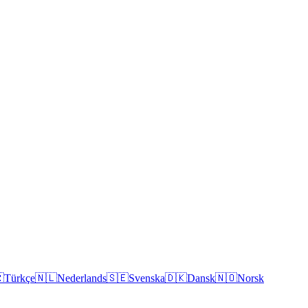

Türkçe
🇳🇱
Nederlands
🇸🇪
Svenska
🇩🇰
Dansk
🇳🇴
Norsk