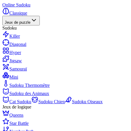
Online Sudoku
Classique
Jeux de puzzle
Sudoku
Killer
Diagonal
Hyper
Jigsaw
Samouraï
Mini
Sudoku Thermomètre
Sudoku des Animaux
Cat Sudoku
Sudoku Chien
Sudoku Oiseaux
Jeux de logique
Queens
Star Battle