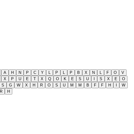
A
H
N
P
C
Y
L
P
L
P
B
X
N
L
F
O
V
X
P
U
E
T
X
Q
O
K
E
S
U
I
S
X
E
O
S
G
W
X
H
R
O
S
U
M
M
B
F
F
H
I
W
R
H