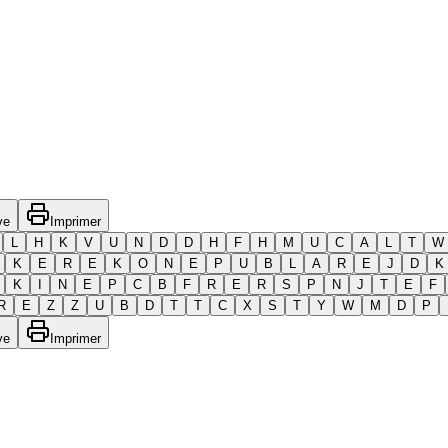
ve
Imprimer
L
H
K
V
U
N
D
D
H
F
H
M
U
C
A
L
T
W
K
E
R
E
K
O
N
E
P
U
B
L
A
R
E
J
D
K
K
I
N
E
P
C
B
F
R
E
R
S
P
N
J
T
E
F
R
E
Z
Z
U
B
D
T
T
C
X
S
T
Y
W
M
D
P
ve
Imprimer