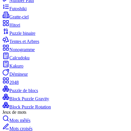
Number Path
Futoshiki
Gratte-ciel
Hitori
Puzzle binaire
Tentes et Arbres
Nonogramme
Calcudoku
Kakuro
Démineur
2048
Puzzle de blocs
Block Puzzle Gravity
Block Puzzle Rotation
Jeux de mots
Mots mêlés
Mots croisés