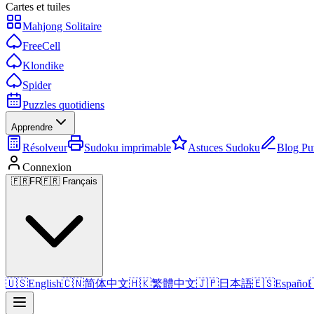
Cartes et tuiles
Mahjong Solitaire
FreeCell
Klondike
Spider
Puzzles quotidiens
Apprendre
Résolveur
Sudoku imprimable
Astuces Sudoku
Blog Pu
Connexion
🇫🇷
FR
🇫🇷 Français
🇺🇸
English
🇨🇳
简体中文
🇭🇰
繁體中文
🇯🇵
日本語
🇪🇸
Español