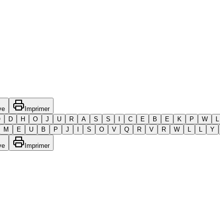
ve
Imprimer
O
D
H
O
J
U
R
A
S
S
I
C
E
B
E
K
P
W
L
M
E
U
B
P
J
I
S
O
V
Q
R
V
R
W
L
L
Y
ve
Imprimer