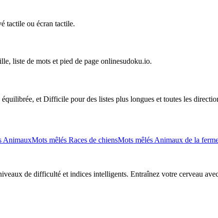
 tactile ou écran tactile.
ille, liste de mots et pied de page onlinesudoku.io.
uilibrée, et Difficile pour des listes plus longues et toutes les directio
s Animaux
Mots mêlés Races de chiens
Mots mêlés Animaux de la ferm
eaux de difficulté et indices intelligents. Entraînez votre cerveau avec