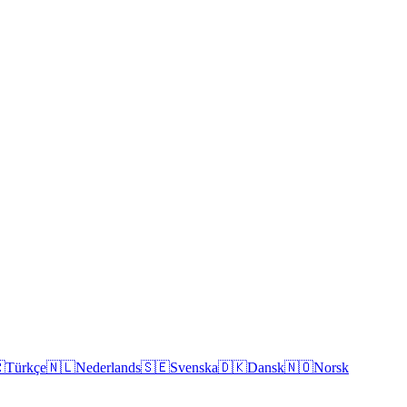

Türkçe
🇳🇱
Nederlands
🇸🇪
Svenska
🇩🇰
Dansk
🇳🇴
Norsk