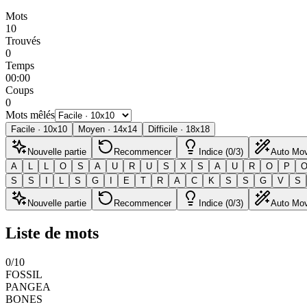
Mots
10
Trouvés
0
Temps
00:00
Coups
0
Mots mêlés
Facile
·
10
x
10
Moyen
·
14
x
14
Difficile
·
18
x
18
Nouvelle partie
Recommencer
Indice (0/3)
Auto Mo
A
L
L
O
S
A
U
R
U
S
X
S
A
U
R
O
P
S
S
I
L
S
G
I
E
T
R
A
C
K
S
S
G
V
S
Nouvelle partie
Recommencer
Indice (0/3)
Auto Mo
Liste de mots
0
/
10
FOSSIL
PANGEA
BONES