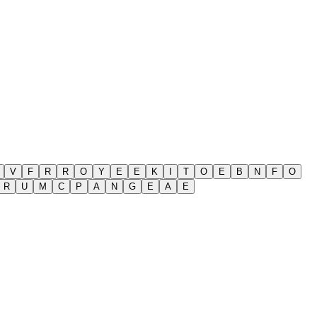
V
F
R
R
O
Y
E
E
K
I
T
O
E
B
N
F
O
R
U
M
C
P
A
N
G
E
A
E