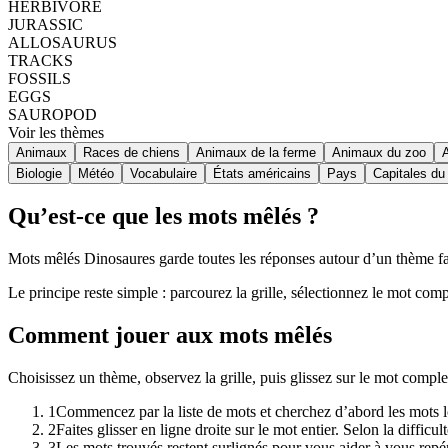
HERBIVORE
JURASSIC
ALLOSAURUS
TRACKS
FOSSILS
EGGS
SAUROPOD
Voir les thèmes
Animaux
Races de chiens
Animaux de la ferme
Animaux du zoo
Biologie
Météo
Vocabulaire
États américains
Pays
Capitales d
Qu’est-ce que les mots mêlés ?
Mots mêlés Dinosaures garde toutes les réponses autour d’un thème fami
Le principe reste simple : parcourez la grille, sélectionnez le mot comp
Comment jouer aux mots mêlés
Choisissez un thème, observez la grille, puis glissez sur le mot comp
1
Commencez par la liste de mots et cherchez d’abord les mots lo
2
Faites glisser en ligne droite sur le mot entier. Selon la diffic
3
Les mots trouvés restent surlignés pour vous aider à vous repér