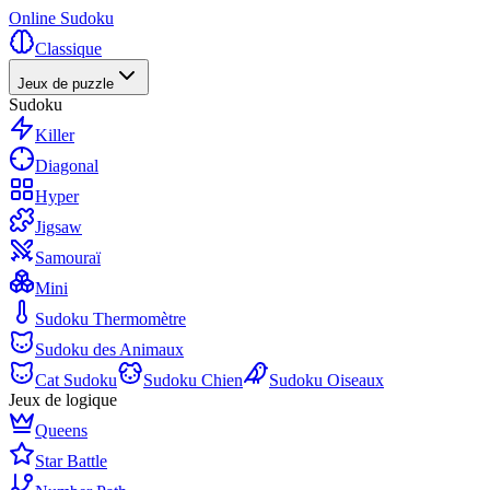
Online Sudoku
Classique
Jeux de puzzle
Sudoku
Killer
Diagonal
Hyper
Jigsaw
Samouraï
Mini
Sudoku Thermomètre
Sudoku des Animaux
Cat Sudoku
Sudoku Chien
Sudoku Oiseaux
Jeux de logique
Queens
Star Battle