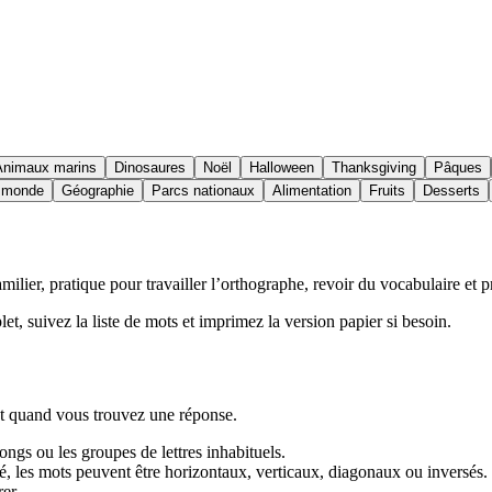
Animaux marins
Dinosaures
Noël
Halloween
Thanksgiving
Pâques
u monde
Géographie
Parcs nationaux
Alimentation
Fruits
Desserts
lier, pratique pour travailler l’orthographe, revoir du vocabulaire et p
let, suivez la liste de mots et imprimez la version papier si besoin.
let quand vous trouvez une réponse.
ngs ou les groupes de lettres inhabituels.
ulté, les mots peuvent être horizontaux, verticaux, diagonaux ou inversés.
er.