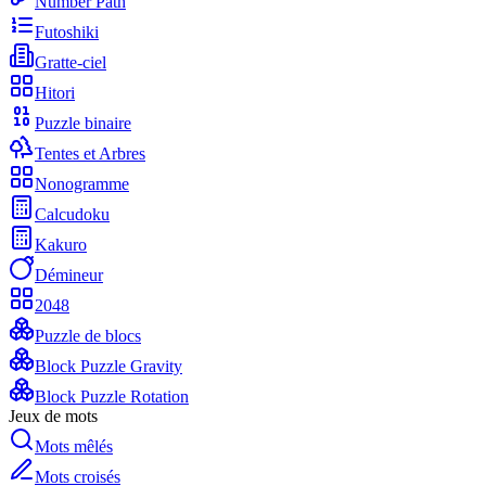
Number Path
Futoshiki
Gratte-ciel
Hitori
Puzzle binaire
Tentes et Arbres
Nonogramme
Calcudoku
Kakuro
Démineur
2048
Puzzle de blocs
Block Puzzle Gravity
Block Puzzle Rotation
Jeux de mots
Mots mêlés
Mots croisés