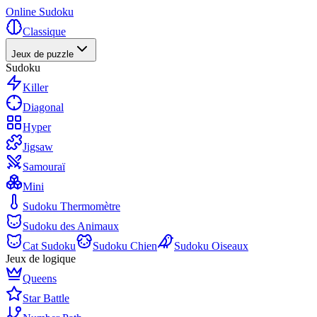
Online Sudoku
Classique
Jeux de puzzle
Sudoku
Killer
Diagonal
Hyper
Jigsaw
Samouraï
Mini
Sudoku Thermomètre
Sudoku des Animaux
Cat Sudoku
Sudoku Chien
Sudoku Oiseaux
Jeux de logique
Queens
Star Battle