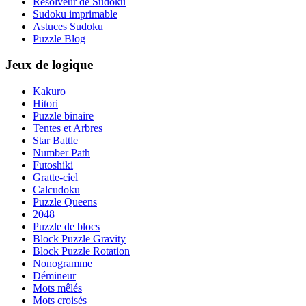
Résolveur de Sudoku
Sudoku imprimable
Astuces Sudoku
Puzzle Blog
Jeux de logique
Kakuro
Hitori
Puzzle binaire
Tentes et Arbres
Star Battle
Number Path
Futoshiki
Gratte-ciel
Calcudoku
Puzzle Queens
2048
Puzzle de blocs
Block Puzzle Gravity
Block Puzzle Rotation
Nonogramme
Démineur
Mots mêlés
Mots croisés