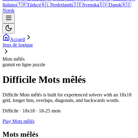
Italiano
🇹🇷
Türkçe
🇳🇱
Nederlands
🇸🇪
Svenska
🇩🇰
Dansk
🇳🇴
Norsk
Accueil
Jeux de logique
Mots mêlés
gratuit en ligne puzzle
Difficile Mots mêlés
Difficile Mots mêlés is built for experienced solvers with an 18x18
grid, longer lists, overlaps, diagonals, and backwards words.
Difficile · 18x18 · 18-25 mots
Play Mots mêlés
Mots mêlés