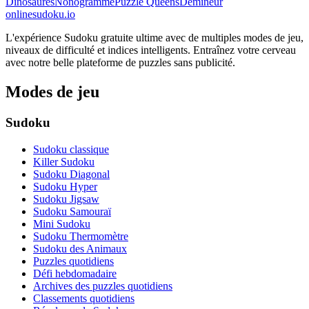
Dinosaures
Nonogramme
Puzzle Queens
Démineur
onlinesudoku.io
L'expérience Sudoku gratuite ultime avec de multiples modes de jeu,
niveaux de difficulté et indices intelligents. Entraînez votre cerveau
avec notre belle plateforme de puzzles sans publicité.
Modes de jeu
Sudoku
Sudoku classique
Killer Sudoku
Sudoku Diagonal
Sudoku Hyper
Sudoku Jigsaw
Sudoku Samouraï
Mini Sudoku
Sudoku Thermomètre
Sudoku des Animaux
Puzzles quotidiens
Défi hebdomadaire
Archives des puzzles quotidiens
Classements quotidiens