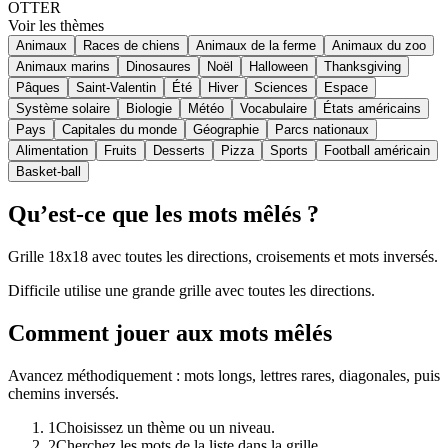
OTTER
Voir les thèmes
Animaux
Races de chiens
Animaux de la ferme
Animaux du zoo
Animaux marins
Dinosaures
Noël
Halloween
Thanksgiving
Pâques
Saint-Valentin
Été
Hiver
Sciences
Espace
Système solaire
Biologie
Météo
Vocabulaire
États américains
Pays
Capitales du monde
Géographie
Parcs nationaux
Alimentation
Fruits
Desserts
Pizza
Sports
Football américain
Basket-ball
Qu’est-ce que les mots mêlés ?
Grille 18x18 avec toutes les directions, croisements et mots inversés.
Difficile utilise une grande grille avec toutes les directions.
Comment jouer aux mots mêlés
Avancez méthodiquement : mots longs, lettres rares, diagonales, puis
chemins inversés.
1
Choisissez un thème ou un niveau.
2
Cherchez les mots de la liste dans la grille.