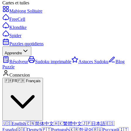
Cartes et tuiles
Mahjong Solitaire
FreeCell
Klondike
Spider
Puzzles quotidiens
Apprendre
Résolveur
Sudoku imprimable
Astuces Sudoku
Blog
Puzzle
Connexion
🇫🇷
FR
🇫🇷 Français
🇺🇸
English
🇨🇳
简体中文
🇭🇰
繁體中文
🇯🇵
日本語
🇪🇸
Español
🇩🇪
Deutsch
🇵🇹
Português
🇰🇷
한국어
🇷🇺
Русский
🇮🇹