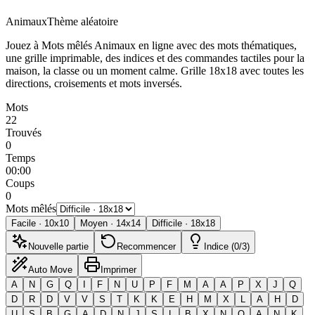
Animaux
Thème aléatoire
Jouez à Mots mêlés Animaux en ligne avec des mots thématiques,
une grille imprimable, des indices et des commandes tactiles pour la
maison, la classe ou un moment calme.
Grille 18x18 avec toutes les
directions, croisements et mots inversés.
Mots
22
Trouvés
0
Temps
00:00
Coups
0
Mots mêlés
Facile
·
10
x
10
Moyen
·
14
x
14
Difficile
·
18
x
18
Nouvelle partie
Recommencer
Indice (0/3)
Auto Move
Imprimer
A
N
G
Q
I
F
N
U
P
F
M
A
A
P
X
J
Q
D
R
D
V
V
S
T
K
K
E
H
M
X
L
A
H
D
U
S
B
G
A
D
N
J
S
L
B
X
N
O
A
N
K