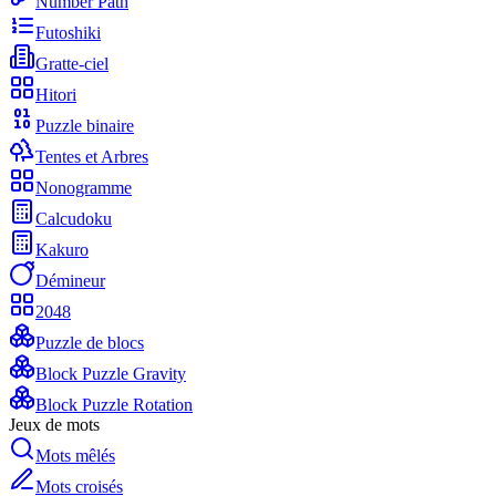
Number Path
Futoshiki
Gratte-ciel
Hitori
Puzzle binaire
Tentes et Arbres
Nonogramme
Calcudoku
Kakuro
Démineur
2048
Puzzle de blocs
Block Puzzle Gravity
Block Puzzle Rotation
Jeux de mots
Mots mêlés
Mots croisés