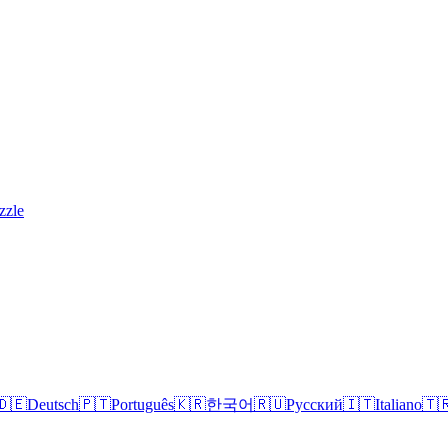
zzle
🇩🇪
Deutsch
🇵🇹
Português
🇰🇷
한국어
🇷🇺
Русский
🇮🇹
Italiano
🇹