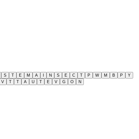
S
T
E
M
A
I
N
S
E
C
T
P
W
M
B
P
Y
V
T
T
A
U
T
E
V
G
O
N