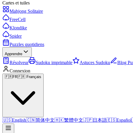
Cartes et tuiles
Mahjong Solitaire
FreeCell
Klondike
Spider
Puzzles quotidiens
Apprendre
Résolveur
Sudoku imprimable
Astuces Sudoku
Blog Pu
Connexion
🇫🇷
FR
🇫🇷 Français
🇺🇸
English
🇨🇳
简体中文
🇭🇰
繁體中文
🇯🇵
日本語
🇪🇸
Español