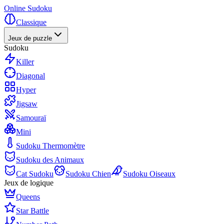
Online Sudoku
Classique
Jeux de puzzle
Sudoku
Killer
Diagonal
Hyper
Jigsaw
Samouraï
Mini
Sudoku Thermomètre
Sudoku des Animaux
Cat Sudoku
Sudoku Chien
Sudoku Oiseaux
Jeux de logique
Queens
Star Battle