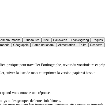
Animaux marins
Dinosaures
Noël
Halloween
Thanksgiving
Pâques
u monde
Géographie
Parcs nationaux
Alimentation
Fruits
Desserts
r, pratique pour travailler l’orthographe, revoir du vocabulaire et prép
let, suivez la liste de mots et imprimez la version papier si besoin.
let quand vous trouvez une réponse.
ngs ou les groupes de lettres inhabituels.
ulté, les mots peuvent être horizontaux, verticaux, diagonaux ou inversés.