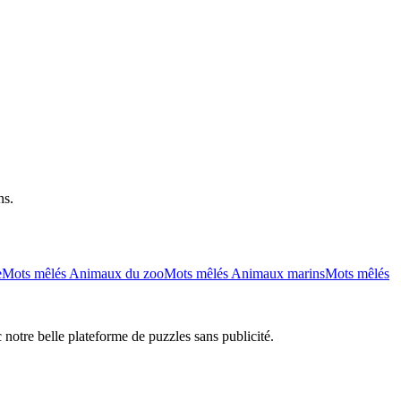
ns.
e
Mots mêlés Animaux du zoo
Mots mêlés Animaux marins
Mots mêlés
 notre belle plateforme de puzzles sans publicité.