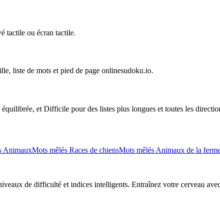
 tactile ou écran tactile.
ille, liste de mots et pied de page onlinesudoku.io.
uilibrée, et Difficile pour des listes plus longues et toutes les directio
s Animaux
Mots mêlés Races de chiens
Mots mêlés Animaux de la ferm
eaux de difficulté et indices intelligents. Entraînez votre cerveau avec