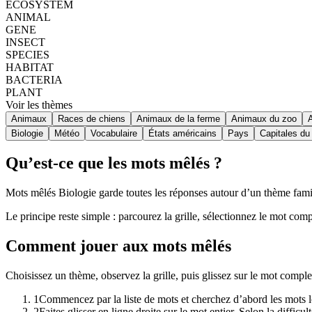
ECOSYSTEM
ANIMAL
GENE
INSECT
SPECIES
HABITAT
BACTERIA
PLANT
Voir les thèmes
Animaux
Races de chiens
Animaux de la ferme
Animaux du zoo
Biologie
Météo
Vocabulaire
États américains
Pays
Capitales d
Qu’est-ce que les mots mêlés ?
Mots mêlés Biologie garde toutes les réponses autour d’un thème familie
Le principe reste simple : parcourez la grille, sélectionnez le mot comp
Comment jouer aux mots mêlés
Choisissez un thème, observez la grille, puis glissez sur le mot comp
1
Commencez par la liste de mots et cherchez d’abord les mots lo
2
Faites glisser en ligne droite sur le mot entier. Selon la diffic