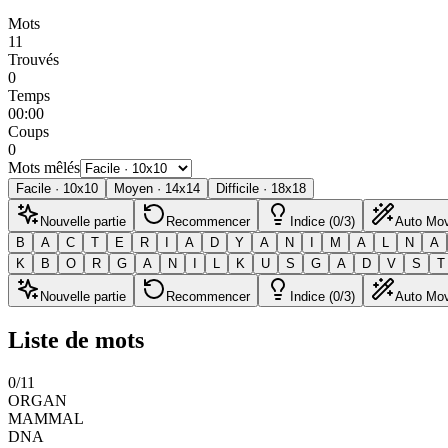
Mots
11
Trouvés
0
Temps
00:00
Coups
0
Mots mêlés
Facile
·
10
x
10
Moyen
·
14
x
14
Difficile
·
18
x
18
Nouvelle partie
Recommencer
Indice (0/3)
Auto Mo
B
A
C
T
E
R
I
A
D
Y
A
N
I
M
A
L
N
A
K
B
O
R
G
A
N
I
L
K
U
S
G
A
D
V
S
T
Nouvelle partie
Recommencer
Indice (0/3)
Auto Mo
Liste de mots
0
/
11
ORGAN
MAMMAL
DNA