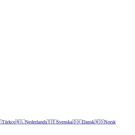

Türkçe
🇳🇱
Nederlands
🇸🇪
Svenska
🇩🇰
Dansk
🇳🇴
Norsk