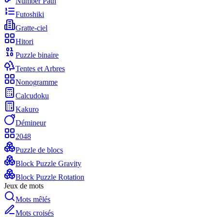
Number Path
Futoshiki
Gratte-ciel
Hitori
Puzzle binaire
Tentes et Arbres
Nonogramme
Calcudoku
Kakuro
Démineur
2048
Puzzle de blocs
Block Puzzle Gravity
Block Puzzle Rotation
Jeux de mots
Mots mêlés
Mots croisés