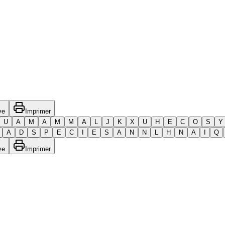
ve
Imprimer
U
A
M
A
M
M
A
L
J
K
X
U
H
E
C
O
S
Y
A
D
S
P
E
C
I
E
S
A
N
N
L
H
N
A
I
Q
ve
Imprimer